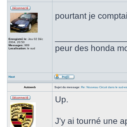
pourtant je comptai
______________
Enregistré le:
Jeu 02 Déc
2004, 20:50
peur des honda mor
Messages:
989
Localisation:
le sud
Haut
Autoweb
Sujet du message:
Re: Nouveau Circuit dans le sud-es
Up.
J'y ai tourné une a