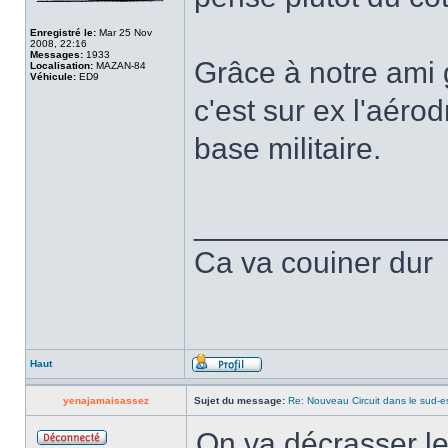
Enregistré le:
Mar 25 Nov
2008, 22:16
Messages:
1933
Grâce à notre ami g
Localisation:
MAZAN-84
Véhicule:
ED9
c'est sur ex l'aéro
base militaire.
______________
Ca va couiner dur
Haut
yenajamaisassez
Sujet du message:
Re: Nouveau Circuit dans le sud-es
On va décrasser le