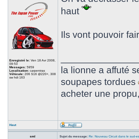
haut
Ils vont pouvoir fai
______________
Enregistré le:
Ven 18 Avr 2008,
09:53
la lionne a affuté s
Messages:
5959
Localisation:
carpentras
Véhicule:
206 S16 @220+, 308
sw hdi 163
soupapes tordues
acheter une propu,
Haut
sml
Sujet du message:
Re: Nouveau Circuit dans le sud-es