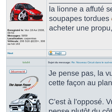
la lionne a affuté s
soupapes tordues
acheter une propu,
Enregistré le:
Ven 18 Avr 2008,
09:53
Messages:
5959
Localisation:
carpentras
Véhicule:
206 S16 @220+, 308
sw hdi 163
Haut
fafa84
Sujet du message:
Re: Nouveau Circuit dans le sud-es
Je pense pas, la v
cette façon au pla
C'est à l'opposé. V
pense plutôt du côt