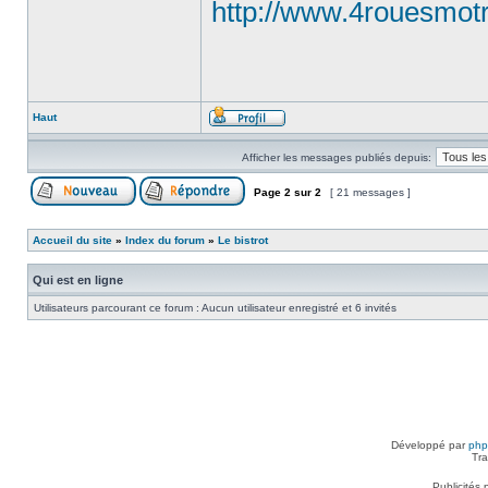
http://www.4rouesmot
Haut
Afficher les messages publiés depuis:
Page
2
sur
2
[ 21 messages ]
Accueil du site
»
Index du forum
»
Le bistrot
Qui est en ligne
Utilisateurs parcourant ce forum : Aucun utilisateur enregistré et 6 invités
Développé par
ph
Tra
Publicités