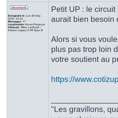
Petit UP : le circu
Enregistré le:
Lun 28 Sep
aurait bien besoin 
2015, 14:22
Messages:
77
Localisation:
Aix-en-Provence
Véhicule:
Mitsu LanEvo9 /
Subaru Legacy 3.0R Spec.B
Alors si vous voule
plus pas trop loin 
votre soutient au pr
https://www.cotizu
______________
"Les gravillons, qu