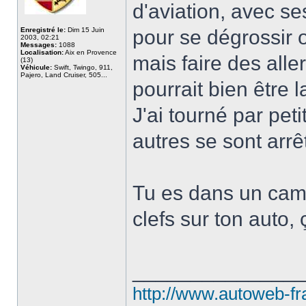
d'aviation, avec s
Enregistré le:
Dim 15 Juin
pour se dégrossir o
2003, 02:21
Messages:
1088
Localisation:
Aix en Provence
mais faire des alle
(13)
Véhicule:
Swift, Twingo, 911,
Pajero, Land Cruiser, 505...
pourrait bien être 
J'ai tourné par pet
autres se sont arrê
Tu es dans un camp
clefs sur ton auto,
______________
http://www.autoweb-f