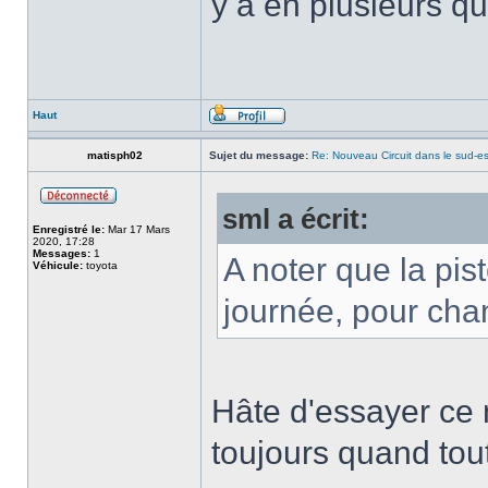
y a en plusieurs q
Haut
matisph02
Sujet du message:
Re: Nouveau Circuit dans le sud-es
sml a écrit:
Enregistré le:
Mar 17 Mars
2020, 17:28
Messages:
1
A noter que la pis
Véhicule:
toyota
journée, pour cha
Hâte d'essayer ce n
toujours quand tout 