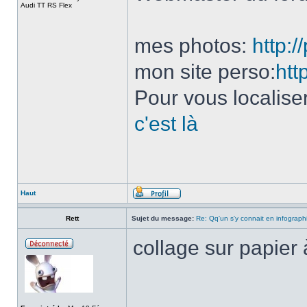
Audi TT RS Flex
mes photos:
http:
mon site perso:
htt
Pour vous localise
c'est là
Haut
Rett
Sujet du message:
Re: Qq'un s'y connait en infograph
collage sur papier
______________