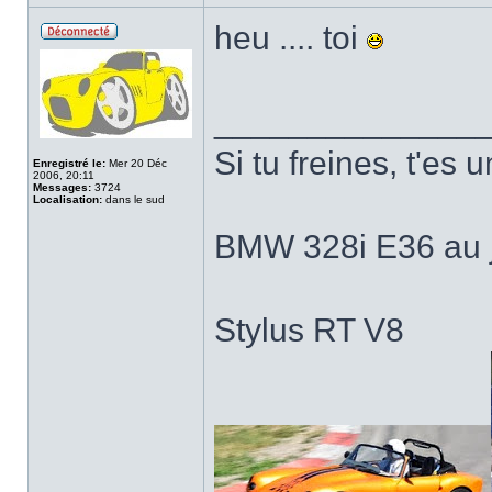
heu .... toi
______________
Si tu freines, t'es u
Enregistré le:
Mer 20 Déc
2006, 20:11
Messages:
3724
Localisation:
dans le sud
BMW 328i E36 au j
Stylus RT V8