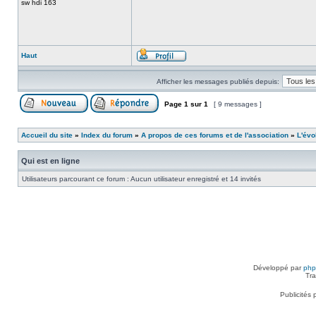
sw hdi 163
Haut
Afficher les messages publiés depuis:
Page
1
sur
1
[ 9 messages ]
Accueil du site
»
Index du forum
»
A propos de ces forums et de l'association
»
L'évo
Qui est en ligne
Utilisateurs parcourant ce forum : Aucun utilisateur enregistré et 14 invités
Développé par
ph
Tra
Publicités