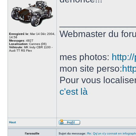
______________
Webmaster du fo
Enregistré le:
Mar 14 Déc 2004,
14:58
Messages:
4827
Localisation:
Cannes (06)
Véhicule:
MK Indy CBR 1100 -
Audi TT RS Flex
mes photos:
http:
mon site perso:
htt
Pour vous localise
c'est là
Haut
l'arsouille
Sujet du message:
Re: Qq'un s'y connait en infograph