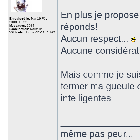
En plus je propose
Enregistré le:
Mar 19 Fév
2008, 18:22
réponds!
Messages:
2084
Localisation:
Marseille
Véhicule:
Honda CRX 1L6 16S
Aucun respect...
Aucune considérati
Mais comme je suis
fermer ma gueule 
intelligentes
______________
même pas peur...