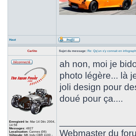
Haut
Carlito
Sujet du message:
Re: Qq'un s'y connait en infograp
ah non, moi je bido
photo légère... là 
joli design pour des
doué pour ça....
______________
Enregistré le:
Mar 14 Déc 2004,
14:58
Messages:
4827
Webmaster du fo
Localisation:
Cannes (06)
Véhicule:
MK Indy CBR 1100 -