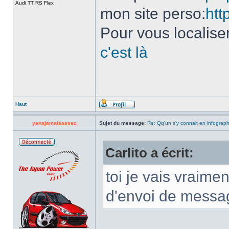
Audi TT RS Flex
mon site perso:
htt
Pour vous localise
c'est là
Haut
yenajamaisassez
Sujet du message:
Re: Qq'un s'y connait en infograp
Carlito a écrit:
toi je vais vraimen
d'envoi de messag