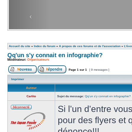
Accueil du site
»
Index du forum
»
A propos de ces forums et de l'association
»
L'évo
Qq'un s'y connait en infographie?
Modérateur:
Organisateurs
Page
1
sur
1
[ 9 messages ]
Imprimer
Auteur
Carlito
Sujet du message:
Qq'un s'y connait en infographie?
Si l'un d'entre vou
pour des flyers et q
dénonce!!!