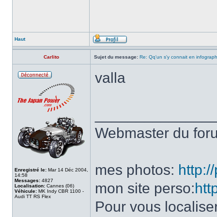
Haut
Carlito
Sujet du message:
Re: Qq'un s'y connait en infograp
valla
______________
Webmaster du fo
mes photos:
http:
Enregistré le:
Mar 14 Déc 2004,
14:58
Messages:
4827
mon site perso:
htt
Localisation:
Cannes (06)
Véhicule:
MK Indy CBR 1100 -
Audi TT RS Flex
Pour vous localise