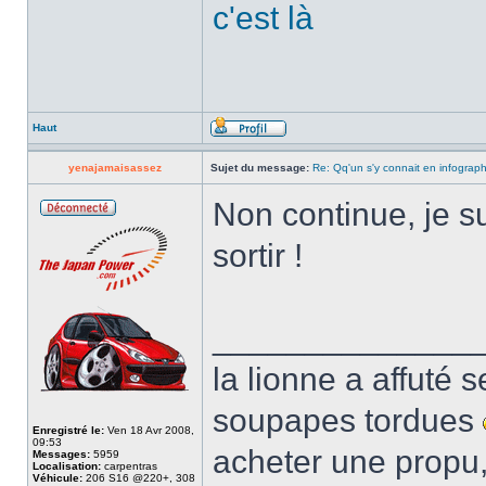
c'est là
Haut
yenajamaisassez
Sujet du message:
Re: Qq'un s'y connait en infograp
Non continue, je su
sortir !
______________
la lionne a affuté s
soupapes tordues
Enregistré le:
Ven 18 Avr 2008,
09:53
acheter une propu,
Messages:
5959
Localisation:
carpentras
Véhicule:
206 S16 @220+, 308