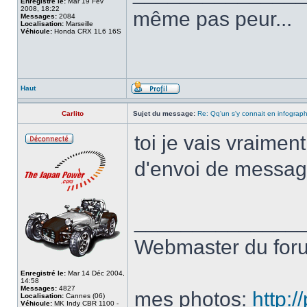
Enregistré le:
Mar 19 Fév
2008, 18:22
même pas peur...
Messages:
2084
Localisation:
Marseille
Véhicule:
Honda CRX 1L6 16S
Haut
Carlito
Sujet du message:
Re: Qq'un s'y connait en infograp
toi je vais vraiment
d'envoi de message
______________
Webmaster du fo
Enregistré le:
Mar 14 Déc 2004,
14:58
Messages:
4827
mes photos:
http:
Localisation:
Cannes (06)
Véhicule:
MK Indy CBR 1100 -