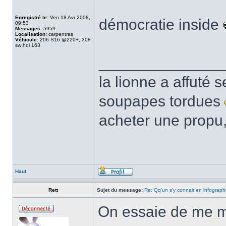
Enregistré le:
Ven 18 Avr 2008,
démocratie inside
09:53
Messages:
5959
Localisation:
carpentras
Véhicule:
206 S16 @220+, 308
sw hdi 163
______________
la lionne a affuté s
soupapes tordues
acheter une propu,
Haut
Rett
Sujet du message:
Re: Qq'un s'y connait en infograph
On essaie de me m