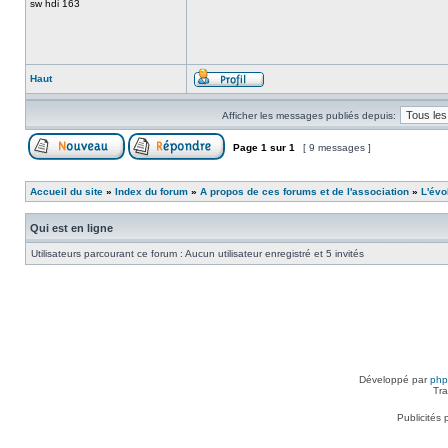
sw hdi 163
Haut
Afficher les messages publiés depuis:
Page
1
sur
1
[ 9 messages ]
Accueil du site
»
Index du forum
»
A propos de ces forums et de l'association
»
L'évo
Qui est en ligne
Utilisateurs parcourant ce forum : Aucun utilisateur enregistré et 5 invités
Développé par
ph
Tra
Publicités