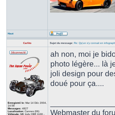
Haut
Carlito
Sujet du message:
Re: Qq'un s'y connait en infograp
ah non, moi je bido
photo légère... là 
joli design pour des
doué pour ça....
______________
Enregistré le:
Mar 14 Déc 2004,
14:58
Messages:
4827
Webmaster du fo
Localisation:
Cannes (06)
Véhicule:
MK Indy CBR 1100 -