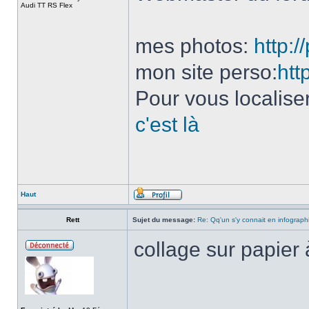
Audi TT RS Flex
mes photos:
http:
mon site perso:
htt
Pour vous localise
c'est là
Haut
Rett
Sujet du message:
Re: Qq'un s'y connait en infograph
collage sur papier
______________