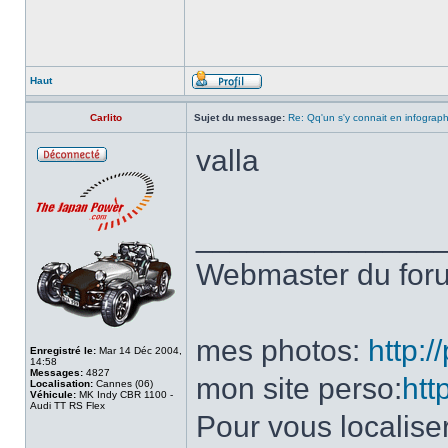
Haut
Carlito
Sujet du message:
Re: Qq'un s'y connait en infograp
valla
______________
Webmaster du fo
mes photos:
http:
Enregistré le:
Mar 14 Déc 2004,
14:58
Messages:
4827
mon site perso:
htt
Localisation:
Cannes (06)
Véhicule:
MK Indy CBR 1100 -
Audi TT RS Flex
Pour vous localise