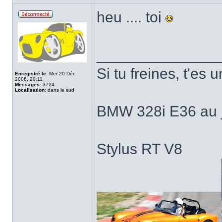
heu .... toi
______________
Si tu freines, t'es u
Enregistré le:
Mer 20 Déc
2006, 20:11
Messages:
3724
Localisation:
dans le sud
BMW 328i E36 au j
Stylus RT V8