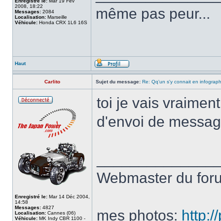
Enregistré le:
Mar 19 Fév
2008, 18:22
même pas peur...
Messages:
2084
Localisation:
Marseille
Véhicule:
Honda CRX 1L6 16S
Haut
Carlito
Sujet du message:
Re: Qq'un s'y connait en infograp
toi je vais vraiment
d'envoi de message
______________
Webmaster du fo
Enregistré le:
Mar 14 Déc 2004,
14:58
Messages:
4827
mes photos:
http:
Localisation:
Cannes (06)
Véhicule:
MK Indy CBR 1100 -