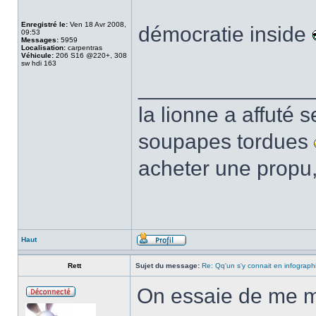
Enregistré le:
Ven 18 Avr 2008,
démocratie inside
09:53
Messages:
5959
Localisation:
carpentras
Véhicule:
206 S16 @220+, 308
sw hdi 163
______________
la lionne a affuté s
soupapes tordues
acheter une propu,
Haut
Rett
Sujet du message:
Re: Qq'un s'y connait en infograph
On essaie de me m