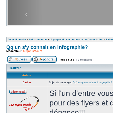
Accueil du site
»
Index du forum
»
A propos de ces forums et de l'association
»
L'évo
Qq'un s'y connait en infographie?
Modérateur:
Organisateurs
Page
1
sur
1
[ 9 messages ]
Imprimer
Auteur
Carlito
Sujet du message:
Qq'un s'y connait en infographie?
Si l'un d'entre vou
pour des flyers et q
dénonce!!!