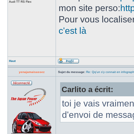
Audi TT RS Flex
mon site perso:
htt
Pour vous localise
c'est là
Haut
yenajamaisassez
Sujet du message:
Re: Qq'un s'y connait en infograp
Carlito a écrit:
toi je vais vraimen
d'envoi de messag