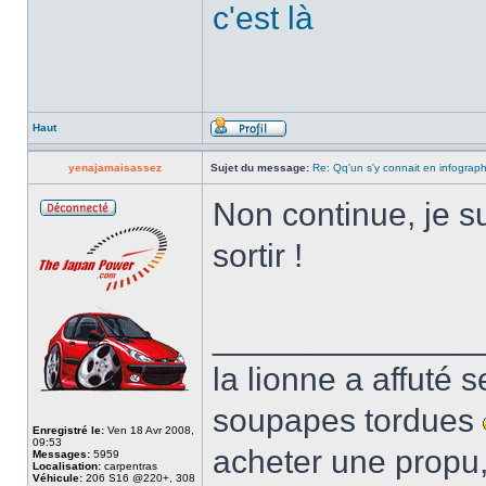
c'est là
Haut
yenajamaisassez
Sujet du message:
Re: Qq'un s'y connait en infograp
Non continue, je su
sortir !
______________
la lionne a affuté s
soupapes tordues
Enregistré le:
Ven 18 Avr 2008,
09:53
acheter une propu,
Messages:
5959
Localisation:
carpentras
Véhicule:
206 S16 @220+, 308