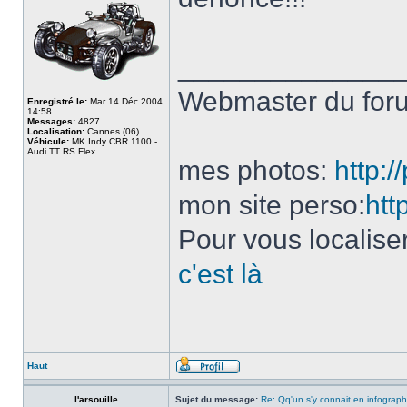
______________
Webmaster du fo
Enregistré le:
Mar 14 Déc 2004,
14:58
Messages:
4827
Localisation:
Cannes (06)
Véhicule:
MK Indy CBR 1100 -
Audi TT RS Flex
mes photos:
http:
mon site perso:
htt
Pour vous localise
c'est là
Haut
l'arsouille
Sujet du message:
Re: Qq'un s'y connait en infograph