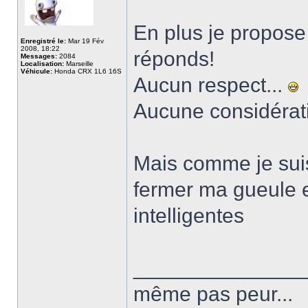
En plus je propose
Enregistré le:
Mar 19 Fév
2008, 18:22
réponds!
Messages:
2084
Localisation:
Marseille
Véhicule:
Honda CRX 1L6 16S
Aucun respect...
Aucune considérati
Mais comme je suis
fermer ma gueule 
intelligentes
______________
même pas peur...