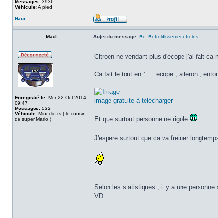
Messages:
3936
Véhicule:
A pied
Haut
Maxi
Sujet du message:
Re: Refroidissement freins
Citroen ne vendant plus d'ecope j'ai fait 
Ca fait le tout en 1 ... ecope , aileron , ento
Enregistré le:
Mer 22 Oct 2014,
image gratuite à télécharger
09:47
Messages:
532
Véhicule:
Mini clio rs ( le cousin
Et que surtout personne ne rigole
de super Mario )
J'espere surtout que ca va freiner longtem
_________________
Selon les statistiques , il y a une personne 
VD