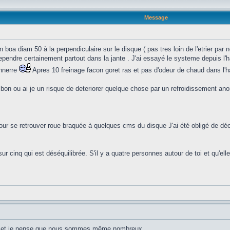
Message
n boa diam 50 à la perpendiculaire sur le disque ( pas tres loin de l'etrier par 
 rependre certainement partout dans la jante . J'ai essayé le systeme depuis l
onnerre
Apres 10 freinage facon goret ras et pas d'odeur de chaud dans l'h
 bon ou ai je un risque de deteriorer quelque chose par un refroidissement anorm
our se retrouver roue braquée à quelques cms du disque J'ai été obligé de déco
sur cinq qui est déséquilibrée. S'il y a quatre personnes autour de toi et qu'el
oi et je pense que nous sommes même nombreux