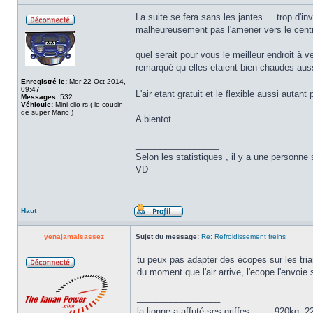
La suite se fera sans les jantes ... trop d'
malheureusement pas l'amener vers le centr
quel serait pour vous le meilleur endroit à ven
remarqué qu elles etaient bien chaudes auss
Enregistré le:
Mer 22 Oct 2014,
09:47
L'air etant gratuit et le flexible aussi autant
Messages:
532
Véhicule:
Mini clio rs ( le cousin
de super Mario )
A bientot
_________________
Selon les statistiques , il y a une personne 
VD
Haut
yenajamaisassez
Sujet du message:
Re: Refroidissement freins
tu peux pas adapter des écopes sur les tri
du moment que l'air arrive, l'ecope l'envoie 
_________________
la lionne a affuté ses griffes.........920kg