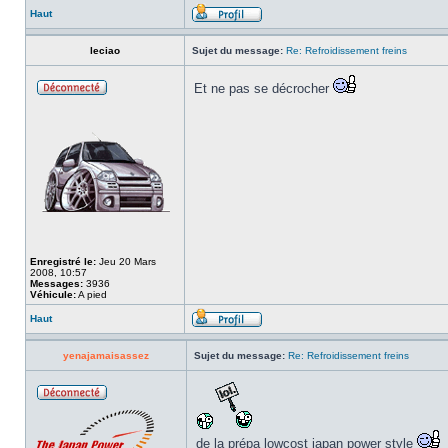
Haut
leciao
Sujet du message:
Re: Refroidissement freins
Et ne pas se décrocher
Enregistré le:
Jeu 20 Mars
2008, 10:57
Messages:
3936
Véhicule:
A pied
Haut
yenajamaisassez
Sujet du message:
Re: Refroidissement freins
de la prépa lowcost japan power style