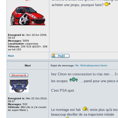
acheter une propu, pourquoi faire?
Enregistré le:
Ven 18 Avr 2008,
09:53
Messages:
5959
Localisation:
carpentras
Véhicule:
206 S16 @220+, 308
sw hdi 163
Haut
Maxi
Sujet du message:
Re: Refroidissement freins
hez Citron en conscession tu n'as rien ... 3 
les ecopes
... pareil pour une piece i
C'est PSA quoi
Enregistré le:
Mer 22 Oct 2014,
09:47
Messages:
532
Véhicule:
Mini clio rs ( le cousin
Le montage est fait
reste plus qu'à te
de super Mario )
beaucoup deviller de sa trajectoire initiale