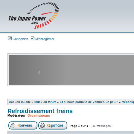
Connexion
M’enregistrer
Accueil du site
»
Index du forum
»
Et si nous parlions de voitures un peu ?
»
Mécani
Refroidissement freins
Modérateur:
Organisateurs
Page
1
sur
1
[ 11 messages ]