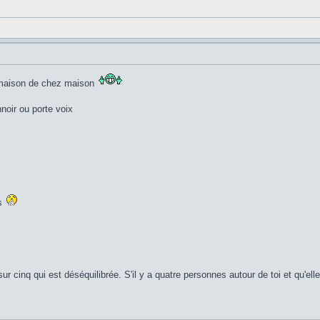
ca maison de chez maison
nnoir ou porte voix
ps
sur cinq qui est déséquilibrée. S'il y a quatre personnes autour de toi et qu'el