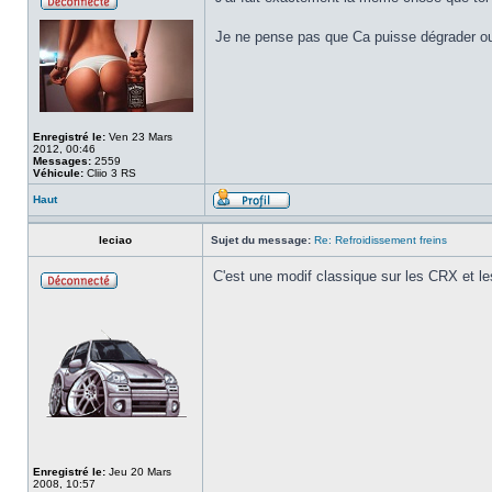
Je ne pense pas que Ca puisse dégrader ou
Enregistré le:
Ven 23 Mars
2012, 00:46
Messages:
2559
Véhicule:
Cliio 3 RS
Haut
leciao
Sujet du message:
Re: Refroidissement freins
C'est une modif classique sur les CRX et les
Enregistré le:
Jeu 20 Mars
2008, 10:57