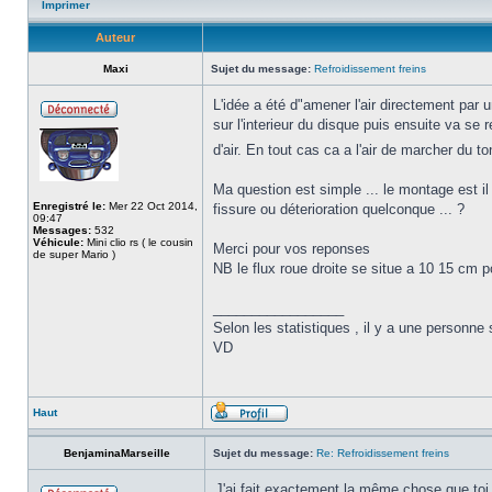
Imprimer
Auteur
Maxi
Sujet du message:
Refroidissement freins
L'idée a été d"amener l'air directement par u
sur l'interieur du disque puis ensuite va se
d'air. En tout cas ca a l'air de marcher du t
Ma question est simple ... le montage est il
Enregistré le:
Mer 22 Oct 2014,
fissure ou déterioration quelconque ... ?
09:47
Messages:
532
Véhicule:
Mini clio rs ( le cousin
Merci pour vos reponses
de super Mario )
NB le flux roue droite se situe a 10 15 cm p
_________________
Selon les statistiques , il y a une personne 
VD
Haut
BenjaminaMarseille
Sujet du message:
Re: Refroidissement freins
J'ai fait exactement la même chose que t