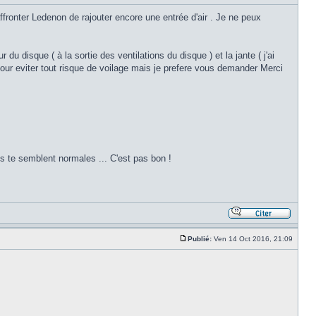
ffronter Ledenon de rajouter encore une entrée d'air . Je ne peux
r du disque ( à la sortie des ventilations du disque ) et la jante ( j'ai
our eviter tout risque de voilage mais je prefere vous demander Merci
les te semblent normales ... C'est pas bon !
Publié:
Ven 14 Oct 2016, 21:09