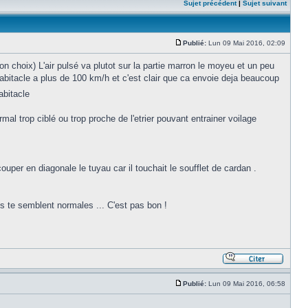
Sujet précédent
|
Sujet suivant
Publié:
Lun 09 Mai 2016, 02:09
non choix) L'air pulsé va plutot sur la partie marron le moyeu et un peu
'habitacle a plus de 100 km/h et c'est clair que ca envoie deja beaucoup
abitacle
al trop ciblé ou trop proche de l'etrier pouvant entrainer voilage
uper en diagonale le tuyau car il touchait le soufflet de cardan .
les te semblent normales ... C'est pas bon !
Publié:
Lun 09 Mai 2016, 06:58