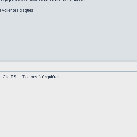
 voiler tes disques
 Clio RS.... T'as pas à t'inquiéter