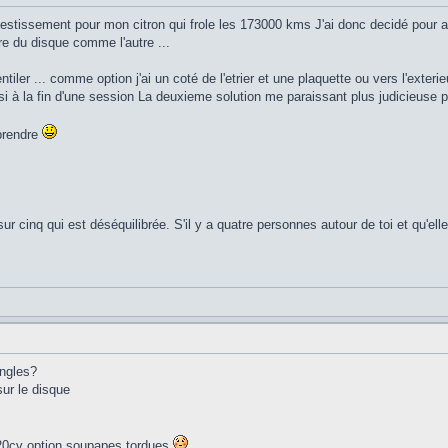
investissement pour mon citron qui frole les 173000 kms J'ai donc decidé pour a
e du disque comme l'autre ...
tiler ... comme option j'ai un coté de l'etrier et une plaquette ou vers l'exterieu
i à la fin d'une session La deuxieme solution me paraissant plus judicieuse p
 prendre
sur cinq qui est déséquilibrée. S'il y a quatre personnes autour de toi et qu'el
angles?
sur le disque
, 220cv option soupapes tordues