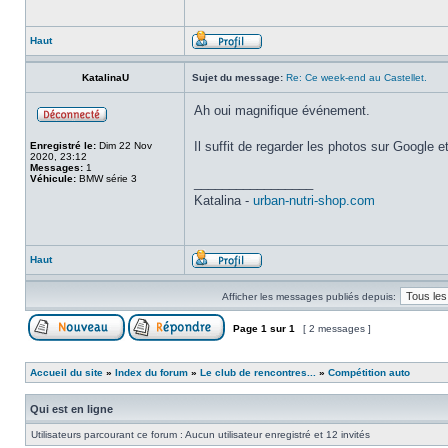
Haut
KatalinaU
Sujet du message:
Re: Ce week-end au Castellet.
Ah oui magnifique événement.
Il suffit de regarder les photos sur Google et
Enregistré le:
Dim 22 Nov
2020, 23:12
Messages:
1
Véhicule:
BMW série 3
_________________
Katalina -
urban-nutri-shop.com
Haut
Afficher les messages publiés depuis:
Page
1
sur
1
[ 2 messages ]
Accueil du site
»
Index du forum
»
Le club de rencontres...
»
Compétition auto
Qui est en ligne
Utilisateurs parcourant ce forum : Aucun utilisateur enregistré et 12 invités