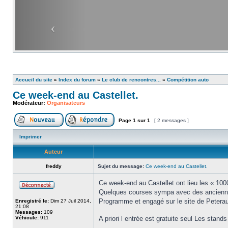
Accueil du site
»
Index du forum
»
Le club de rencontres...
»
Compétition auto
Ce week-end au Castellet.
Modérateur:
Organisateurs
Page
1
sur
1
[ 2 messages ]
Imprimer
Auteur
freddy
Sujet du message:
Ce week-end au Castellet.
Ce week-end au Castellet ont lieu les « 100
Quelques courses sympa avec des ancienne
Programme et engagé sur le site de Petera
Enregistré le:
Dim 27 Juil 2014,
21:08
Messages:
109
Véhicule:
911
A priori l entrée est gratuite seul Les stan