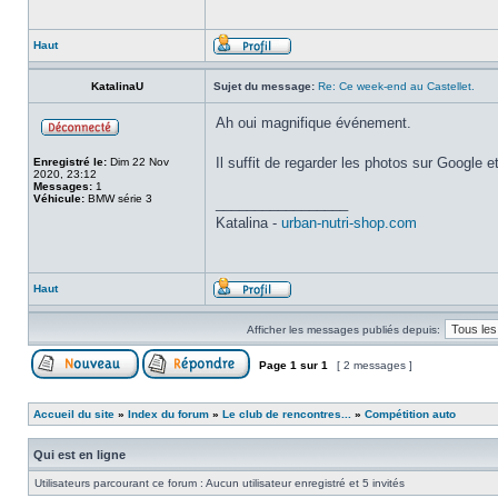
Haut
KatalinaU
Sujet du message:
Re: Ce week-end au Castellet.
Ah oui magnifique événement.
Il suffit de regarder les photos sur Google et
Enregistré le:
Dim 22 Nov
2020, 23:12
Messages:
1
Véhicule:
BMW série 3
_________________
Katalina -
urban-nutri-shop.com
Haut
Afficher les messages publiés depuis:
Page
1
sur
1
[ 2 messages ]
Accueil du site
»
Index du forum
»
Le club de rencontres...
»
Compétition auto
Qui est en ligne
Utilisateurs parcourant ce forum : Aucun utilisateur enregistré et 5 invités