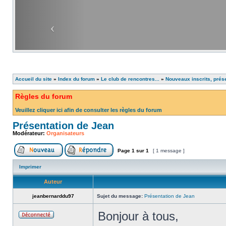
Accueil du site
»
Index du forum
»
Le club de rencontres...
»
Nouveaux inscrits, prés
Règles du forum
Veuillez cliquer ici afin de consulter les règles du forum
Présentation de Jean
Modérateur:
Organisateurs
Page
1
sur
1
[ 1 message ]
Imprimer
Auteur
jeanbernarddu97
Sujet du message:
Présentation de Jean
Bonjour à tous,