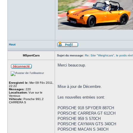
Haut
MSportCars
Sujet du message:
Re: Site "Weightcars", le poids réel
Merci beaucoup.
Enregistré le:
Mer 09 Fév 2011,
22:22
Mise à jour de Décembre.
Messages:
220
Localisation:
Vue sur le
Ventoux
Les nouvelles entrées sont:
Véhicule:
Porsche 991.2
CARRERA S
PORSCHE 918 SPYDER 887CH
PORSCHE CARRERA GT 612CH
PORSCHE 959 S 570CH
PORSCHE CAYMAN GTS 340CH
PORSCHE MACAN S 340CH