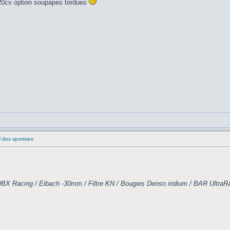
, 220cv option soupapes tordues
l des sportives
X Racing / Eibach -30mm / Filtre KN / Bougies Denso iridium / BAR UltraRaci