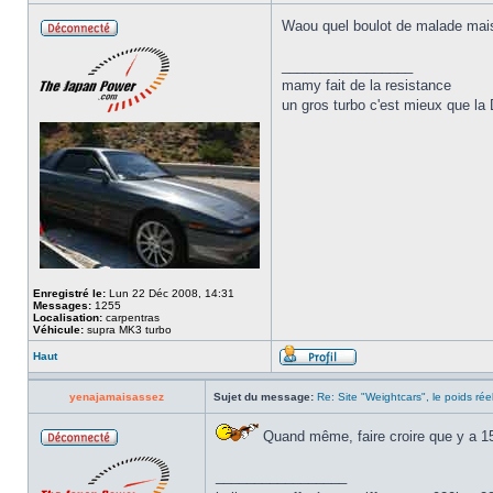
Waou quel boulot de malade mais
_________________
mamy fait de la resistance
un gros turbo c'est mieux que l
Enregistré le:
Lun 22 Déc 2008, 14:31
Messages:
1255
Localisation:
carpentras
Véhicule:
supra MK3 turbo
Haut
yenajamaisassez
Sujet du message:
Re: Site "Weightcars", le poids rée
Quand même, faire croire que y a 15
_________________