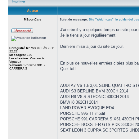
Imprimer
Auteur
MSportCars
Sujet du message:
Site "Weightcars", le poids réel des
J'ai crée il y a quelques temps un site pour
Je le tiens à jour régulièrement.
Dernière mise à jour du site ce jour.
Enregistré le:
Mer 09 Fév 2011,
22:22
Messages:
220
Localisation:
Vue sur le
Ventoux
En plus de nouvelles entrées citées plus bas,
Véhicule:
Porsche 991.2
Quel taff...
CARRERA S
AUDI A7 V6 Tdi 3,0L SLINE QUATTRO ST
AUDI S3 BERLINE BVM 300CH 2014
AUDI R8 V8 S-STRONIC 430CH 2014
BMW i8 362CH 2014
LAND ROVER EVOQUE ED4
PORSCHE 996 TT modif
PORSCHE 991 CARRERA S X51 430CH P
PORSCHE BOXSTER GTS PDK 330CH 20
SEAT LEON 3 CUPRA SC 3PORTES UNDE