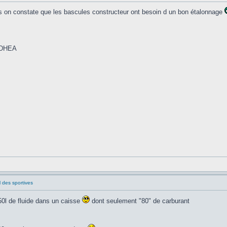
 on constate que les bascules constructeur ont besoin d un bon étalonnage
a DHEA
l des sportives
0l de fluide dans un caisse
dont seulement "80" de carburant