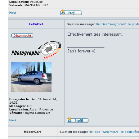
Localisation:
Vaucluse
Véhicule:
MAZDA MX5 NC
Haut
LeCid974
Sujet du message:
Re: Site "Weightcars", le poid
Effectivement très interessant.
_________________
Jap's forever =)
Enregistré le:
Sam 11 Jan 2014,
14:31
Messages:
102
Localisation:
Aix en Provence
Véhicule:
Toyota Corolla G6
Haut
MSportCars
Sujet du message:
Re: Site "Weightcars", le poids réel