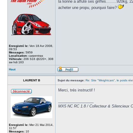
la lionne a affuté ses griffes.........920kg
acheter une propu, pourquoi faire?
Enregistré le:
Ven 18 Avr 2008,
09:53
Messages:
5959
Localisation:
carpentras
Véhicule:
206 S16 @220+, 308
sw hdi 163
Haut
LAURENT B
Sujet du message:
Re: Site "Weightcars", le poids rée
Merci, trés instructif !
_________________
MX5 NC RC 1.8 / Collecteur & Silencieux OB
Enregistré le:
Mer 21 Mai 2014,
11:57
Messages:
10