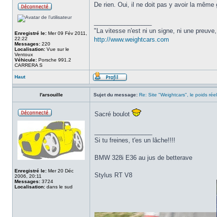
De rien. Oui, il ne doit pas y avoir la même g
_________________
"La vitesse n'est ni un signe, ni une preuve
Enregistré le:
Mer 09 Fév 2011,
22:22
http://www.weightcars.com
Messages:
220
Localisation:
Vue sur le
Ventoux
Véhicule:
Porsche 991.2
CARRERA S
Haut
l'arsouille
Sujet du message:
Re: Site "Weightcars", le poids rée
Sacré boulot
_________________
Si tu freines, t'es un lâche!!!!
BMW 328i E36 au jus de betterave
Enregistré le:
Mer 20 Déc
Stylus RT V8
2006, 20:11
Messages:
3724
Localisation:
dans le sud