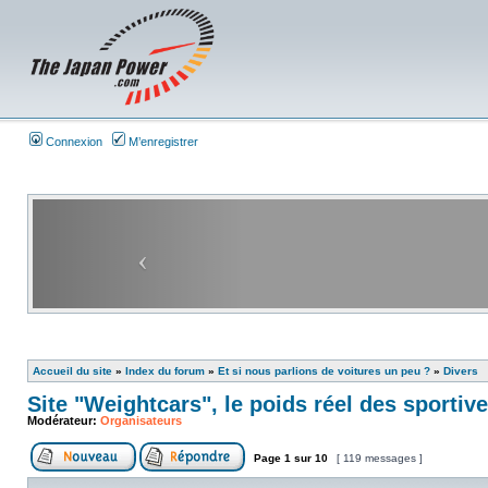
Connexion
M’enregistrer
Accueil du site
»
Index du forum
»
Et si nous parlions de voitures un peu ?
»
Divers
Site "Weightcars", le poids réel des sportiv
Modérateur:
Organisateurs
Page
1
sur
10
[ 119 messages ]