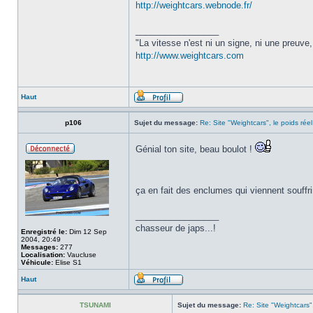
http://weightcars.webnode.fr/
_________________
"La vitesse n'est ni un signe, ni une preuve
http://www.weightcars.com
Haut
p106
Sujet du message:
Re: Site "Weightcars", le poids réel
Génial ton site, beau boulot !
ça en fait des enclumes qui viennent souffrir
_________________
chasseur de japs...!
Enregistré le:
Dim 12 Sep
2004, 20:49
Messages:
277
Localisation:
Vaucluse
Véhicule:
Elise S1
Haut
TSUNAMI
Sujet du message:
Re: Site "Weightcars",