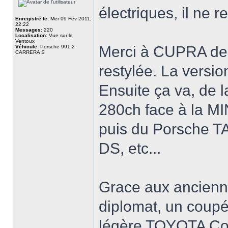
électriques, il ne 
Enregistré le:
Mer 09 Fév 2011,
22:22
Messages:
220
Localisation:
Vue sur le
Ventoux
Merci à CUPRA de
Véhicule:
Porsche 991.2
CARRERA S
restylée. La versi
Ensuite ça va, de 
280ch face à la 
puis du Porsche 
DS, etc...
Grace aux ancienne
diplomat, un coupé
légère TOYOTA Cor