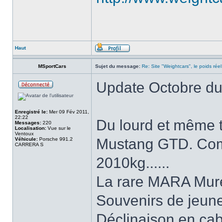
Haut
MSportCars
Sujet du message:
Re: Site "Weightcars", le poids réel
Update Octobre du 
Enregistré le:
Mer 09 Fév 2011,
22:22
Du lourd et même t
Messages:
220
Localisation:
Vue sur le
Ventoux
Mustang GTD. Comm
Véhicule:
Porsche 991.2
CARRERA S
2010kg......
La rare MARA Mure
Souvenirs de jeune
Déclinaison en cab