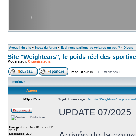
Accueil du site
»
Index du forum
»
Et si nous parlions de voitures un peu ?
»
Divers
Site "Weightcars", le poids réel des sportiv
Modérateur:
Organisateurs
Page
10
sur
10
[ 119 messages ]
Imprimer
Auteur
MSportCars
Sujet du message:
Re: Site "Weightcars", le poids réel
UPDATE 07/2025
Enregistré le:
Mer 09 Fév 2011,
22:22
Arrivée de la nou
Messages:
220