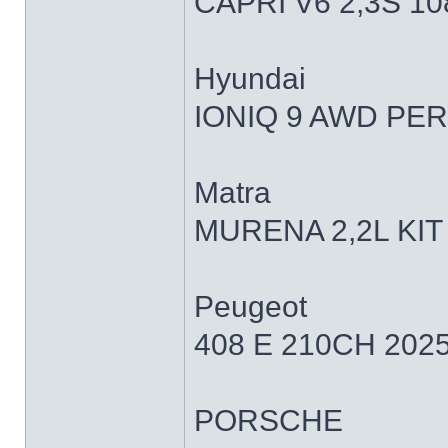
CAPRI V6 2,3S 1
Hyundai
IONIQ 9 AWD PER
Matra
MURENA 2,2L KIT
Peugeot
408 E 210CH 202
PORSCHE