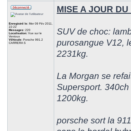
MISE A JOUR DU 
Enregistré le:
Mer 09 Fév 2011,
22:22
SUV de choc: lamb
Messages:
220
Localisation:
Vue sur le
Ventoux
purosangue V12, le
Véhicule:
Porsche 991.2
CARRERA S
2231kg.
La Morgan se refai
Supersport. 340ch
1200kg.
porsche sort la 91