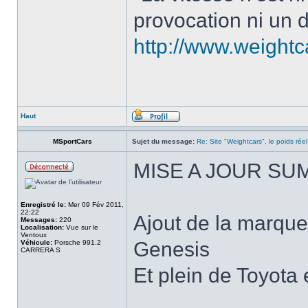
provocation ni un d
http://www.weight
Haut
MSportCars
Sujet du message:
Re: Site "Weightcars", le poids réel
MISE A JOUR SU
Enregistré le:
Mer 09 Fév 2011,
22:22
Ajout de la marqu
Messages:
220
Localisation:
Vue sur le
Ventoux
Genesis
Véhicule:
Porsche 991.2
CARRERA S
Et plein de Toyota 