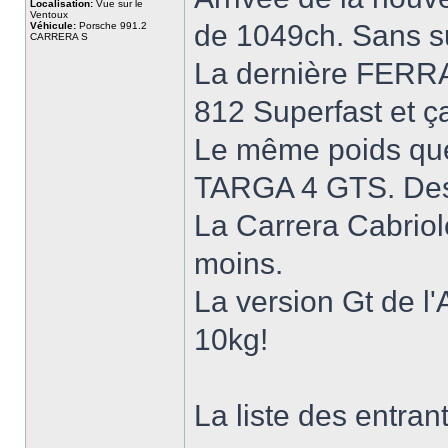
Localisation:
Vue sur le
Ventoux
de 1049ch. Sans sur
Véhicule:
Porsche 991.2
CARRERA S
La dernière FERRAR
812 Superfast et ç
Le même poids que
TARGA 4 GTS. Des
La Carrera Cabriol
moins.
La version Gt de l
10kg!
La liste des entrant