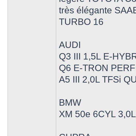
très élégante SAAB
TURBO 16
AUDI
Q3 III 1,5L E-H
Q6 E-TRON PERF
A5 III 2,0L TFSi
BMW
XM 50e 6CYL 3,0