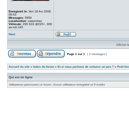
Enregistré le:
Ven 18 Avr 2008,
09:53
Messages:
5959
Localisation:
carpentras
Véhicule:
206 S16 @220+, 308
sw hdi 163
Haut
Afficher 
Page
1
sur
1
[ 2 messages ]
Accueil du site
»
Index du forum
»
Et si nous parlions de voitures un peu ?
»
Petit fo
Qui est en ligne
Utilisateurs parcourant ce forum : Aucun utilisateur enregistré et 9 invités