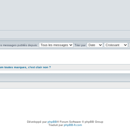
les messages publiés depuis:
Trier par
rum toutes marques, c'est clair non ?
Développé par
phpBB
® Forum Software © phpBB Group
Traduit par
phpBB-fr.com