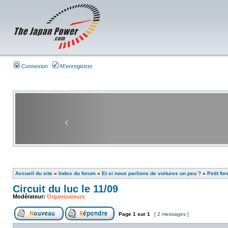
Connexion
M’enregistrer
Accueil du site
»
Index du forum
»
Et si nous parlions de voitures un peu ?
»
Petit fo
Circuit du luc le 11/09
Modérateur:
Organisateurs
Page
1
sur
1
[ 2 messages ]