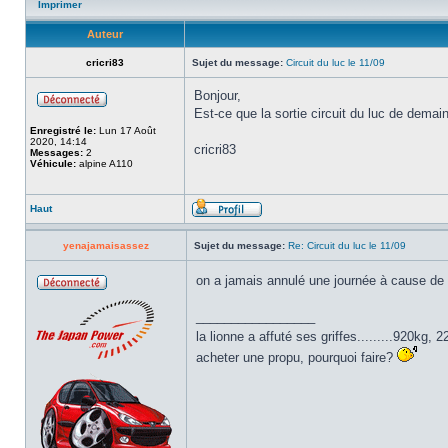
Imprimer
Auteur
cricri83
Sujet du message:
Circuit du luc le 11/09
Bonjour,
Est-ce que la sortie circuit du luc de dem
Enregistré le:
Lun 17 Août
2020, 14:14
cricri83
Messages:
2
Véhicule:
alpine A110
Haut
yenajamaisassez
Sujet du message:
Re: Circuit du luc le 11/09
on a jamais annulé une journée à cause de 
_________________
la lionne a affuté ses griffes.........920kg
acheter une propu, pourquoi faire?