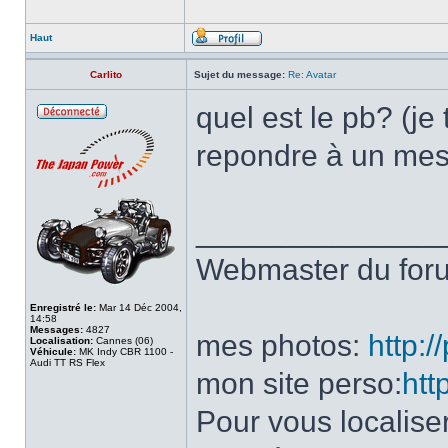
Haut
Carlito
Sujet du message:
Re: Avatar
quel est le pb? (je
repondre à un mes
______________
Webmaster du fo
Enregistré le:
Mar 14 Déc 2004,
14:58
Messages:
4827
mes photos:
http:
Localisation:
Cannes (06)
Véhicule:
MK Indy CBR 1100 -
Audi TT RS Flex
mon site perso:
htt
Pour vous localise