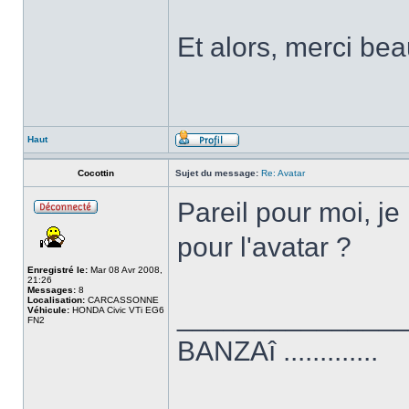
Et alors, merci b
Haut
Cocottin
Sujet du message:
Re: Avatar
Pareil pour moi, je
pour l'avatar ?
Enregistré le:
Mar 08 Avr 2008,
21:26
Messages:
8
Localisation:
CARCASSONNE
______________
Véhicule:
HONDA Civic VTi EG6
FN2
BANZAî .............