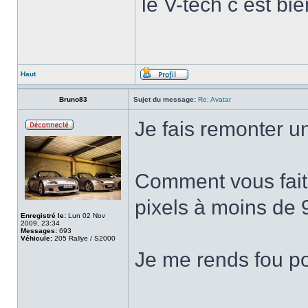
le V-tech c est bien
Haut
Bruno83
Sujet du message:
Re: Avatar
Je fais remonter u
Comment vous fait
pixels à moins de 
Enregistré le:
Lun 02 Nov
2009, 23:34
Messages:
693
Véhicule:
205 Rallye / S2000
Je me rends fou p