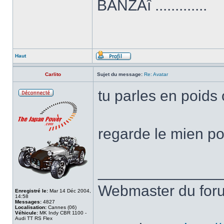
BANZAî .............
Haut
Carlito
Sujet du message:
Re: Avatar
tu parles en poids
regarde le mien pou
______________
Webmaster du fo
Enregistré le:
Mar 14 Déc 2004,
14:58
Messages:
4827
Localisation:
Cannes (06)
Véhicule:
MK Indy CBR 1100 -
Audi TT RS Flex