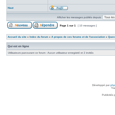
Haut
Afficher les messages publiés depuis:
Page
1
sur
1
[ 10 messages ]
Accueil du site
»
Index du forum
»
A propos de ces forums et de l'association
»
Ques
Qui est en ligne
Utilisateurs parcourant ce forum : Aucun utilisateur enregistré et 2 invités
Développé par
ph
Tra
Publicités