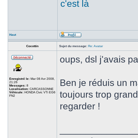
c'est là
Haut
Cocottin
Sujet du message:
Re: Avatar
oups, dsl j'avais pa
Enregistré le:
Mar 08 Avr 2008,
Ben je réduis un m
21:26
Messages:
8
Localisation:
CARCASSONNE
toujours trop grand
Véhicule:
HONDA Civic VTi EG6
FN2
regarder !
______________