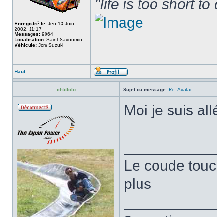
"life is too short t
Enregistré le:
Jeu 13 Juin
2002, 11:17
Messages:
9064
Localisation:
Saint Savournin
Véhicule:
Jcm Suzuki
Haut
chtitlolo
Sujet du message:
Re: Avatar
Moi je suis all
___________
Le coude touc
plus
___________