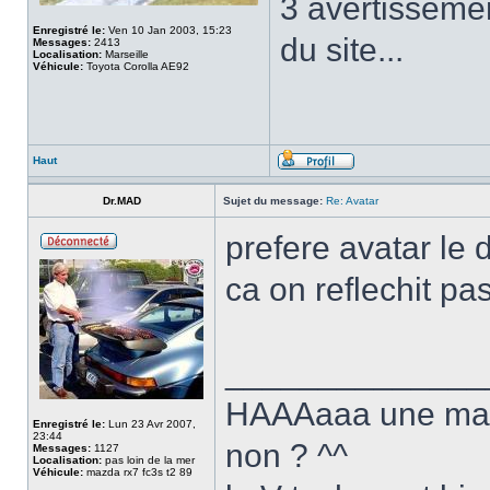
3 avertissemen
Enregistré le:
Ven 10 Jan 2003, 15:23
du site...
Messages:
2413
Localisation:
Marseille
Véhicule:
Toyota Corolla AE92
Haut
Dr.MAD
Sujet du message:
Re: Avatar
prefere avatar le
ca on reflechit pa
______________
HAAAaaa une mazda
Enregistré le:
Lun 23 Avr 2007,
23:44
non ? ^^
Messages:
1127
Localisation:
pas loin de la mer
Véhicule:
mazda rx7 fc3s t2 89