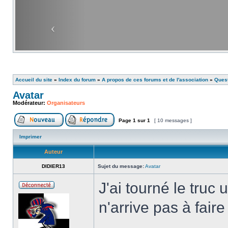
Accueil du site
»
Index du forum
»
A propos de ces forums et de l'association
»
Ques
Avatar
Modérateur:
Organisateurs
Page
1
sur
1
[ 10 messages ]
Imprimer
Auteur
DIDIER13
Sujet du message:
Avatar
J'ai tourné le truc
n'arrive pas à fai