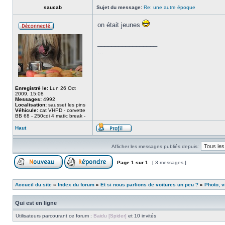
saucab
Sujet du message:
Re: une autre époque
on était jeunes
_________________
...
Enregistré le:
Lun 26 Oct
2009, 15:08
Messages:
4992
Localisation:
sausset les pins
Véhicule:
cat VHPD - corvette
BB 68 - 250cdi 4 matic break -
Haut
Afficher les messages publiés depuis:
Page
1
sur
1
[ 3 messages ]
Accueil du site
»
Index du forum
»
Et si nous parlions de voitures un peu ?
»
Photo, v
Qui est en ligne
Utilisateurs parcourant ce forum :
Baidu [Spider]
et 10 invités