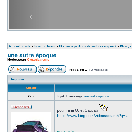
Accueil du site
»
Index du forum
»
Et si nous parlions de voitures un peu ?
»
Photo, v
une autre époque
Modérateur:
Organisateurs
Page
1
sur
1
[ 3 messages ]
Imprimer
Auteur
Papi
Sujet du message:
une autre époque
pour mimi 06 et Saucab
https://www.bing.com/videos/search?q=t
_________________
yeux usés