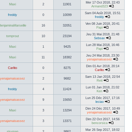
Mer 17 Oct 2018, 22:43
Maxi
2
11901
Armand323
Sam 04 Août 2018, 15:51
freddy
0
10099
freddy
Ven 08 Juin 2018, 20:41
BenjaminaMarseille
16
32051
Papi
Jeu 31 Mai 2018, 21:48
tomprout
10
23194
Sebsax
Lun 28 Mai 2018, 16:46
Maxi
1
9425
Papi
Jeu 24 Mai 2018, 23:30
Maxi
11
18382
yenajamaisassez
Dim 01 Avr 2018, 20:14
Carlito
0
8275
Carlito
Sam 13 Jan 2018, 22:54
yenajamaisassez
2
9682
Rett
Lun 01 Jan 2018, 21:02
freddy
4
11424
Ken
Lun 25 Déc 2017, 17:16
yenajamaisassez
9
15650
leciao
Dim 24 Déc 2017, 10:49
Maxi
3
13294
yenajamaisassez
Dim 22 Oct 2017, 14:56
yenajamaisassez
3
13371
bencorsica
Mar 26 Sep 2017, 18:02
skyman
2
9862