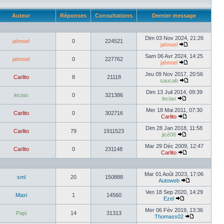
Auteur
Réponses
Consultations
Dernier message
Dim 03 Nov 2024, 21:26
jahnoel
0
224521
jahnoel
Sam 06 Avr 2024, 14:25
jahnoel
0
227762
jahnoel
Jeu 09 Nov 2017, 20:56
Carlito
8
21118
saucab
Dim 13 Juil 2014, 09:39
leciao
0
321386
leciao
Mer 18 Mai 2011, 07:30
Carlito
0
302716
Carlito
Dim 28 Jan 2018, 11:58
Carlito
79
1911523
jicé06
Mar 29 Déc 2009, 12:47
Carlito
0
231148
Carlito
Mar 01 Août 2023, 17:06
sml
20
150888
Autoweb
Ven 18 Sep 2020, 14:29
Maxi
1
14560
Ezel
Mer 06 Fév 2019, 13:36
Papi
14
31313
Thomass02