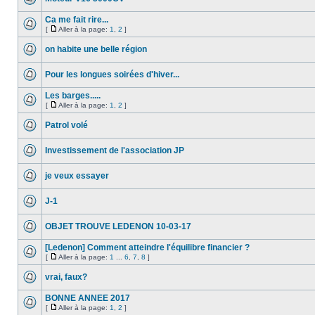
Ca me fait rire...
[
Aller à la page:
1
,
2
]
on habite une belle région
Pour les longues soirées d'hiver...
Les barges.....
[
Aller à la page:
1
,
2
]
Patrol volé
Investissement​ de l'association JP
je veux essayer
J-1
OBJET TROUVE LEDENON 10-03-17
[Ledenon] Comment atteindre l'équilibre financier ?
[
Aller à la page:
1
...
6
,
7
,
8
]
vrai, faux?
BONNE ANNEE 2017
[
Aller à la page:
1
,
2
]