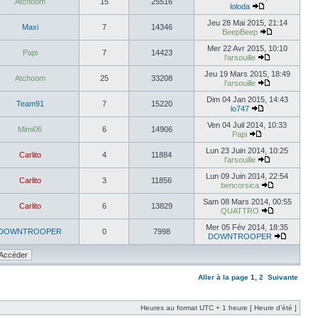
Atchoom
15
25516
loloda
Jeu 28 Mai 2015, 21:14
Maxi
7
14346
BeepBeep
Mer 22 Avr 2015, 10:10
Papi
7
14423
l'arsouille
Jeu 19 Mars 2015, 18:49
Atchoom
25
33208
l'arsouille
Dim 04 Jan 2015, 14:43
Team91
7
15220
lo747
Ven 04 Juil 2014, 10:33
Mimi06
6
14906
Papi
Lun 23 Juin 2014, 10:25
Carlito
4
11884
l'arsouille
Lun 09 Juin 2014, 22:54
Carlito
3
11856
bencorsica
Sam 08 Mars 2014, 00:55
Carlito
6
13829
QUATTRO
Mer 05 Fév 2014, 18:35
DOWNTROOPER
0
7998
DOWNTROOPER
Aller à la page
1
,
2
Suivante
Heures au format UTC + 1 heure [ Heure d’été ]