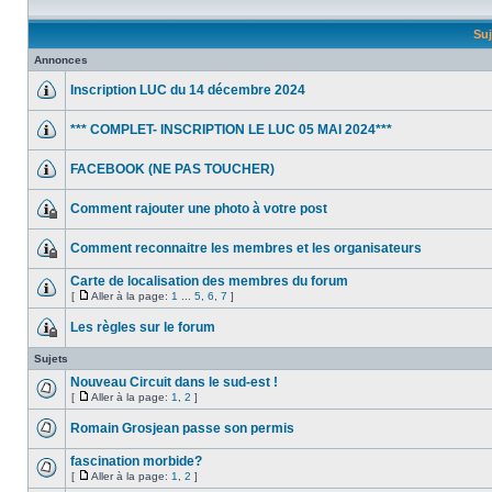
Suj
Annonces
Inscription LUC du 14 décembre 2024
*** COMPLET- INSCRIPTION LE LUC 05 MAI 2024***
FACEBOOK (NE PAS TOUCHER)
Comment rajouter une photo à votre post
Comment reconnaitre les membres et les organisateurs
Carte de localisation des membres du forum
[
Aller à la page:
1
...
5
,
6
,
7
]
Les règles sur le forum
Sujets
Nouveau Circuit dans le sud-est !
[
Aller à la page:
1
,
2
]
Romain Grosjean passe son permis
fascination morbide?
[
Aller à la page:
1
,
2
]