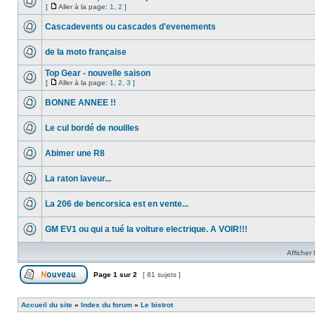
[
Aller à la page:
1
,
2
]
Cascadevents ou cascades d'evenements
de la moto française
Top Gear - nouvelle saison
[
Aller à la page:
1
,
2
,
3
]
BONNE ANNEE !!
Le cul bordé de nouilles
Abimer une R8
La raton laveur...
La 206 de bencorsica est en vente...
GM EV1 ou qui a tué la voiture electrique. A VOIR!!!
Afficher 
Page
1
sur
2
[ 81 sujets ]
Accueil du site
»
Index du forum
»
Le bistrot