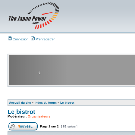
Connexion
M’enregistrer
Accueil du site
»
Index du forum
»
Le bistrot
Le bistrot
Modérateur:
Organisateurs
Page
1
sur
2
[ 81 sujets ]