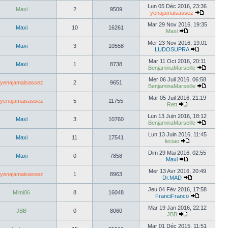
Lun 05 Déc 2016, 23:36
Maxi
2
9509
yenajamaisassez
Mar 29 Nov 2016, 19:35
Maxi
10
16261
Maxi
Mer 23 Nov 2016, 19:01
Maxi
3
10558
LUDOSUPRA
Mar 11 Oct 2016, 20:11
Maxi
1
8738
BenjaminaMarseille
Mer 06 Juil 2016, 06:58
yenajamaisassez
2
9651
BenjaminaMarseille
Mar 05 Juil 2016, 21:19
yenajamaisassez
5
11755
Rett
Lun 13 Juin 2016, 18:12
Maxi
3
10760
BenjaminaMarseille
Lun 13 Juin 2016, 11:45
Maxi
11
17541
leciao
Dim 29 Mai 2016, 02:55
Maxi
0
7858
Maxi
Mer 13 Avr 2016, 20:49
yenajamaisassez
1
8963
Dr.MAD
Jeu 04 Fév 2016, 17:58
Mimi06
8
16048
FranciFranco
Mar 19 Jan 2016, 22:12
JBB
0
8060
JBB
Mar 01 Déc 2015, 11:51