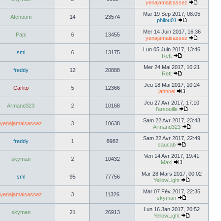
yenajamaisassez
Mar 19 Sep 2017, 08:05
Atchoom
14
23574
philou01
Mer 14 Juin 2017, 16:36
Papi
6
13455
yenajamaisassez
Lun 05 Juin 2017, 13:46
sml
6
13175
Rett
Mer 24 Mai 2017, 10:21
freddy
12
20888
Rett
Jeu 18 Mai 2017, 10:24
Carlito
5
12366
jahnoel
Jeu 27 Avr 2017, 17:10
Armand323
2
10168
l'arsouille
Sam 22 Avr 2017, 23:43
yenajamaisassez
3
10638
Armand323
Sam 22 Avr 2017, 22:49
freddy
1
8982
saucab
Ven 14 Avr 2017, 19:41
skyman
2
10432
Maxi
Mar 28 Mars 2017, 00:02
sml
95
77756
YellowLight
Mar 07 Fév 2017, 22:35
yenajamaisassez
3
11326
skyman
Lun 16 Jan 2017, 20:52
skyman
21
26913
YellowLight