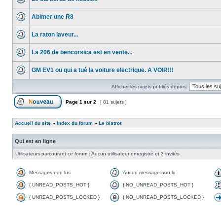
Abimer une R8
La raton laveur...
La 206 de bencorsica est en vente...
GM EV1 ou qui a tué la voiture electrique. A VOIR!!!
Afficher les sujets publiés depuis:
Page
1
sur
2
[ 81 sujets ]
Accueil du site
»
Index du forum
»
Le bistrot
Qui est en ligne
Utilisateurs parcourant ce forum : Aucun utilisateur enregistré et 3 invités
Messages non lus
Aucun message non lu
{ UNREAD_POSTS_HOT }
{ NO_UNREAD_POSTS_HOT }
{ UNREAD_POSTS_LOCKED }
{ NO_UNREAD_POSTS_LOCKED }