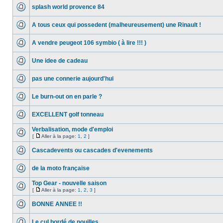
splash world provence 84
A tous ceux qui possedent (malheureusement) une Rinault !
A vendre peugeot 106 symbio ( à lire !!! )
Une idee de cadeau
pas une connerie aujourd'hui
Le burn-out on en parle ?
EXCELLENT golf tonneau
Verbalisation, mode d'emploi
[
Aller à la page:
1
,
2
]
Cascadevents ou cascades d'evenements
de la moto française
Top Gear - nouvelle saison
[
Aller à la page:
1
,
2
,
3
]
BONNE ANNEE !!
Le cul bordé de nouilles