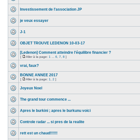
Investissement​ de l'association JP
je veux essayer
J-1
OBJET TROUVE LEDENON 10-03-17
[Ledenon] Comment atteindre l'équilibre financier ?
[
Aller à la page:
1
...
6
,
7
,
8
]
vrai, faux?
BONNE ANNEE 2017
[
Aller à la page:
1
,
2
]
Joyeux Noel
The grand tour commence ...
Apres le burkini ; apres le burkunu voici
Controle radar ... si pres de la realite
rett est un chaud!!!!!!