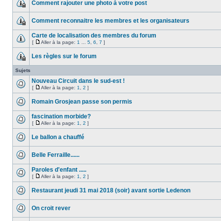
Comment rajouter une photo à votre post
Comment reconnaitre les membres et les organisateurs
Carte de localisation des membres du forum
[
Aller à la page:
1
...
5
,
6
,
7
]
Les règles sur le forum
Sujets
Nouveau Circuit dans le sud-est !
[
Aller à la page:
1
,
2
]
Romain Grosjean passe son permis
fascination morbide?
[
Aller à la page:
1
,
2
]
Le ballon a chauffé
Belle Ferraille......
Paroles d'enfant .....
[
Aller à la page:
1
,
2
]
Restaurant jeudi 31 mai 2018 (soir) avant sortie Ledenon
On croit rever