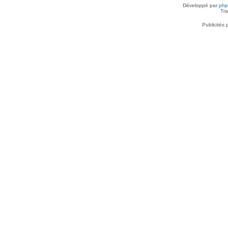
Développé par
ph
Tra
Publicités