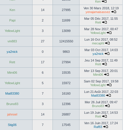
Ken
Ven 30 Mars 2018, 12:19
Ken
14
27995
yenajamaisassez
Mar 05 Déc 2017, 11:55
Papi
2
11699
Rett
Mar 28 Nov 2017, 00:47
YellowLight
3
13099
YellowLight
Lun 16 Oct 2017, 08:52
vin883
27
12415550
mecaphl
Mar 03 Oct 2017, 14:03
ya2nick
0
9863
ya2nick
Jeu 14 Sep 2017, 11:49
Rett
17
27994
Rett
Mer 13 Sep 2017, 20:01
Mimi06
6
15535
Mimi06
Sam 02 Sep 2017, 19:58
YellowLight
5
15972
YellowLight
Lun 21 Août 2017, 22:03
Mat83380
7
16160
Mat83380
Mer 26 Juil 2017, 09:47
Bruno83
3
12396
Bruno83
Lun 19 Juin 2017, 14:53
jahnoel
14
26887
Rett
Ven 16 Juin 2017, 17:24
Stig06
7
17545
Raf83