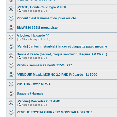
[VENTE] Honda Civic Type R FK8
[
Aller à la page:
1
,
2
]
Vincent c'est le moment de jouer au loto
BMW E30 325iS prépa piste
A locker, il la garde ^^
[
Aller à la page:
1
,
2
,
3
]
[Vends] Jantes mistsubishi lancer et plaquette pagid megane
Donne & brade (baquet, plaque sandwich, disques AR CRX...)
[
Aller à la page:
1
,
2
]
Vends 2 semi-slicks neufs 215/45 r17
[VENDUE] Mazda MX5 NC 2.0 RHD Préparée - 11 500€
VDS Clio3 swap MRS3
Baquets / Harnais
[Vendue] Mercedes C63 AMG
[
Aller à la page:
1
,
2
]
VENDUE TOYOTA GT86 2012 MONSTAKA STAGE 1