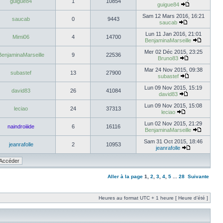
guigue84
1
10854
guigue84
Sam 12 Mars 2016, 16:21
saucab
0
9443
saucab
Lun 11 Jan 2016, 21:01
Mimi06
4
14700
BenjaminaMarseille
Mer 02 Déc 2015, 23:25
BenjaminaMarseille
9
22536
Bruno83
Mar 24 Nov 2015, 09:38
subastef
13
27900
subastef
Lun 09 Nov 2015, 15:19
david83
26
41084
david83
Lun 09 Nov 2015, 15:08
leciao
24
37313
leciao
Lun 02 Nov 2015, 21:29
naindroiiide
6
16116
BenjaminaMarseille
Sam 31 Oct 2015, 18:46
jeanrafolle
2
10953
jeanrafolle
Aller à la page
1
,
2
,
3
,
4
,
5
...
28
Suivante
Heures au format UTC + 1 heure [ Heure d’été ]