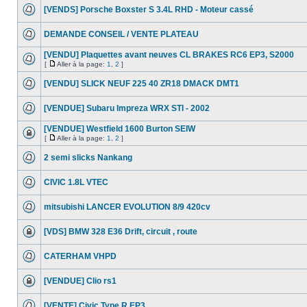
[VENDS] Porsche Boxster S 3.4L RHD - Moteur cassé
DEMANDE CONSEIL / VENTE PLATEAU
[VENDU] Plaquettes avant neuves CL BRAKES RC6 EP3, S2000
[
Aller à la page:
1
,
2
]
[VENDU] SLICK NEUF 225 40 ZR18 DMACK DMT1
[VENDUE] Subaru Impreza WRX STI - 2002
[VENDUE] Westfield 1600 Burton SEIW
[
Aller à la page:
1
,
2
]
2 semi slicks Nankang
CIVIC 1.8L VTEC
mitsubishi LANCER EVOLUTION 8/9 420cv
[VDS] BMW 328 E36 Drift, circuit , route
CATERHAM VHPD
[VENDUE] Clio rs1
[VENTE] Civic Type R EP3