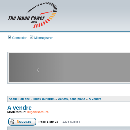
Connexion
M’enregistrer
Accueil du site
»
Index du forum
»
Achats, bons plans
»
A vendre
A vendre
Modérateur:
Organisateurs
Page
1
sur
28
[ 1376 sujets ]