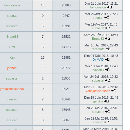
Dim 11 Juin 2017, 11:21
bencorsica
13
25885
bencorsica
Mer 26 Avr 2017, 22:23
saucab
0
9447
saucab
Mer 19 Avr 2017, 11:43
subastef
5
13931
subastef
Sam 25 Fév 2017, 18:41
Bruno83
7
16532
Bruno83
Mar 10 Jan 2017, 22:43
Rett
5
14173
l'arsouille
Dim 04 Déc 2016, 10:43
Ken
15
29981
Dr.MAD
Mer 13 Juil 2016, 17:48
jahnoel
13
29772
david83
Ven 24 Juin 2016, 19:33
subastef
2
11056
subastef
Mar 21 Juin 2016, 22:48
yenajamaisassez
0
9021
yenajamaisassez
Dim 19 Juin 2016, 21:48
genitro
2
10641
genitro
Jeu 26 Mai 2016, 20:31
subastef
8
16945
subastef
Jeu 19 Mai 2016, 23:51
saucab
0
9067
saucab
Mer 23 Mars 2016, 09:01