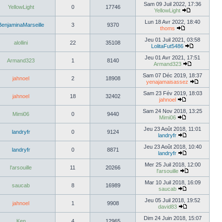
Sam 09 Juil 2022, 17:36
YellowLight
0
17746
YellowLight
Lun 18 Avr 2022, 18:40
BenjaminaMarseille
3
9370
thoms
Jeu 01 Juil 2021, 03:58
alollini
22
35108
LolitaFut5486
Jeu 01 Avr 2021, 17:51
Armand323
1
8140
Armand323
Sam 07 Déc 2019, 18:37
jahnoel
2
18908
yenajamaisassez
Sam 23 Fév 2019, 18:03
jahnoel
18
32402
jahnoel
Sam 24 Nov 2018, 13:25
Mimi06
0
9440
Mimi06
Jeu 23 Août 2018, 11:01
landryfr
0
9124
landryfr
Jeu 23 Août 2018, 10:40
landryfr
0
8871
landryfr
Mer 25 Juil 2018, 12:00
l'arsouille
11
20266
l'arsouille
Mar 10 Juil 2018, 16:09
saucab
8
16989
saucab
Jeu 05 Juil 2018, 19:52
jahnoel
1
9908
david83
Dim 24 Juin 2018, 15:07
Ken
4
12965