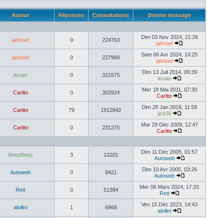
Auteur
Réponses
Consultations
Dernier message
Dim 03 Nov 2024, 21:26
jahnoel
0
224763
jahnoel
Sam 06 Avr 2024, 14:25
jahnoel
0
227989
jahnoel
Dim 13 Juil 2014, 09:39
leciao
0
321575
leciao
Mer 18 Mai 2011, 07:30
Carlito
0
302924
Carlito
Dim 28 Jan 2018, 11:58
Carlito
79
1912842
jicé06
Mar 29 Déc 2009, 12:47
Carlito
0
231275
Carlito
Dim 11 Déc 2005, 01:57
BeepBeep
3
13201
Autoweb
Dim 10 Avr 2005, 03:26
Autoweb
0
9421
Autoweb
Mer 06 Mars 2024, 17:20
Rett
0
51394
Rett
Ven 15 Déc 2023, 14:43
alollini
1
6968
alollini