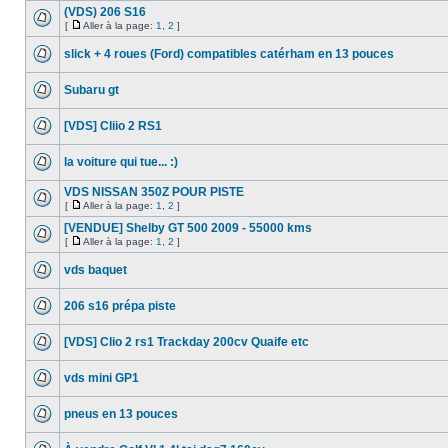
(VDS) 206 S16
[
Aller à la page:
1
,
2
]
slick + 4 roues (Ford) compatibles catérham en 13 pouces
Subaru gt
[VDS] Cliio 2 RS1
la voiture qui tue... :)
VDS NISSAN 350Z POUR PISTE
[
Aller à la page:
1
,
2
]
[VENDUE] Shelby GT 500 2009 - 55000 kms
[
Aller à la page:
1
,
2
]
vds baquet
206 s16 prépa piste
[VDS] Clio 2 rs1 Trackday 200cv Quaife etc
vds mini GP1
pneus en 13 pouces