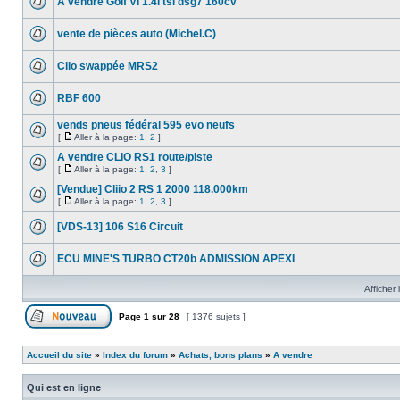
À vendre Golf VI 1.4l tsi dsg7 160cv
vente de pièces auto (Michel.C)
Clio swappée MRS2
RBF 600
vends pneus fédéral 595 evo neufs
[
Aller à la page:
1
,
2
]
A vendre CLIO RS1 route/piste
[
Aller à la page:
1
,
2
,
3
]
[Vendue] Cliio 2 RS 1 2000 118.000km
[
Aller à la page:
1
,
2
,
3
]
[VDS-13] 106 S16 Circuit
ECU MINE'S TURBO CT20b ADMISSION APEXI
Afficher 
Page
1
sur
28
[ 1376 sujets ]
Accueil du site
»
Index du forum
»
Achats, bons plans
»
A vendre
Qui est en ligne