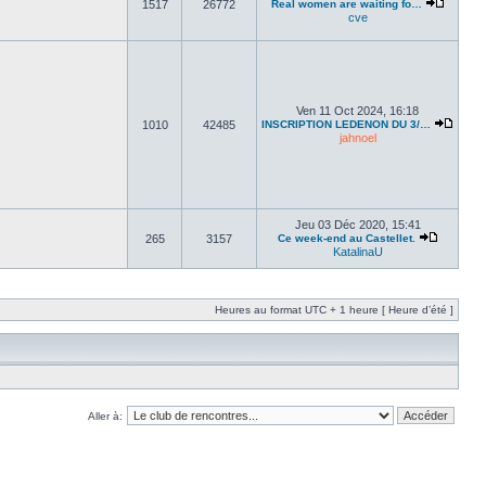
1517
26772
Real women are waiting fo…
cve
Ven 11 Oct 2024, 16:18
1010
42485
INSCRIPTION LEDENON DU 3/…
jahnoel
Jeu 03 Déc 2020, 15:41
265
3157
Ce week-end au Castellet.
KatalinaU
Heures au format UTC + 1 heure [ Heure d’été ]
Aller à: