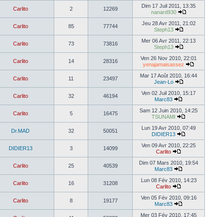
Dim 17 Juil 2011, 13:35
Carlito
2
12269
nanard930
Jeu 28 Avr 2011, 21:02
Carlito
85
77744
Steph13
Mer 06 Avr 2011, 22:13
Carlito
73
73816
Steph13
Ven 26 Nov 2010, 22:01
Carlito
14
28316
yenajamaisassez
Mar 17 Août 2010, 16:44
Carlito
11
23497
Jean-Lo
Ven 02 Juil 2010, 15:17
Carlito
32
46194
Marc83
Sam 12 Juin 2010, 14:25
Carlito
5
16475
TSUNAMI
Lun 19 Avr 2010, 07:49
Dr.MAD
32
50051
DIDIER13
Ven 09 Avr 2010, 22:25
DIDIER13
3
14099
Carlito
Dim 07 Mars 2010, 19:54
Carlito
25
40539
Marc83
Lun 08 Fév 2010, 14:23
Carlito
16
31208
Carlito
Ven 05 Fév 2010, 09:16
Carlito
8
19177
Marc83
Mer 03 Fév 2010, 17:45