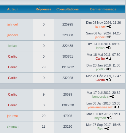
Auteur
Réponses
Consultations
Dernier message
Dim 03 Nov 2024, 21:26
jahnoel
0
225995
jahnoel
Sam 06 Avr 2024, 14:25
jahnoel
0
229088
jahnoel
Dim 13 Juil 2014, 09:39
leciao
0
322438
leciao
Mer 18 Mai 2011, 07:30
Carlito
0
303781
Carlito
Dim 28 Jan 2018, 11:58
Carlito
79
1916722
jicé06
Mar 29 Déc 2009, 12:47
Carlito
0
232028
Carlito
Mar 17 Juil 2012, 20:32
Carlito
9
20699
bencorsica
Lun 08 Jan 2018, 13:35
Carlito
8
1305338
yenajamaisassez
Mar 10 Oct 2017, 09:11
jah-rive
29
47095
skyman
Mer 27 Sep 2017, 15:48
skyman
11
23220
Rett