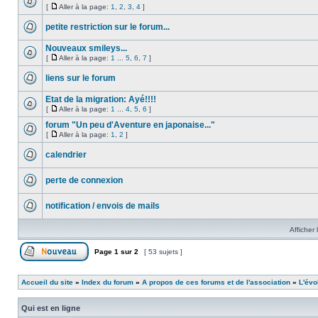
[
Aller à la page:
1
,
2
,
3
,
4
]
petite restriction sur le forum...
Nouveaux smileys...
[
Aller à la page:
1
...
5
,
6
,
7
]
liens sur le forum
Etat de la migration: Ayé!!!!
[
Aller à la page:
1
...
4
,
5
,
6
]
forum "Un peu d'Aventure en japonaise..."
[
Aller à la page:
1
,
2
]
calendrier
perte de connexion
notification / envois de mails
Afficher 
Page
1
sur
2
[ 53 sujets ]
Accueil du site
»
Index du forum
»
A propos de ces forums et de l'association
»
L'évo
Qui est en ligne