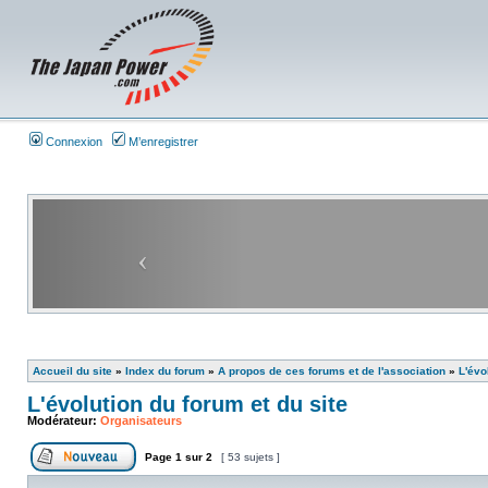
Connexion
M’enregistrer
Accueil du site
»
Index du forum
»
A propos de ces forums et de l'association
»
L'évo
L'évolution du forum et du site
Modérateur:
Organisateurs
Page
1
sur
2
[ 53 sujets ]