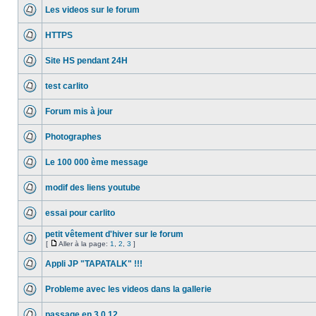
Les videos sur le forum
HTTPS
Site HS pendant 24H
test carlito
Forum mis à jour
Photographes
Le 100 000 ème message
modif des liens youtube
essai pour carlito
petit vêtement d'hiver sur le forum
[
Aller à la page:
1
,
2
,
3
]
Appli JP "TAPATALK" !!!
Probleme avec les videos dans la gallerie
passage en 3.0.12