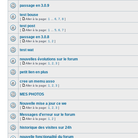
passage en 3.0.9
test bouse
[
Aller à la page:
1
...
6
,
7
,
8
]
test post
[
Aller à la page:
1
...
5
,
6
,
7
]
passage en 3.0.8
[
Aller à la page:
1
,
2
]
test wat
nouvelles évolutions sur le forum
[
Aller à la page:
1
,
2
,
3
]
petit lien en plus
cree un memu asso
[
Aller à la page:
1
,
2
,
3
]
MES PHOTOS
Nouvelle mise a jour ce we
[
Aller à la page:
1
,
2
,
3
]
Messages d'erreur sur le forum
[
Aller à la page:
1
,
2
]
historique des visites sur 24h
nouvelle fonctionalité du forum