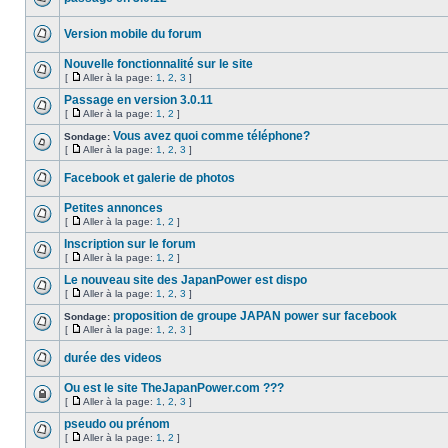
Version mobile du forum
Nouvelle fonctionnalité sur le site
[
Aller à la page:
1
,
2
,
3
]
Passage en version 3.0.11
[
Aller à la page:
1
,
2
]
Vous avez quoi comme téléphone?
Sondage:
[
Aller à la page:
1
,
2
,
3
]
Facebook et galerie de photos
Petites annonces
[
Aller à la page:
1
,
2
]
Inscription sur le forum
[
Aller à la page:
1
,
2
]
Le nouveau site des JapanPower est dispo
[
Aller à la page:
1
,
2
,
3
]
proposition de groupe JAPAN power sur facebook
Sondage:
[
Aller à la page:
1
,
2
,
3
]
durée des videos
Ou est le site TheJapanPower.com ???
[
Aller à la page:
1
,
2
,
3
]
pseudo ou prénom
[
Aller à la page:
1
,
2
]