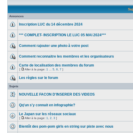
Suj
Annonces
Inscription LUC du 14 décembre 2024
*** COMPLET- INSCRIPTION LE LUC 05 MAI 2024***
Comment rajouter une photo à votre post
Comment reconnaitre les membres et les organisateurs
Carte de localisation des membres du forum
[
Aller à la page:
1
...
5
,
6
,
7
]
Les règles sur le forum
Sujets
NOUVELLE FACON D'INSERER DES VIDEOS
Qq'un s'y connait en infographie?
Le Japan sur les réseaux sociaux
[
Aller à la page:
1
,
2
,
3
]
Bientôt des pom-pom girls en string sur piste avec nous