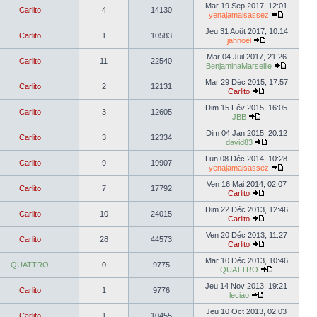
Mar 19 Sep 2017, 12:01
Carlito
4
14130
yenajamaisassez
Jeu 31 Août 2017, 10:14
Carlito
1
10583
jahnoel
Mar 04 Juil 2017, 21:26
Carlito
11
22540
BenjaminaMarseille
Mar 29 Déc 2015, 17:57
Carlito
2
12131
Carlito
Dim 15 Fév 2015, 16:05
Carlito
3
12605
JBB
Dim 04 Jan 2015, 20:12
Carlito
3
12334
david83
Lun 08 Déc 2014, 10:28
Carlito
9
19907
yenajamaisassez
Ven 16 Mai 2014, 02:07
Carlito
7
17792
Carlito
Dim 22 Déc 2013, 12:46
Carlito
10
24015
Carlito
Ven 20 Déc 2013, 11:27
Carlito
28
44573
Carlito
Mar 10 Déc 2013, 10:46
QUATTRO
0
9775
QUATTRO
Jeu 14 Nov 2013, 19:21
Carlito
1
9776
leciao
Jeu 10 Oct 2013, 02:03
Carlito
1
10455