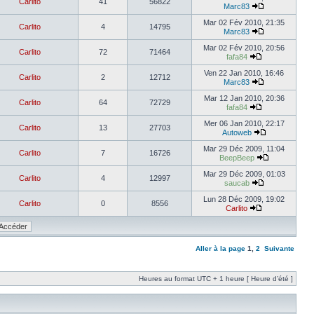
Carlito
41
56822
Marc83
Mar 02 Fév 2010, 21:35
Carlito
4
14795
Marc83
Mar 02 Fév 2010, 20:56
Carlito
72
71464
fafa84
Ven 22 Jan 2010, 16:46
Carlito
2
12712
Marc83
Mar 12 Jan 2010, 20:36
Carlito
64
72729
fafa84
Mer 06 Jan 2010, 22:17
Carlito
13
27703
Autoweb
Mar 29 Déc 2009, 11:04
Carlito
7
16726
BeepBeep
Mar 29 Déc 2009, 01:03
Carlito
4
12997
saucab
Lun 28 Déc 2009, 19:02
Carlito
0
8556
Carlito
Aller à la page
1
,
2
Suivante
Heures au format UTC + 1 heure [ Heure d’été ]