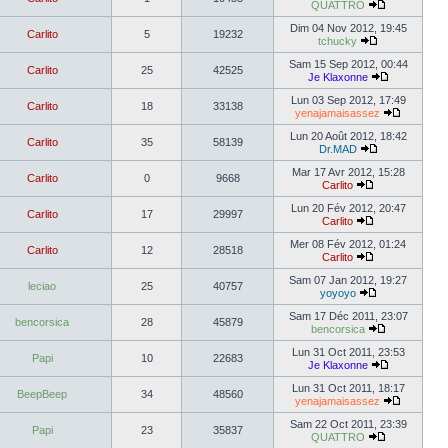
QUATTRO
Dim 04 Nov 2012, 19:45
Carlito
5
19232
tchucky
Sam 15 Sep 2012, 00:44
Carlito
25
42525
Je Klaxonne
Lun 03 Sep 2012, 17:49
Carlito
18
33138
yenajamaisassez
Lun 20 Août 2012, 18:42
Carlito
35
58139
Dr.MAD
Mar 17 Avr 2012, 15:28
Carlito
0
9668
Carlito
Lun 20 Fév 2012, 20:47
Carlito
17
29997
Carlito
Mer 08 Fév 2012, 01:24
Carlito
12
28518
Carlito
Sam 07 Jan 2012, 19:27
leciao
25
40757
yoyoyo
Sam 17 Déc 2011, 23:07
bencorsica
28
45879
bencorsica
Lun 31 Oct 2011, 23:53
Papi
10
22683
Je Klaxonne
Lun 31 Oct 2011, 18:17
BeepBeep
34
48560
yenajamaisassez
Sam 22 Oct 2011, 23:39
Papi
23
35837
QUATTRO