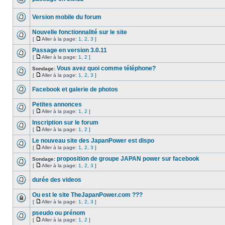
Version mobile du forum
Nouvelle fonctionnalité sur le site
[
Aller à la page:
1
,
2
,
3
]
Passage en version 3.0.11
[
Aller à la page:
1
,
2
]
Vous avez quoi comme téléphone?
Sondage:
[
Aller à la page:
1
,
2
,
3
]
Facebook et galerie de photos
Petites annonces
[
Aller à la page:
1
,
2
]
Inscription sur le forum
[
Aller à la page:
1
,
2
]
Le nouveau site des JapanPower est dispo
[
Aller à la page:
1
,
2
,
3
]
proposition de groupe JAPAN power sur facebook
Sondage:
[
Aller à la page:
1
,
2
,
3
]
durée des videos
Ou est le site TheJapanPower.com ???
[
Aller à la page:
1
,
2
,
3
]
pseudo ou prénom
[
Aller à la page:
1
,
2
]