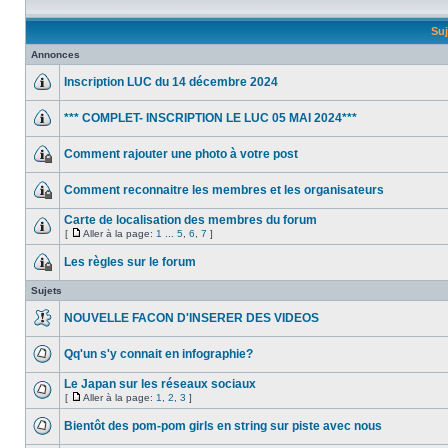
Suj
Annonces
Inscription LUC du 14 décembre 2024
*** COMPLET- INSCRIPTION LE LUC 05 MAI 2024***
Comment rajouter une photo à votre post
Comment reconnaitre les membres et les organisateurs
Carte de localisation des membres du forum
[
Aller à la page:
1
...
5
,
6
,
7
]
Les règles sur le forum
Sujets
NOUVELLE FACON D'INSERER DES VIDEOS
Qq'un s'y connait en infographie?
Le Japan sur les réseaux sociaux
[
Aller à la page:
1
,
2
,
3
]
Bientôt des pom-pom girls en string sur piste avec nous