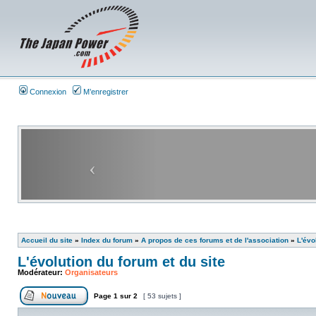
Connexion
M’enregistrer
Accueil du site
»
Index du forum
»
A propos de ces forums et de l'association
»
L'évo
L'évolution du forum et du site
Modérateur:
Organisateurs
Page
1
sur
2
[ 53 sujets ]