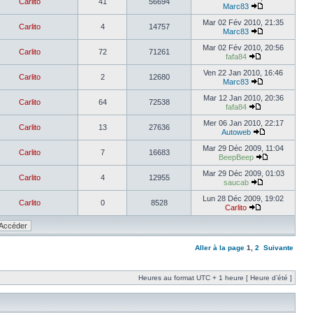
Carlito
41
56694
Marc83
Mar 02 Fév 2010, 21:35
Carlito
4
14757
Marc83
Mar 02 Fév 2010, 20:56
Carlito
72
71261
fafa84
Ven 22 Jan 2010, 16:46
Carlito
2
12680
Marc83
Mar 12 Jan 2010, 20:36
Carlito
64
72538
fafa84
Mer 06 Jan 2010, 22:17
Carlito
13
27636
Autoweb
Mar 29 Déc 2009, 11:04
Carlito
7
16683
BeepBeep
Mar 29 Déc 2009, 01:03
Carlito
4
12955
saucab
Lun 28 Déc 2009, 19:02
Carlito
0
8528
Carlito
Aller à la page
1
,
2
Suivante
Heures au format UTC + 1 heure [ Heure d’été ]