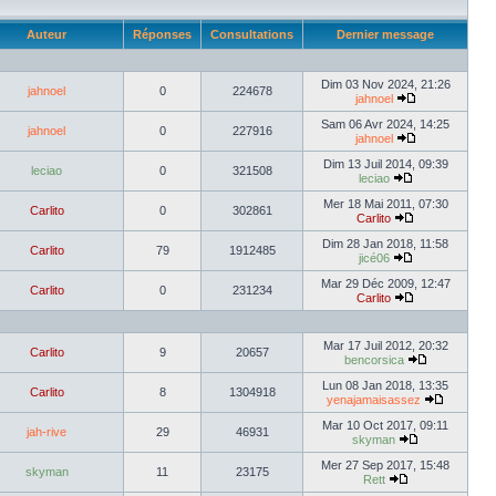
Auteur
Réponses
Consultations
Dernier message
Dim 03 Nov 2024, 21:26
jahnoel
0
224678
jahnoel
Sam 06 Avr 2024, 14:25
jahnoel
0
227916
jahnoel
Dim 13 Juil 2014, 09:39
leciao
0
321508
leciao
Mer 18 Mai 2011, 07:30
Carlito
0
302861
Carlito
Dim 28 Jan 2018, 11:58
Carlito
79
1912485
jicé06
Mar 29 Déc 2009, 12:47
Carlito
0
231234
Carlito
Mar 17 Juil 2012, 20:32
Carlito
9
20657
bencorsica
Lun 08 Jan 2018, 13:35
Carlito
8
1304918
yenajamaisassez
Mar 10 Oct 2017, 09:11
jah-rive
29
46931
skyman
Mer 27 Sep 2017, 15:48
skyman
11
23175
Rett