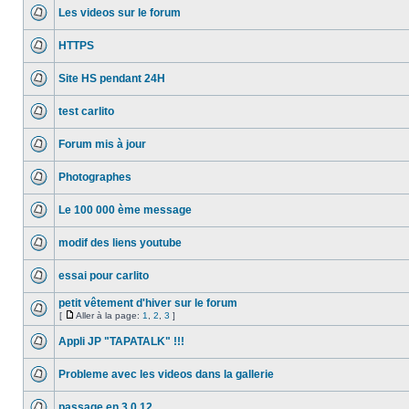
Les videos sur le forum
HTTPS
Site HS pendant 24H
test carlito
Forum mis à jour
Photographes
Le 100 000 ème message
modif des liens youtube
essai pour carlito
petit vêtement d'hiver sur le forum
[
Aller à la page:
1
,
2
,
3
]
Appli JP "TAPATALK" !!!
Probleme avec les videos dans la gallerie
passage en 3.0.12