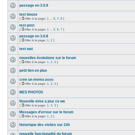
passage en 3.0.9
test bouse
[
Aller à la page:
1
...
6
,
7
,
8
]
test post
[
Aller à la page:
1
...
5
,
6
,
7
]
passage en 3.0.8
[
Aller à la page:
1
,
2
]
test wat
nouvelles évolutions sur le forum
[
Aller à la page:
1
,
2
,
3
]
petit lien en plus
cree un memu asso
[
Aller à la page:
1
,
2
,
3
]
MES PHOTOS
Nouvelle mise a jour ce we
[
Aller à la page:
1
,
2
,
3
]
Messages d'erreur sur le forum
[
Aller à la page:
1
,
2
]
historique des visites sur 24h
nouvelle fonctionalité du forum