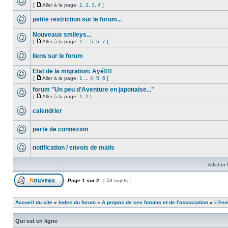
[
Aller à la page:
1
,
2
,
3
,
4
]
petite restriction sur le forum...
Nouveaux smileys...
[
Aller à la page:
1
...
5
,
6
,
7
]
liens sur le forum
Etat de la migration: Ayé!!!!
[
Aller à la page:
1
...
4
,
5
,
6
]
forum "Un peu d'Aventure en japonaise..."
[
Aller à la page:
1
,
2
]
calendrier
perte de connexion
notification / envois de mails
Afficher 
Page
1
sur
2
[ 53 sujets ]
Accueil du site
»
Index du forum
»
A propos de ces forums et de l'association
»
L'évo
Qui est en ligne