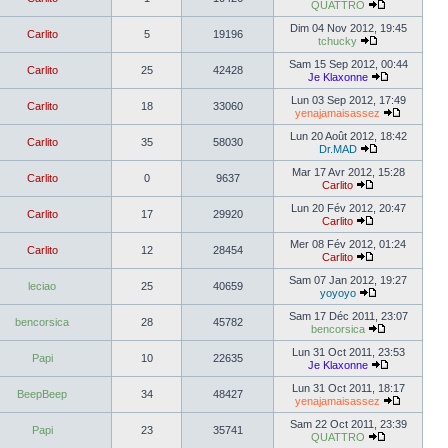
QUATTRO
Dim 04 Nov 2012, 19:45
Carlito
5
19196
tchucky
Sam 15 Sep 2012, 00:44
Carlito
25
42428
Je Klaxonne
Lun 03 Sep 2012, 17:49
Carlito
18
33060
yenajamaisassez
Lun 20 Août 2012, 18:42
Carlito
35
58030
Dr.MAD
Mar 17 Avr 2012, 15:28
Carlito
0
9637
Carlito
Lun 20 Fév 2012, 20:47
Carlito
17
29920
Carlito
Mer 08 Fév 2012, 01:24
Carlito
12
28454
Carlito
Sam 07 Jan 2012, 19:27
leciao
25
40659
yoyoyo
Sam 17 Déc 2011, 23:07
bencorsica
28
45782
bencorsica
Lun 31 Oct 2011, 23:53
Papi
10
22635
Je Klaxonne
Lun 31 Oct 2011, 18:17
BeepBeep
34
48427
yenajamaisassez
Sam 22 Oct 2011, 23:39
Papi
23
35741
QUATTRO