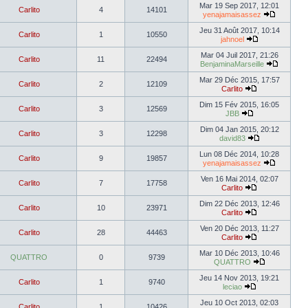
Mar 19 Sep 2017, 12:01
Carlito
4
14101
yenajamaisassez
Jeu 31 Août 2017, 10:14
Carlito
1
10550
jahnoel
Mar 04 Juil 2017, 21:26
Carlito
11
22494
BenjaminaMarseille
Mar 29 Déc 2015, 17:57
Carlito
2
12109
Carlito
Dim 15 Fév 2015, 16:05
Carlito
3
12569
JBB
Dim 04 Jan 2015, 20:12
Carlito
3
12298
david83
Lun 08 Déc 2014, 10:28
Carlito
9
19857
yenajamaisassez
Ven 16 Mai 2014, 02:07
Carlito
7
17758
Carlito
Dim 22 Déc 2013, 12:46
Carlito
10
23971
Carlito
Ven 20 Déc 2013, 11:27
Carlito
28
44463
Carlito
Mar 10 Déc 2013, 10:46
QUATTRO
0
9739
QUATTRO
Jeu 14 Nov 2013, 19:21
Carlito
1
9740
leciao
Jeu 10 Oct 2013, 02:03
Carlito
1
10426