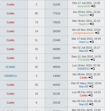
Dim 17 Juil 2011, 13:35
Carlito
2
12235
nanard930
Jeu 28 Avr 2011, 21:02
Carlito
85
77519
Steph13
Mer 06 Avr 2011, 22:13
Carlito
73
73625
Steph13
Ven 26 Nov 2010, 22:01
Carlito
14
28258
yenajamaisassez
Mar 17 Août 2010, 16:44
Carlito
11
23448
Jean-Lo
Ven 02 Juil 2010, 15:17
Carlito
32
46089
Marc83
Sam 12 Juin 2010, 14:25
Carlito
5
16440
TSUNAMI
Lun 19 Avr 2010, 07:49
Dr.MAD
32
49936
DIDIER13
Ven 09 Avr 2010, 22:25
DIDIER13
3
14060
Carlito
Dim 07 Mars 2010, 19:54
Carlito
25
40442
Marc83
Lun 08 Fév 2010, 14:23
Carlito
16
31130
Carlito
Ven 05 Fév 2010, 09:16
Carlito
8
19135
Marc83
Mer 03 Fév 2010, 17:45