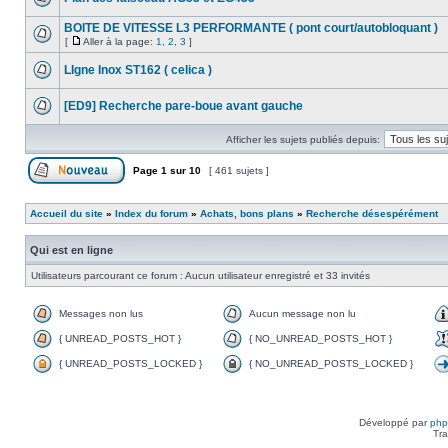
BOITE DE VITESSE L3 PERFORMANTE ( pont court/autobloquant )
[
Aller à la page:
1
,
2
,
3
]
LIgne Inox ST162 ( celica )
[ED9] Recherche pare-boue avant gauche
Afficher les sujets publiés depuis:
Page
1
sur
10
[ 461 sujets ]
Accueil du site
»
Index du forum
»
Achats, bons plans
»
Recherche désespérément
Qui est en ligne
Utilisateurs parcourant ce forum : Aucun utilisateur enregistré et 33 invités
Messages non lus
Aucun message non lu
{ UNREAD_POSTS_HOT }
{ NO_UNREAD_POSTS_HOT }
{ UNREAD_POSTS_LOCKED }
{ NO_UNREAD_POSTS_LOCKED }
Développé par
ph
Tra