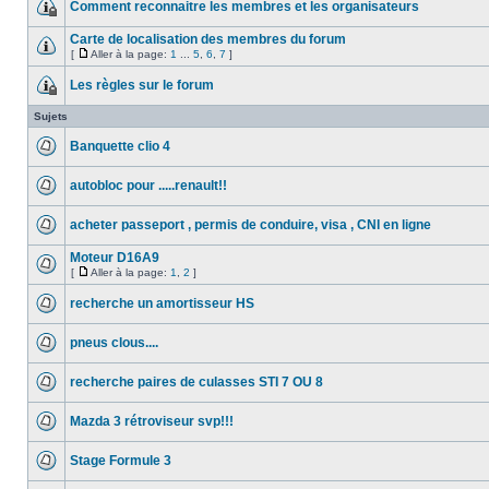
Comment reconnaitre les membres et les organisateurs
Carte de localisation des membres du forum
[
Aller à la page:
1
...
5
,
6
,
7
]
Les règles sur le forum
Sujets
Banquette clio 4
autobloc pour .....renault!!
acheter passeport , permis de conduire, visa , CNI en ligne
Moteur D16A9
[
Aller à la page:
1
,
2
]
recherche un amortisseur HS
pneus clous....
recherche paires de culasses STI 7 OU 8
Mazda 3 rétroviseur svp!!!
Stage Formule 3