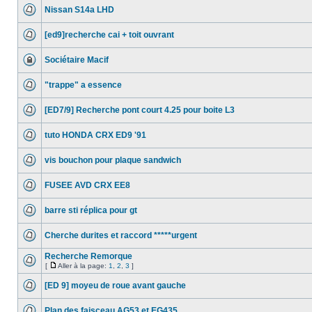
Nissan S14a LHD
[ed9]recherche cai + toit ouvrant
Sociétaire Macif
"trappe" a essence
[ED7/9] Recherche pont court 4.25 pour boite L3
tuto HONDA CRX ED9 '91
vis bouchon pour plaque sandwich
FUSEE AVD CRX EE8
barre sti réplica pour gt
Cherche durites et raccord *****urgent
Recherche Remorque
[
Aller à la page:
1
,
2
,
3
]
[ED 9] moyeu de roue avant gauche
Plan des faisceau AG53 et EG435