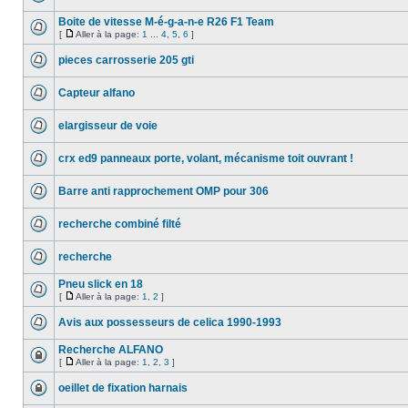
Boite de vitesse M-é-g-a-n-e R26 F1 Team
[
Aller à la page:
1
...
4
,
5
,
6
]
pieces carrosserie 205 gti
Capteur alfano
elargisseur de voie
crx ed9 panneaux porte, volant, mécanisme toit ouvrant !
Barre anti rapprochement OMP pour 306
recherche combiné filté
recherche
Pneu slick en 18
[
Aller à la page:
1
,
2
]
Avis aux possesseurs de celica 1990-1993
Recherche ALFANO
[
Aller à la page:
1
,
2
,
3
]
oeillet de fixation harnais