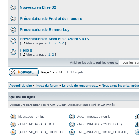
Nouveau en Elise S2
Présentation de Fred et du monstre
Presentation de Bimmerboy
Présentation de Maxi et sa Xsara VDTS
[
Aller à la page:
1
...
4
,
5
,
6
]
Hello !!
[
Aller à la page:
1
,
2
]
Afficher les sujets publiés depuis:
Page
1
sur
31
[ 1517 sujets ]
Accueil du site
»
Index du forum
»
Le club de rencontres...
»
Nouveaux inscrits, prés
Qui est en ligne
Utilisateurs parcourant ce forum : Aucun utilisateur enregistré et 19 invités
Messages non lus
Aucun message non lu
{ UNREAD_POSTS_HOT }
{ NO_UNREAD_POSTS_HOT }
{ UNREAD_POSTS_LOCKED }
{ NO_UNREAD_POSTS_LOCKED }