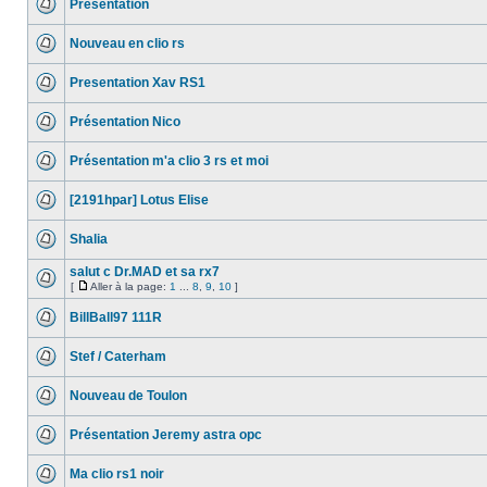
Présentation
Nouveau en clio rs
Presentation Xav RS1
Présentation Nico
Présentation m'a clio 3 rs et moi
[2191hpar] Lotus Elise
Shalia
salut c Dr.MAD et sa rx7
[
Aller à la page:
1
...
8
,
9
,
10
]
BillBall97 111R
Stef / Caterham
Nouveau de Toulon
Présentation Jeremy astra opc
Ma clio rs1 noir