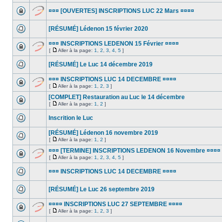
¤¤¤ [OUVERTES] INSCRIPTIONS LUC 22 Mars ¤¤¤¤
[RÉSUMÉ] Lédenon 15 février 2020
¤¤¤ INSCRIPTIONS LEDENON 15 Février ¤¤¤¤
[
Aller à la page:
1
,
2
,
3
,
4
,
5
]
[RÉSUMÉ] Le Luc 14 décembre 2019
¤¤¤ INSCRIPTIONS LUC 14 DECEMBRE ¤¤¤¤
[
Aller à la page:
1
,
2
,
3
]
[COMPLET] Restauration au Luc le 14 décembre
[
Aller à la page:
1
,
2
]
Inscrition le Luc
[RÉSUMÉ] Lédenon 16 novembre 2019
[
Aller à la page:
1
,
2
]
¤¤¤ [TERMINE] INSCRIPTIONS LEDENON 16 Novembre ¤¤¤¤
[
Aller à la page:
1
,
2
,
3
,
4
,
5
]
¤¤¤ INSCRIPTIONS LUC 14 DECEMBRE ¤¤¤¤
[RÉSUMÉ] Le Luc 26 septembre 2019
¤¤¤¤ INSCRIPTIONS LUC 27 SEPTEMBRE ¤¤¤¤
[
Aller à la page:
1
,
2
,
3
]