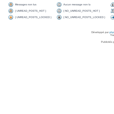
Messages non lus
Aucun message non lu
{ UNREAD_POSTS_HOT }
{ NO_UNREAD_POSTS_HOT }
{ UNREAD_POSTS_LOCKED }
{ NO_UNREAD_POSTS_LOCKED }
Développé par
ph
Tra
Publicités