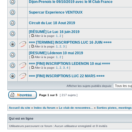
Dijon-Prenois le 09/10/2019 avec le M Club France
Supercar Experience VENTOUX
Circuit du Luc 18 Aout 2019
[RÉSUMÉ] Le Luc 16 juin 2019
[
Aller à la page:
1
,
2
]
¤¤¤ [TERMINE] INSCRIPTIONS LUC 16 JUIN ¤¤¤¤
[
Aller à la page:
1
,
2
,
3
]
[RESUME] Lédenon 10 mai 2019
[
Aller à la page:
1
,
2
]
¤¤¤ [FINI] INSCRIPTIONS LEDENON 10 mai ¤¤¤¤
[
Aller à la page:
1
,
2
,
3
,
4
]
¤¤¤ [FINI] INSCRIPTIONS LUC 22 MARS ¤¤¤¤
Afficher les sujets publiés depuis:
Page
1
sur
5
[ 217 sujets ]
Accueil du site
»
Index du forum
»
Le club de rencontres...
»
Sorties pistes, meetings
Qui est en ligne
Utilisateurs parcourant ce forum : Aucun utilisateur enregistré et 9 invités