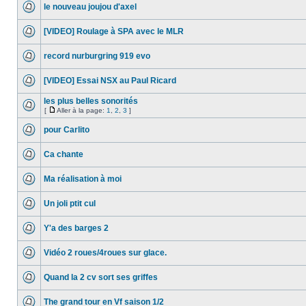
le nouveau joujou d'axel
[VIDEO] Roulage à SPA avec le MLR
record nurburgring 919 evo
[VIDEO] Essai NSX au Paul Ricard
les plus belles sonorités
[
Aller à la page:
1
,
2
,
3
]
pour Carlito
Ca chante
Ma réalisation à moi
Un joli ptit cul
Y'a des barges 2
Vidéo 2 roues/4roues sur glace.
Quand la 2 cv sort ses griffes
The grand tour en Vf saison 1/2