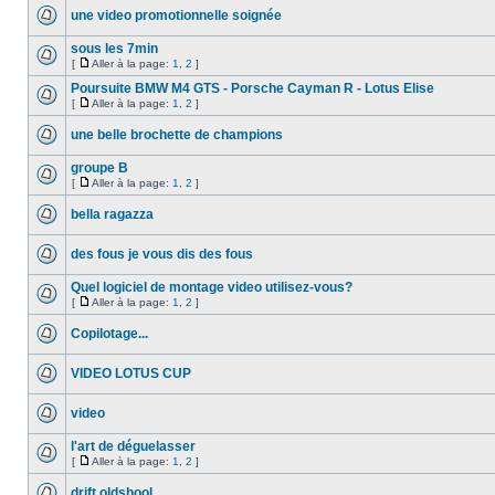
une video promotionnelle soignée
sous les 7min
[
Aller à la page:
1
,
2
]
Poursuite BMW M4 GTS - Porsche Cayman R - Lotus Elise
[
Aller à la page:
1
,
2
]
une belle brochette de champions
groupe B
[
Aller à la page:
1
,
2
]
bella ragazza
des fous je vous dis des fous
Quel logiciel de montage video utilisez-vous?
[
Aller à la page:
1
,
2
]
Copilotage...
VIDEO LOTUS CUP
video
l'art de déguelasser
[
Aller à la page:
1
,
2
]
drift oldshool