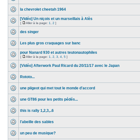
la chevrolet cheetah 1964
[Vidéo] Un niçois et un marseillais à Alès
[
Aller à la page:
1
,
2
]
des singer
Les plus gros craquages sur banc
pour Nanard 930 et autres teutonautophiles
[
Aller à la page:
1
,
2
,
3
,
4
,
5
]
[Vidéo] Afterwork Paul Ricard du 20/11/17 avec le Japan
Rototo...
une piigeot qui met tout le monde d'accord
une GT86 pour les petits pédés...
this is rally 1,2,3,..6
l'abeille des sables
un peu de musique?