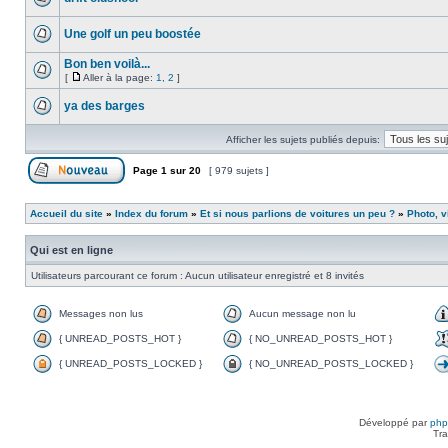
Une golf un peu boostée
Bon ben voilà...
[
Aller à la page:
1
,
2
]
ya des barges
Afficher les sujets publiés depuis:
Page
1
sur
20
[ 979 sujets ]
Accueil du site
»
Index du forum
»
Et si nous parlions de voitures un peu ?
»
Photo, v
Qui est en ligne
Utilisateurs parcourant ce forum : Aucun utilisateur enregistré et 8 invités
Messages non lus
Aucun message non lu
{ UNREAD_POSTS_HOT }
{ NO_UNREAD_POSTS_HOT }
{ UNREAD_POSTS_LOCKED }
{ NO_UNREAD_POSTS_LOCKED }
Développé par
ph
Tra