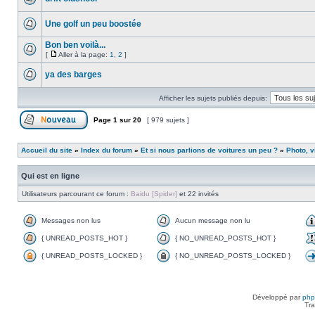
Une golf un peu boostée
Bon ben voilà...
[
Aller à la page:
1
,
2
]
ya des barges
Afficher les sujets publiés depuis:
Page
1
sur
20
[ 979 sujets ]
Accueil du site
»
Index du forum
»
Et si nous parlions de voitures un peu ?
»
Photo, v
Qui est en ligne
Utilisateurs parcourant ce forum :
Baidu [Spider]
et 22 invités
Messages non lus
Aucun message non lu
{ UNREAD_POSTS_HOT }
{ NO_UNREAD_POSTS_HOT }
{ UNREAD_POSTS_LOCKED }
{ NO_UNREAD_POSTS_LOCKED }
Développé par
ph
Tra