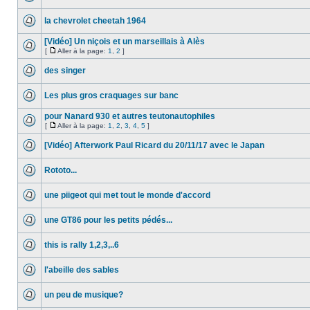
la chevrolet cheetah 1964
[Vidéo] Un niçois et un marseillais à Alès
[
Aller à la page:
1
,
2
]
des singer
Les plus gros craquages sur banc
pour Nanard 930 et autres teutonautophiles
[
Aller à la page:
1
,
2
,
3
,
4
,
5
]
[Vidéo] Afterwork Paul Ricard du 20/11/17 avec le Japan
Rototo...
une piigeot qui met tout le monde d'accord
une GT86 pour les petits pédés...
this is rally 1,2,3,..6
l'abeille des sables
un peu de musique?