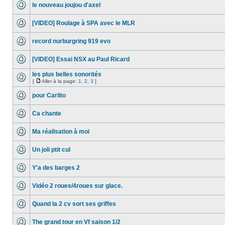
le nouveau joujou d'axel
[VIDEO] Roulage à SPA avec le MLR
record nurburgring 919 evo
[VIDEO] Essai NSX au Paul Ricard
les plus belles sonorités
[
Aller à la page:
1
,
2
,
3
]
pour Carlito
Ca chante
Ma réalisation à moi
Un joli ptit cul
Y'a des barges 2
Vidéo 2 roues/4roues sur glace.
Quand la 2 cv sort ses griffes
The grand tour en Vf saison 1/2