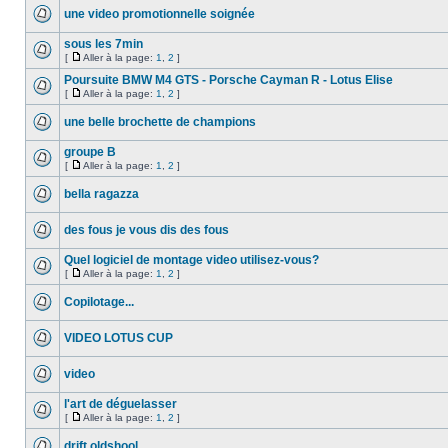
une video promotionnelle soignée
sous les 7min
[
Aller à la page:
1
,
2
]
Poursuite BMW M4 GTS - Porsche Cayman R - Lotus Elise
[
Aller à la page:
1
,
2
]
une belle brochette de champions
groupe B
[
Aller à la page:
1
,
2
]
bella ragazza
des fous je vous dis des fous
Quel logiciel de montage video utilisez-vous?
[
Aller à la page:
1
,
2
]
Copilotage...
VIDEO LOTUS CUP
video
l'art de déguelasser
[
Aller à la page:
1
,
2
]
drift oldshool