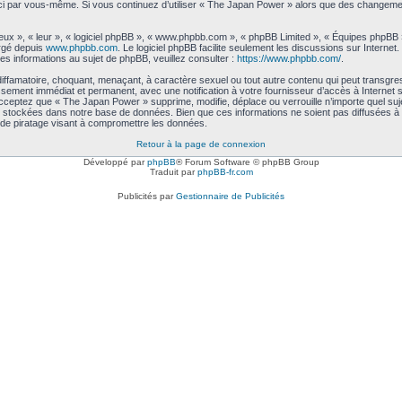
les-ci par vous-même. Si vous continuez d’utiliser « The Japan Power » alors que des changem
ux », « leur », « logiciel phpBB », « www.phpbb.com », « phpBB Limited », « Équipes phpBB ») 
argé depuis
www.phpbb.com
. Le logiciel phpBB facilite seulement les discussions sur Intern
 informations au sujet de phpBB, veuillez consulter :
https://www.phpbb.com/
.
iffamatoire, choquant, menaçant, à caractère sexuel ou tout autre contenu qui peut transgre
issement immédiat et permanent, avec une notification à votre fournisseur d’accès à Interne
cceptez que « The Japan Power » supprime, modifie, déplace ou verrouille n’importe quel su
 stockées dans notre base de données. Bien que ces informations ne soient pas diffusées à 
de piratage visant à compromettre les données.
Retour à la page de connexion
Développé par
phpBB
® Forum Software © phpBB Group
Traduit par
phpBB-fr.com
Publicités par
Gestionnaire de Publicités