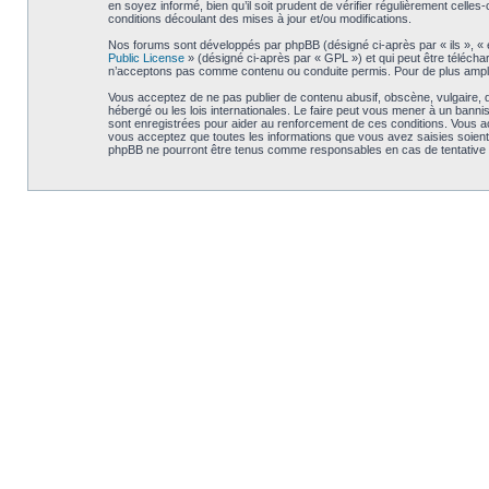
en soyez informé, bien qu’il soit prudent de vérifier régulièrement cel
conditions découlant des mises à jour et/ou modifications.
Nos forums sont développés par phpBB (désigné ci-après par « ils », « e
Public License
» (désigné ci-après par « GPL ») et qui peut être téléch
n’acceptons pas comme contenu ou conduite permis. Pour de plus amples
Vous acceptez de ne pas publier de contenu abusif, obscène, vulgaire, d
hébergé ou les lois internationales. Le faire peut vous mener à un bann
sont enregistrées pour aider au renforcement de ces conditions. Vous a
vous acceptez que toutes les informations que vous avez saisies soient
phpBB ne pourront être tenus comme responsables en cas de tentative 