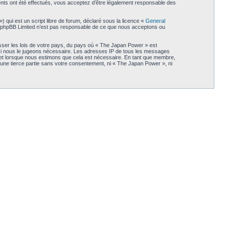
ents ont été effectués, vous acceptez d’être légalement responsable des
qui est un script libre de forum, déclaré sous la licence «
General
et. phpBB Limited n’est pas responsable de ce que nous acceptons ou
sser les lois de votre pays, du pays où « The Japan Power » est
t si nous le jugeons nécessaire. Les adresses IP de tous les messages
jet lorsque nous estimons que cela est nécessaire. En tant que membre,
une tierce partie sans votre consentement, ni « The Japan Power », ni