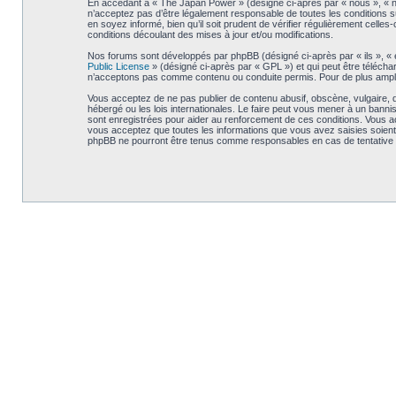
En accédant à « The Japan Power » (désigné ci-après par « nous », « no
n’acceptez pas d’être légalement responsable de toutes les conditions s
en soyez informé, bien qu’il soit prudent de vérifier régulièrement cel
conditions découlant des mises à jour et/ou modifications.
Nos forums sont développés par phpBB (désigné ci-après par « ils », « e
Public License
» (désigné ci-après par « GPL ») et qui peut être téléch
n’acceptons pas comme contenu ou conduite permis. Pour de plus amples
Vous acceptez de ne pas publier de contenu abusif, obscène, vulgaire, d
hébergé ou les lois internationales. Le faire peut vous mener à un bann
sont enregistrées pour aider au renforcement de ces conditions. Vous a
vous acceptez que toutes les informations que vous avez saisies soient
phpBB ne pourront être tenus comme responsables en cas de tentative 