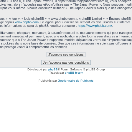
tre », « nos », « The Japan Power », « https://forum.thejapanpower.com »), vous acceptez 
uivantes, alors n’accédez pas et/ou n’utilisez pas « The Japan Power ». Nous pouvons modifi
les-ci par vous-même. Si vous continuez d’utiliser « The Japan Power » alors que des changem
ux », « leur », « logiciel phpBB », « www.phpbb.com », « phpBB Limited », « Équipes phpBB ») 
argé depuis
www.phpbb.com
. Le logiciel phpBB facilite seulement les discussions sur Intern
 informations au sujet de phpBB, veuillez consulter :
https://www.phpbb.com/
.
iffamatoire, choquant, menaçant, à caractère sexuel ou tout autre contenu qui peut transgre
issement immédiat et permanent, avec une notification à votre fournisseur d’accès à Interne
cceptez que « The Japan Power » supprime, modifie, déplace ou verrouille n’importe quel su
 stockées dans notre base de données. Bien que ces informations ne soient pas diffusées à 
de piratage visant à compromettre les données.
Développé par
phpBB
® Forum Software © phpBB Group
Traduit par
phpBB-fr.com
Publicités par
Gestionnaire de Publicités