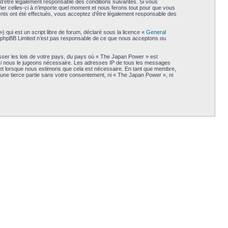
d’être légalement responsable des conditions suivantes. Si vous
er celles-ci à n’importe quel moment et nous ferons tout pour que vous
ents ont été effectués, vous acceptez d’être légalement responsable des
qui est un script libre de forum, déclaré sous la licence «
General
et. phpBB Limited n’est pas responsable de ce que nous acceptons ou
sser les lois de votre pays, du pays où « The Japan Power » est
t si nous le jugeons nécessaire. Les adresses IP de tous les messages
jet lorsque nous estimons que cela est nécessaire. En tant que membre,
une tierce partie sans votre consentement, ni « The Japan Power », ni