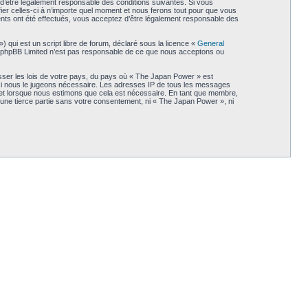
d’être légalement responsable des conditions suivantes. Si vous
er celles-ci à n’importe quel moment et nous ferons tout pour que vous
ents ont été effectués, vous acceptez d’être légalement responsable des
qui est un script libre de forum, déclaré sous la licence «
General
et. phpBB Limited n’est pas responsable de ce que nous acceptons ou
sser les lois de votre pays, du pays où « The Japan Power » est
t si nous le jugeons nécessaire. Les adresses IP de tous les messages
jet lorsque nous estimons que cela est nécessaire. En tant que membre,
une tierce partie sans votre consentement, ni « The Japan Power », ni