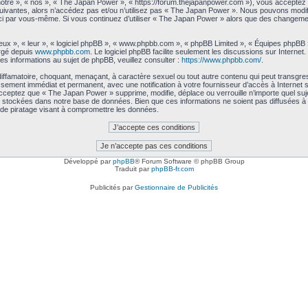
tre », « nos », « The Japan Power », « https://forum.thejapanpower.com »), vous acceptez 
uivantes, alors n’accédez pas et/ou n’utilisez pas « The Japan Power ». Nous pouvons modifi
les-ci par vous-même. Si vous continuez d’utiliser « The Japan Power » alors que des changem
ux », « leur », « logiciel phpBB », « www.phpbb.com », « phpBB Limited », « Équipes phpBB ») 
argé depuis
www.phpbb.com
. Le logiciel phpBB facilite seulement les discussions sur Intern
 informations au sujet de phpBB, veuillez consulter :
https://www.phpbb.com/
.
iffamatoire, choquant, menaçant, à caractère sexuel ou tout autre contenu qui peut transgre
issement immédiat et permanent, avec une notification à votre fournisseur d’accès à Interne
cceptez que « The Japan Power » supprime, modifie, déplace ou verrouille n’importe quel su
 stockées dans notre base de données. Bien que ces informations ne soient pas diffusées à 
de piratage visant à compromettre les données.
Développé par
phpBB
® Forum Software © phpBB Group
Traduit par
phpBB-fr.com
Publicités par
Gestionnaire de Publicités