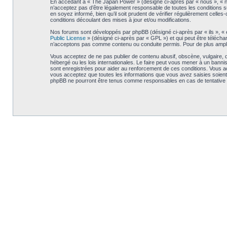
En accédant à « The Japan Power » (désigné ci-après par « nous », « no
n’acceptez pas d’être légalement responsable de toutes les conditions s
en soyez informé, bien qu’il soit prudent de vérifier régulièrement cel
conditions découlant des mises à jour et/ou modifications.
Nos forums sont développés par phpBB (désigné ci-après par « ils », « e
Public License
» (désigné ci-après par « GPL ») et qui peut être téléch
n’acceptons pas comme contenu ou conduite permis. Pour de plus amples
Vous acceptez de ne pas publier de contenu abusif, obscène, vulgaire, d
hébergé ou les lois internationales. Le faire peut vous mener à un bann
sont enregistrées pour aider au renforcement de ces conditions. Vous a
vous acceptez que toutes les informations que vous avez saisies soient
phpBB ne pourront être tenus comme responsables en cas de tentative 