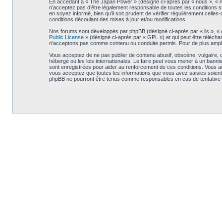
En accédant à « The Japan Power » (désigné ci-après par « nous », « no
n’acceptez pas d’être légalement responsable de toutes les conditions s
en soyez informé, bien qu’il soit prudent de vérifier régulièrement cel
conditions découlant des mises à jour et/ou modifications.
Nos forums sont développés par phpBB (désigné ci-après par « ils », « e
Public License
» (désigné ci-après par « GPL ») et qui peut être téléch
n’acceptons pas comme contenu ou conduite permis. Pour de plus amples
Vous acceptez de ne pas publier de contenu abusif, obscène, vulgaire, d
hébergé ou les lois internationales. Le faire peut vous mener à un bann
sont enregistrées pour aider au renforcement de ces conditions. Vous a
vous acceptez que toutes les informations que vous avez saisies soient
phpBB ne pourront être tenus comme responsables en cas de tentative 