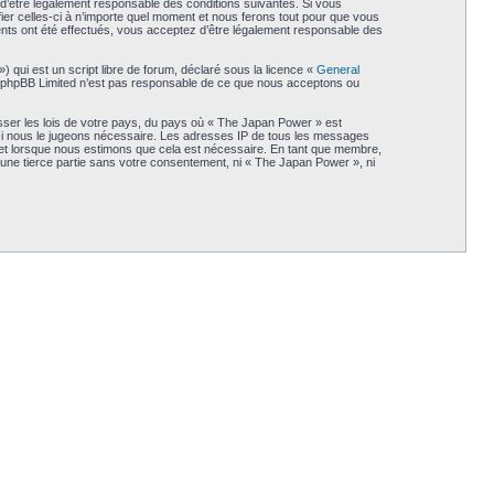
d’être légalement responsable des conditions suivantes. Si vous
er celles-ci à n’importe quel moment et nous ferons tout pour que vous
ents ont été effectués, vous acceptez d’être légalement responsable des
qui est un script libre de forum, déclaré sous la licence «
General
et. phpBB Limited n’est pas responsable de ce que nous acceptons ou
sser les lois de votre pays, du pays où « The Japan Power » est
t si nous le jugeons nécessaire. Les adresses IP de tous les messages
jet lorsque nous estimons que cela est nécessaire. En tant que membre,
une tierce partie sans votre consentement, ni « The Japan Power », ni