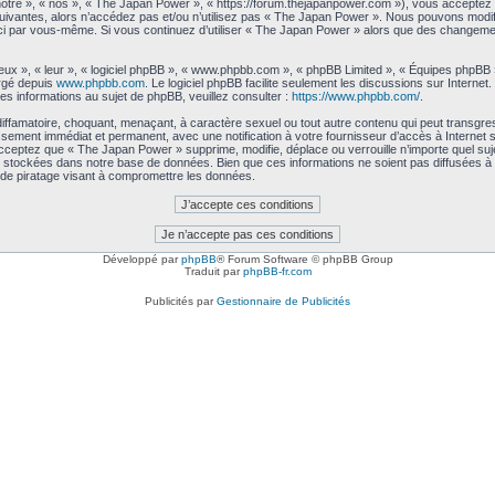
tre », « nos », « The Japan Power », « https://forum.thejapanpower.com »), vous acceptez 
uivantes, alors n’accédez pas et/ou n’utilisez pas « The Japan Power ». Nous pouvons modifi
les-ci par vous-même. Si vous continuez d’utiliser « The Japan Power » alors que des changem
ux », « leur », « logiciel phpBB », « www.phpbb.com », « phpBB Limited », « Équipes phpBB ») 
argé depuis
www.phpbb.com
. Le logiciel phpBB facilite seulement les discussions sur Intern
 informations au sujet de phpBB, veuillez consulter :
https://www.phpbb.com/
.
iffamatoire, choquant, menaçant, à caractère sexuel ou tout autre contenu qui peut transgre
issement immédiat et permanent, avec une notification à votre fournisseur d’accès à Interne
cceptez que « The Japan Power » supprime, modifie, déplace ou verrouille n’importe quel su
 stockées dans notre base de données. Bien que ces informations ne soient pas diffusées à 
de piratage visant à compromettre les données.
Développé par
phpBB
® Forum Software © phpBB Group
Traduit par
phpBB-fr.com
Publicités par
Gestionnaire de Publicités