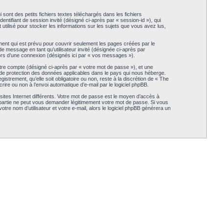
ont des petits fichiers textes téléchargés dans les fichiers
dentifiant de session invité (désigné ci-après par « session-id »), qui
tilisé pour stocker les informations sur les sujets que vous avez lus,
ent qui est prévu pour couvrir seulement les pages créées par le
de message en tant qu’utilisateur invité (désignée ci-après par
ors d’une connexion (désignés ici par « vos messages »).
otre compte (désigné ci-après par « votre mot de passe »), et une
 de protection des données applicables dans le pays qui nous héberge.
trement, qu’elle soit obligatoire ou non, reste à la discrétion de « The
re ou non à l’envoi automatique d’e-mail par le logiciel phpBB.
ites Internet différents. Votre mot de passe est le moyen d’accès à
artie ne peut vous demander légitimement votre mot de passe. Si vous
re nom d’utilisateur et votre e-mail, alors le logiciel phpBB générera un