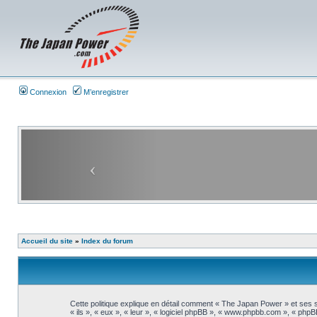
Connexion
M’enregistrer
Accueil du site
»
Index du forum
Cette politique explique en détail comment « The Japan Power » et ses s
« ils », « eux », « leur », « logiciel phpBB », « www.phpbb.com », « phpBB