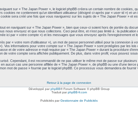
iguant sur « The Japan Power », le logiciel phpBB créera un certain nombre de cookies, qui s
cookies ne contiennent qu’un identifiant utilisateur (désigné ci-après par « user-id ») et un i
cookie sera créé une fois que vous naviguerez sur les sujets de « The Japan Power » et est u
out en naviguant sur « The Japan Power », bien que ceux-ci soient hors de portée du docum
s nous envoyez et que nous collectons. Ceci peut être, et n’est pas limité à : la publication 
née ici par « votre compte ») et les messages que vous envoyez après l’enregistrement et l
ès par « votre nom d’utilisateur »), un mot de passe personnel utilisé pour la connexion à v
 »). Vos informations pour votre compte sur « The Japan Power » sont protégées par les lois
passe et de votre adresse e-mail requise par « The Japan Power » durant la procédure d’enregis
 de votre compte sera affichée publiquement. De plus, dans votre profil, vous pouvez souscri
écurisé. Cependant, il est recommandé de ne pas utiliser le même mot de passe sur plusieurs s
en aucun cas une personne affiliée de « The Japan Power », de phpBB ou une d’une tierce p
é mon mot de passe » fournie par le logiciel phpBB. Ce processus vous demandera de fournir vot
Retour à la page de connexion
Développé par
phpBB
® Forum Software © phpBB Group
Traduit par
phpBB-fr.com
Publicités par
Gestionnaire de Publicités