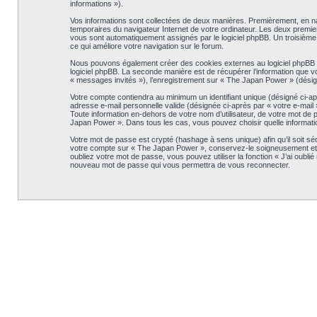
informations »).
Vos informations sont collectées de deux manières. Premièrement, en nav
temporaires du navigateur Internet de votre ordinateur. Les deux premiers 
vous sont automatiquement assignés par le logiciel phpBB. Un troisième 
ce qui améliore votre navigation sur le forum.
Nous pouvons également créer des cookies externes au logiciel phpBB t
logiciel phpBB. La seconde manière est de récupérer l’information que vou
« messages invités »), l’enregistrement sur « The Japan Power » (désig
Votre compte contiendra au minimum un identifiant unique (désigné ci-apr
adresse e-mail personnelle valide (désignée ci-après par « votre e-mail
Toute information en-dehors de votre nom d’utilisateur, de votre mot de 
Japan Power ». Dans tous les cas, vous pouvez choisir quelle information
Votre mot de passe est crypté (hashage à sens unique) afin qu’il soit s
votre compte sur « The Japan Power », conservez-le soigneusement et 
oubliez votre mot de passe, vous pouvez utiliser la fonction « J’ai oubli
nouveau mot de passe qui vous permettra de vous reconnecter.