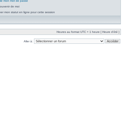
blié mon mot de passe
ouvenir de moi
er mon statut en ligne pour cette session
Heures au format UTC + 1 heure [ Heure d’été ]
Aller à: