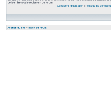
de bien lire tout le règlement du forum.
Conditions d’utilisation
|
Politique de confidenti
Accueil du site
»
Index du forum