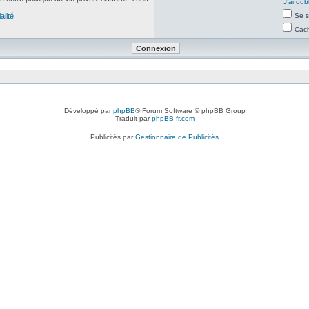
J’ai ou
alité
Se s
Cach
Développé par
phpBB
® Forum Software © phpBB Group
Traduit par
phpBB-fr.com
Publicités par
Gestionnaire de Publicités