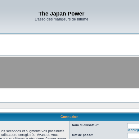
The Japan Power
L'asso des mangeurs de bitume
Connexion
Nom d’utilisateur:
M’enregi
ues secondes et augmente vos possibilités.
utilisateurs enregistrés. Avant de vous
Mot de passe:
de notre politique de vie privée. Assurez-vous