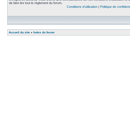
de bien lire tout le règlement du forum.
Conditions d’utilisation
|
Politique de confidenti
Accueil du site
»
Index du forum