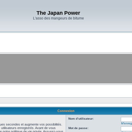
The Japan Power
L'asso des mangeurs de bitume
Connexion
Nom d’utilisateur:
M’enregi
ues secondes et augmente vos possibilités.
utilisateurs enregistrés. Avant de vous
Mot de passe:
de notre politique de vie privée. Assurez-vous