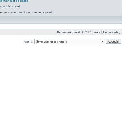
blié mon mot de passe
ouvenir de moi
er mon statut en ligne pour cette session
Heures au format UTC + 1 heure [ Heure d’été ]
Aller à: