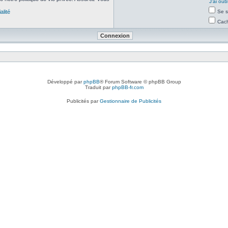
J’ai ou
alité
Se s
Cach
Développé par
phpBB
® Forum Software © phpBB Group
Traduit par
phpBB-fr.com
Publicités par
Gestionnaire de Publicités