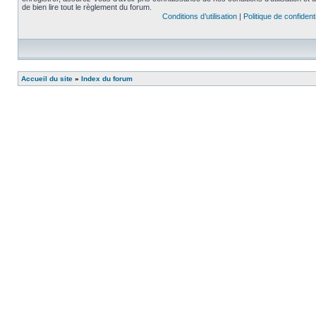
de bien lire tout le règlement du forum.
Conditions d’utilisation
|
Politique de confidenti
Accueil du site
»
Index du forum