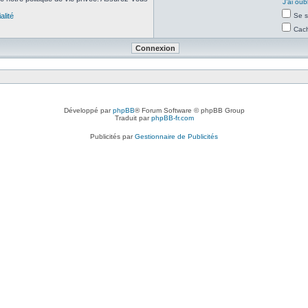
J’ai ou
alité
Se s
Cach
Développé par
phpBB
® Forum Software © phpBB Group
Traduit par
phpBB-fr.com
Publicités par
Gestionnaire de Publicités