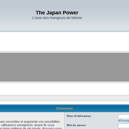
The Japan Power
L'asso des mangeurs de bitume
Connexion
Nom d’utilisateur:
M’enregi
ues secondes et augmente vos possibilités.
utilisateurs enregistrés. Avant de vous
Mot de passe:
de notre politique de vie privée. Assurez-vous