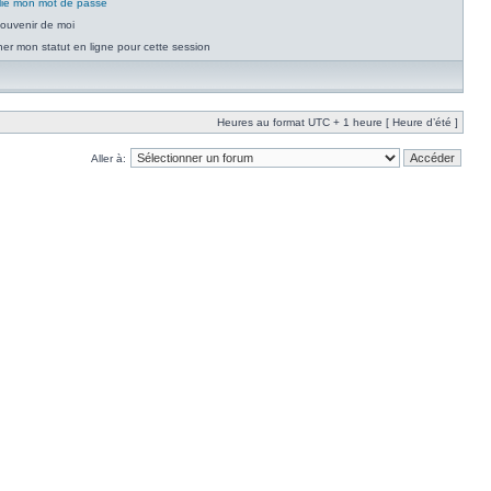
blié mon mot de passe
ouvenir de moi
er mon statut en ligne pour cette session
Heures au format UTC + 1 heure [ Heure d’été ]
Aller à: