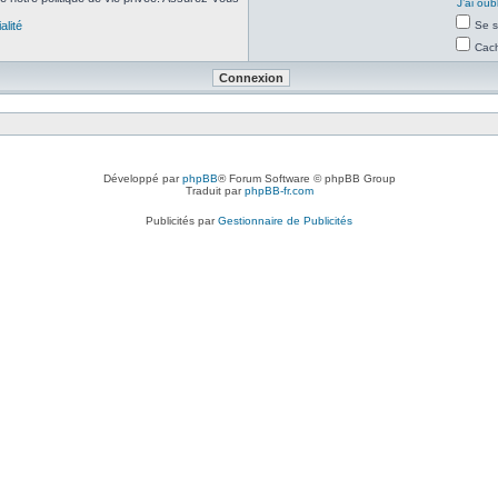
J’ai ou
alité
Se s
Cach
Développé par
phpBB
® Forum Software © phpBB Group
Traduit par
phpBB-fr.com
Publicités par
Gestionnaire de Publicités