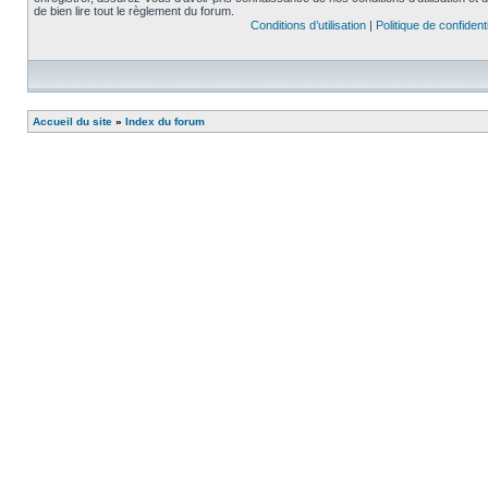
de bien lire tout le règlement du forum.
Conditions d’utilisation
|
Politique de confidenti
Accueil du site
»
Index du forum