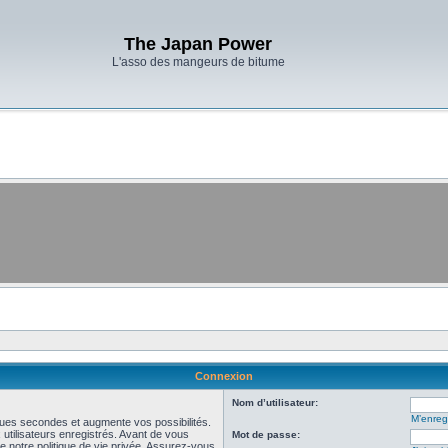
The Japan Power
L'asso des mangeurs de bitume
Connexion
Nom d’utilisateur:
M’enregi
ues secondes et augmente vos possibilités.
utilisateurs enregistrés. Avant de vous
Mot de passe:
de notre politique de vie privée. Assurez-vous