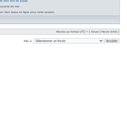
blié mon mot de passe
ouvenir de moi
er mon statut en ligne pour cette session
Heures au format UTC + 1 heure [ Heure d’été ]
Aller à: