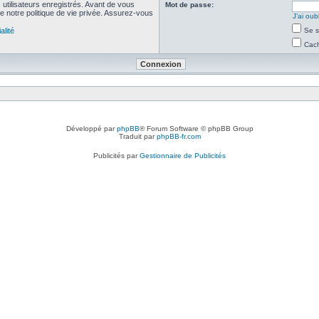
utilisateurs enregistrés. Avant de vous
Mot de passe:
de notre politique de vie privée. Assurez-vous
J’ai ou
alité
Se s
Cach
Développé par
phpBB
® Forum Software © phpBB Group
Traduit par
phpBB-fr.com
Publicités par
Gestionnaire de Publicités