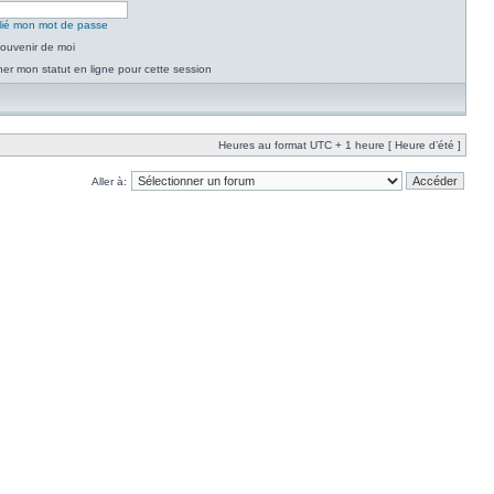
blié mon mot de passe
ouvenir de moi
er mon statut en ligne pour cette session
Heures au format UTC + 1 heure [ Heure d’été ]
Aller à: