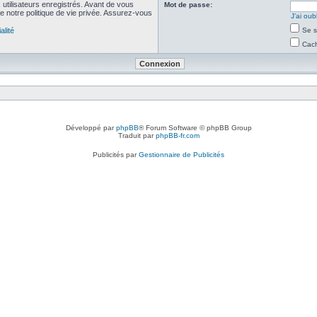
utilisateurs enregistrés. Avant de vous
Mot de passe:
de notre politique de vie privée. Assurez-vous
J’ai ou
alité
Se s
Cach
Développé par
phpBB
® Forum Software © phpBB Group
Traduit par
phpBB-fr.com
Publicités par
Gestionnaire de Publicités