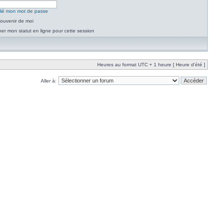
blié mon mot de passe
ouvenir de moi
er mon statut en ligne pour cette session
Heures au format UTC + 1 heure [ Heure d’été ]
Aller à: