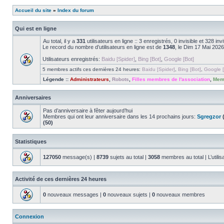
Accueil du site
»
Index du forum
Qui est en ligne
Au total, il y a
331
utilisateurs en ligne :: 3 enregistrés, 0 invisible et 328 i
Le record du nombre d’utilisateurs en ligne est de
1348
, le Dim 17 Mai 2026
Utilisateurs enregistrés:
Baidu [Spider]
,
Bing [Bot]
,
Google [Bot]
5 membres actifs ces dernières 24 heures:
Baidu [Spider]
,
Bing [Bot]
,
Google [
Légende ::
Administrateurs
,
Robots
,
Filles membres de l'association
,
Memb
Anniversaires
Pas d’anniversaire à fêter aujourd’hui
Membres qui ont leur anniversaire dans les 14 prochains jours:
Sgregzor
(
(50)
Statistiques
127050
message(s) |
8739
sujets au total |
3058
membres au total | L’utilis
Activité de ces dernières 24 heures
0
nouveaux messages |
0
nouveaux sujets |
0
nouveaux membres
Connexion