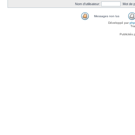
Nom d’utilisateur:
Mot de 
Messages non lus
Développé par
ph
Tra
Publicités