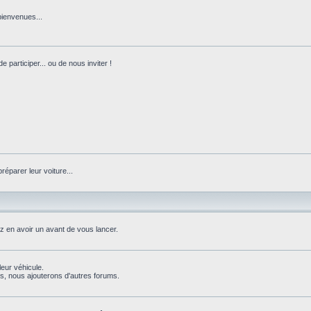
bienvenues...
 participer... ou de nous inviter !
réparer leur voiture...
ez en avoir un avant de vous lancer.
leur véhicule.
, nous ajouterons d'autres forums.