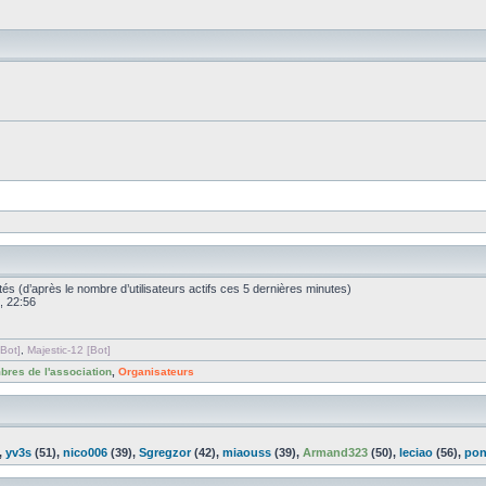
nvités (d’après le nombre d’utilisateurs actifs ces 5 dernières minutes)
, 22:56
Bot]
,
Majestic-12 [Bot]
res de l'association
,
Organisateurs
,
yv3s
(51),
nico006
(39),
Sgregzor
(42),
miaouss
(39),
Armand323
(50),
leciao
(56),
pon