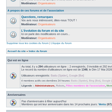
Modérateur:
Organisateurs
A propos de ces forums et de l'association
Questions, remarques
Vos avis nous intéressent, dites-nous TOUT !
Modérateur:
Organisateurs
L'évolution du forum et du site
Ici on parle des modifications en cours...
Modérateur:
Organisateurs
Supprimer tous les cookies du forum
|
L’équipe du forum
Accueil du site
»
Index du forum
Qui est en ligne
Au total, il y a
294
utilisateurs en ligne :: 2 enregistrés, 0 invisible et 292 i
Le record du nombre d’utilisateurs en ligne est de
1348
, le Dim 17 Mai 2026
Utilisateurs enregistrés:
Baidu [Spider]
,
Google [Bot]
4 membres actifs ces dernières 24 heures:
Baidu [Spider]
,
Bing [Bot]
,
Google [
Légende ::
Administrateurs
,
Robots
,
Filles membres de l'association
,
Memb
Anniversaires
Pas d’anniversaire à fêter aujourd’hui
Membres qui ont leur anniversaire dans les 14 prochains jours:
Ventu
(67)