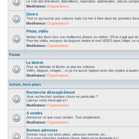
Le coin des bricoleurs, bidouilleurs, réparation, optimisation : pièces compét
Modérateur:
Organisateurs
Divers
Tout ce qui touche aux voitures mais n'a rien à faire dans les premiers forum
Modérateur:
Organisateurs
Photo, vidéo
Mettez des liens vers vos meilleures photos ou vidéos. S'il ne s'agit que de
Pour les vidéo, essayez de toujours mettre le mot VIDEO dans l'objet, ce se
Modérateur:
Organisateurs
Forum
Le bistrot
Pour se défouler et lâcher un peu les voitures.
Vidés, blagues, images... si ça n'a aucun rapport avec des engins à quatre ro
Modérateur:
Organisateurs
Achats, bons plans
Recherche désespérément
Vous recherchez quelque chose en particulier ?
Laissez votre message ici !
Modérateur:
Organisateurs
A vendre
Annoncez ce que vous vendez. Tout simplement...
Modérateur:
Organisateurs
Bonnes adresses
Donnez nous vos bons plans, adresses internet, etc...
Et si vous cherchez quelque chose, faites-en la demande ici !