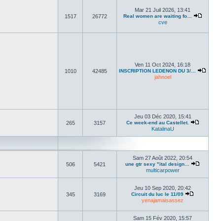
Mar 21 Juil 2026, 13:41
1517
26772
Real women are waiting fo…
cve
Ven 11 Oct 2024, 16:18
1010
42485
INSCRIPTION LEDENON DU 3/…
jahnoel
Jeu 03 Déc 2020, 15:41
265
3157
Ce week-end au Castellet.
KatalinaU
Sam 27 Août 2022, 20:54
506
5421
une gtr sexy "ital design…
multicarpower
Jeu 10 Sep 2020, 20:42
345
3169
Circuit du luc le 11/09
yenajamaisassez
Sam 15 Fév 2020, 15:57