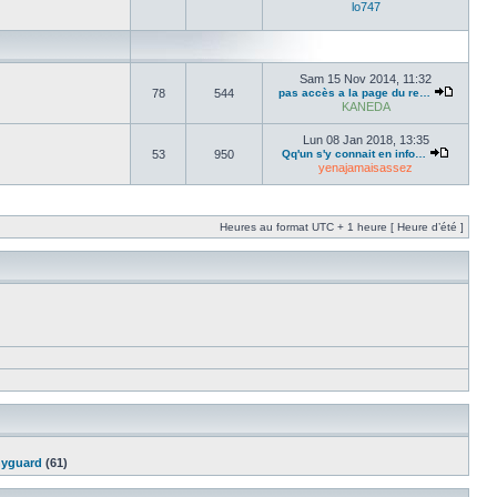
lo747
Sam 15 Nov 2014, 11:32
78
544
pas accès a la page du re…
KANEDA
Lun 08 Jan 2018, 13:35
53
950
Qq'un s'y connait en info…
yenajamaisassez
Heures au format UTC + 1 heure [ Heure d’été ]
yguard
(61)