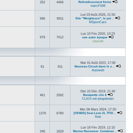
252
4466
Refroidissement freins
marcF048
Lun 03 Août 2026, 21:50
996
8911
Site "Weightcars", le poi…
MSportCars
Lun 10 Fév 2020, 10:23
979
7012
une autre époque
saucab
Mar 01 Août 2023, 17:06
81
911
Nouveau Circuit dans le s…
Autoweb
Dim 15 Déc 2019, 21:40
461
2582
Banquette clio 4
CLIO4 sté-jetapdedan
Mer 06 Mars 2024, 17:20
1376
6780
[VENDS] Seat Leon 2L TFSI…
Rett
Lun 18 Fév 2019, 12:10
345
1829
Marina Racewear: Combinai…