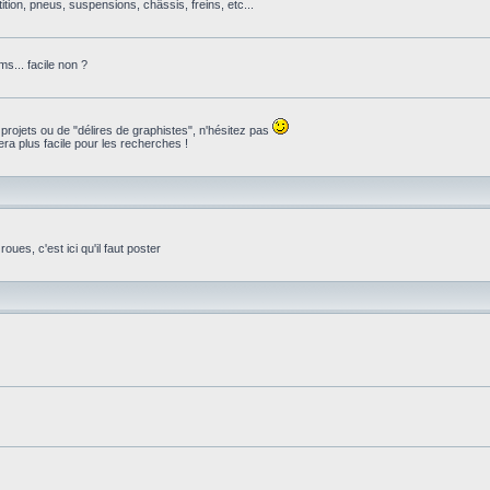
ition, pneus, suspensions, châssis, freins, etc...
s... facile non ?
 projets ou de "délires de graphistes", n'hésitez pas
ra plus facile pour les recherches !
ues, c'est ici qu'il faut poster