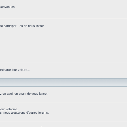
bienvenues...
 participer... ou de nous inviter !
réparer leur voiture...
ez en avoir un avant de vous lancer.
leur véhicule.
, nous ajouterons d'autres forums.