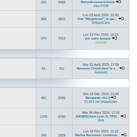
252
4466
Refroidissement freins
marcF048
Lun 03 Août 2026, 21:50
996
8911
Site "Weightcars", le poi…
MSportCars
Lun 10 Fév 2020, 10:23
979
7012
une autre époque
saucab
Mar 01 Août 2023, 17:06
81
911
Nouveau Circuit dans le s…
Autoweb
Dim 15 Déc 2019, 21:40
461
2582
Banquette clio 4
CLIO4 sté-jetapdedan
Mer 06 Mars 2024, 17:20
1376
6780
[VENDS] Seat Leon 2L TFSI…
Rett
Lun 18 Fév 2019, 12:10
345
1829
Marina Racewear: Combinai…