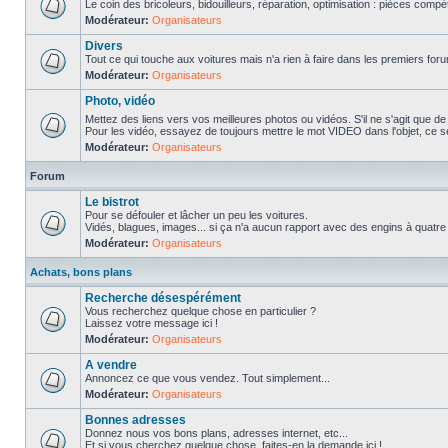
Le coin des bricoleurs, bidouilleurs, réparation, optimisation : pièces compét
Modérateur:
Organisateurs
Divers
Tout ce qui touche aux voitures mais n'a rien à faire dans les premiers forum
Modérateur:
Organisateurs
Photo, vidéo
Mettez des liens vers vos meilleures photos ou vidéos. S'il ne s'agit que de
Pour les vidéo, essayez de toujours mettre le mot VIDEO dans l'objet, ce se
Modérateur:
Organisateurs
Forum
Le bistrot
Pour se défouler et lâcher un peu les voitures.
Vidés, blagues, images... si ça n'a aucun rapport avec des engins à quatre ro
Modérateur:
Organisateurs
Achats, bons plans
Recherche désespérément
Vous recherchez quelque chose en particulier ?
Laissez votre message ici !
Modérateur:
Organisateurs
A vendre
Annoncez ce que vous vendez. Tout simplement...
Modérateur:
Organisateurs
Bonnes adresses
Donnez nous vos bons plans, adresses internet, etc...
Et si vous cherchez quelque chose, faites-en la demande ici !