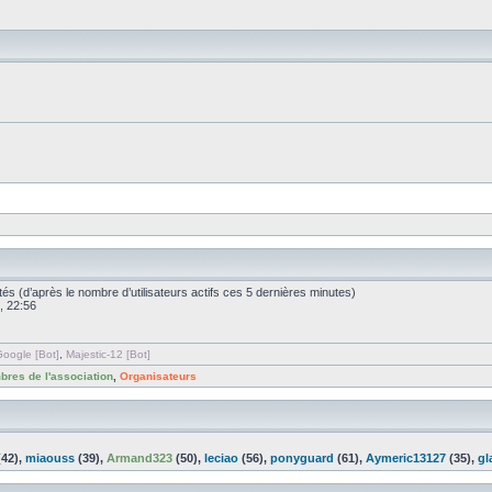
nvités (d’après le nombre d’utilisateurs actifs ces 5 dernières minutes)
, 22:56
oogle [Bot]
,
Majestic-12 [Bot]
res de l'association
,
Organisateurs
42),
miaouss
(39),
Armand323
(50),
leciao
(56),
ponyguard
(61),
Aymeric13127
(35),
gl