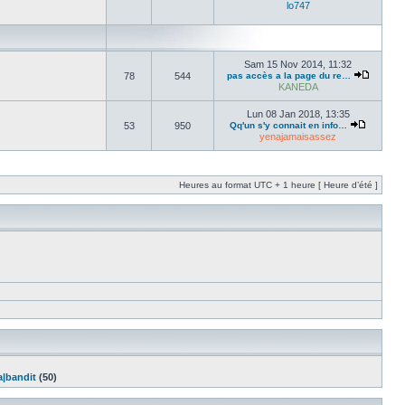
lo747
Sam 15 Nov 2014, 11:32
78
544
pas accès a la page du re…
KANEDA
Lun 08 Jan 2018, 13:35
53
950
Qq'un s'y connait en info…
yenajamaisassez
Heures au format UTC + 1 heure [ Heure d’été ]
a|bandit
(50)