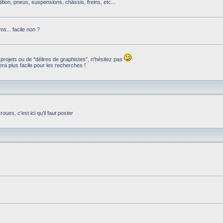
ition, pneus, suspensions, châssis, freins, etc...
s... facile non ?
 projets ou de "délires de graphistes", n'hésitez pas
ra plus facile pour les recherches !
ues, c'est ici qu'il faut poster