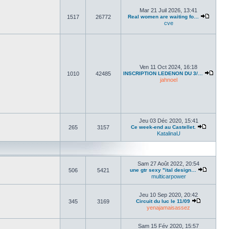
Mar 21 Juil 2026, 13:41
1517
26772
Real women are waiting fo…
cve
Ven 11 Oct 2024, 16:18
1010
42485
INSCRIPTION LEDENON DU 3/…
jahnoel
Jeu 03 Déc 2020, 15:41
265
3157
Ce week-end au Castellet.
KatalinaU
Sam 27 Août 2022, 20:54
506
5421
une gtr sexy "ital design…
multicarpower
Jeu 10 Sep 2020, 20:42
345
3169
Circuit du luc le 11/09
yenajamaisassez
Sam 15 Fév 2020, 15:57