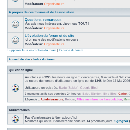
Modérateur:
Organisateurs
A propos de ces forums et de l'association
Questions, remarques
Vos avis nous intéressent, dites-nous TOUT !
Modérateur:
Organisateurs
L'évolution du forum et du site
Ici on parle des modifications en cours...
Modérateur:
Organisateurs
Supprimer tous les cookies du forum
|
L’équipe du forum
Accueil du site
»
Index du forum
Qui est en ligne
Au total, il y a
322
utilisateurs en ligne :: 2 enregistrés, 0 invisible et 320 i
Le record du nombre d’utilisateurs en ligne est de
1348
, le Dim 17 Mai 2026
Utilisateurs enregistrés:
Baidu [Spider]
,
Google [Bot]
5 membres actifs ces dernières 24 heures:
Baidu [Spider]
,
Bing [Bot]
,
Carlito
,
G
Légende ::
Administrateurs
,
Robots
,
Filles membres de l'association
,
Memb
Anniversaires
Pas d’anniversaire à fêter aujourd’hui
Membres qui ont leur anniversaire dans les 14 prochains jours:
Sgregzor
(