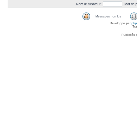
Nom d’utilisateur:
Mot de 
Messages non lus
Développé par
ph
Tra
Publicités