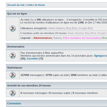
Accueil du site
»
Index du forum
Qui est en ligne
Au total, il y a
346
utilisateurs en ligne :: 3 enregistrés, 0 invisible et 343 i
Le record du nombre d’utilisateurs en ligne est de
1348
, le Dim 17 Mai 2026
Utilisateurs enregistrés:
Baidu [Spider]
,
Bing [Bot]
,
Google [Bot]
4 membres actifs ces dernières 24 heures:
Baidu [Spider]
,
Bing [Bot]
,
Google [
Légende ::
Administrateurs
,
Robots
,
Filles membres de l'association
,
Memb
Anniversaires
Pas d’anniversaire à fêter aujourd’hui
Membres qui ont leur anniversaire dans les 14 prochains jours:
Sgregzor
(
(50),
Cocottin
(73)
Statistiques
127050
message(s) |
8739
sujets au total |
3058
membres au total | L’utilis
Activité de ces dernières 24 heures
0
nouveaux messages |
0
nouveaux sujets |
0
nouveaux membres
Connexion