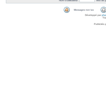
Nom d’utilisateur:
Mot de 
Messages non lus
Développé par
ph
Tra
Publicités