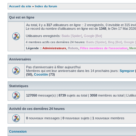
Accueil du site
»
Index du forum
Qui est en ligne
Au total, il y a
317
utilisateurs en ligne :: 2 enregistrés, 0 invisible et 315 i
Le record du nombre d’utilisateurs en ligne est de
1348
, le Dim 17 Mai 2026
Utilisateurs enregistrés:
Baidu [Spider]
,
Google [Bot]
4 membres actifs ces dernières 24 heures:
Baidu [Spider]
,
Bing [Bot]
,
Google [
Légende ::
Administrateurs
,
Robots
,
Filles membres de l'association
,
Memb
Anniversaires
Pas d’anniversaire à fêter aujourd’hui
Membres qui ont leur anniversaire dans les 14 prochains jours:
Sgregzor
(
(50),
Cocottin
(73)
Statistiques
127050
message(s) |
8739
sujets au total |
3058
membres au total | L’utilis
Activité de ces dernières 24 heures
0
nouveaux messages |
0
nouveaux sujets |
1
nouveaux membres
Connexion