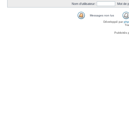
Nom d’utilisateur:
Mot de 
Messages non lus
Développé par
ph
Tra
Publicités