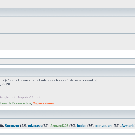
nvités (d’après le nombre d’utilisateurs actifs ces 5 dernières minutes)
, 22:56
oogle [Bot]
,
Majestic-12 [Bot]
res de l'association
,
Organisateurs
9),
Sgregzor
(42),
miaouss
(39),
Armand323
(50),
leciao
(56),
ponyguard
(61),
Aymeric