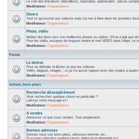
Le coin des bricoleurs, bidouilleurs, réparation, optimisation : pièces compét
Modérateur:
Organisateurs
Divers
Tout ce qui touche aux voitures mais n'a rien à faire dans les premiers forum
Modérateur:
Organisateurs
Photo, vidéo
Mettez des liens vers vos meilleures photos ou vidéos. S'il ne s'agit que de
Pour les vidéo, essayez de toujours mettre le mot VIDEO dans l'objet, ce se
Modérateur:
Organisateurs
Forum
Le bistrot
Pour se défouler et lâcher un peu les voitures.
Vidés, blagues, images... si ça n'a aucun rapport avec des engins à quatre ro
Modérateur:
Organisateurs
Achats, bons plans
Recherche désespérément
Vous recherchez quelque chose en particulier ?
Laissez votre message ici !
Modérateur:
Organisateurs
A vendre
Annoncez ce que vous vendez. Tout simplement...
Modérateur:
Organisateurs
Bonnes adresses
Donnez nous vos bons plans, adresses internet, etc...
Et si vous cherchez quelque chose, faites-en la demande ici !