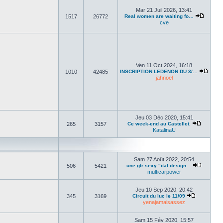
Mar 21 Juil 2026, 13:41
1517
26772
Real women are waiting fo…
cve
Ven 11 Oct 2024, 16:18
1010
42485
INSCRIPTION LEDENON DU 3/…
jahnoel
Jeu 03 Déc 2020, 15:41
265
3157
Ce week-end au Castellet.
KatalinaU
Sam 27 Août 2022, 20:54
506
5421
une gtr sexy "ital design…
multicarpower
Jeu 10 Sep 2020, 20:42
345
3169
Circuit du luc le 11/09
yenajamaisassez
Sam 15 Fév 2020, 15:57