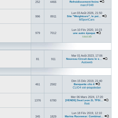
252
4466
Refroidissement freins
marcF048
Lun 03 Août 2026, 21:50
996
8911
Site "Weightcars", le poi…
MSportCars
Lun 10 Fév 2020, 10:23
979
7012
une autre époque
saucab
Mar 01 Août 2023, 17:06
81
911
Nouveau Circuit dans le s…
Autoweb
Dim 15 Déc 2019, 21:40
461
2582
Banquette clio 4
CLIO4 sté-jetapdedan
Mer 06 Mars 2024, 17:20
1376
6780
[VENDS] Seat Leon 2L TFSI…
Rett
Lun 18 Fév 2019, 12:10
345
1829
Marina Racewear: Combinai…