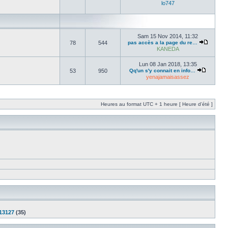
lo747
Sam 15 Nov 2014, 11:32
78
544
pas accès a la page du re…
KANEDA
Lun 08 Jan 2018, 13:35
53
950
Qq'un s'y connait en info…
yenajamaisassez
Heures au format UTC + 1 heure [ Heure d’été ]
13127
(35)