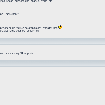
ition, pneus, suspensions, châssis, freins, etc...
s... facile non ?
 projets ou de "délires de graphistes", n'hésitez pas
ra plus facile pour les recherches !
ues, c'est ici qu'il faut poster