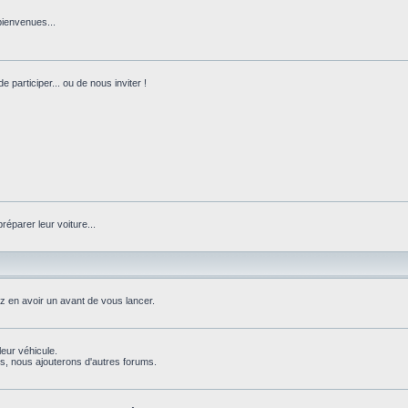
bienvenues...
 participer... ou de nous inviter !
réparer leur voiture...
ez en avoir un avant de vous lancer.
leur véhicule.
, nous ajouterons d'autres forums.