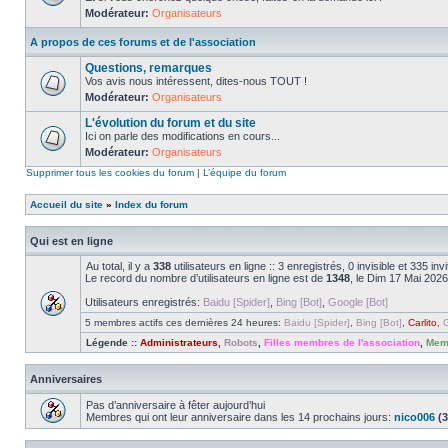
Modérateur:
Organisateurs
A propos de ces forums et de l'association
Questions, remarques
Vos avis nous intéressent, dites-nous TOUT !
Modérateur:
Organisateurs
L'évolution du forum et du site
Ici on parle des modifications en cours...
Modérateur:
Organisateurs
Supprimer tous les cookies du forum
|
L’équipe du forum
Accueil du site
»
Index du forum
Qui est en ligne
Au total, il y a
338
utilisateurs en ligne :: 3 enregistrés, 0 invisible et 335 i
Le record du nombre d’utilisateurs en ligne est de
1348
, le Dim 17 Mai 2026
Utilisateurs enregistrés:
Baidu [Spider]
,
Bing [Bot]
,
Google [Bot]
5 membres actifs ces dernières 24 heures:
Baidu [Spider]
,
Bing [Bot]
,
Carlito
,
G
Légende ::
Administrateurs
,
Robots
,
Filles membres de l'association
,
Memb
Anniversaires
Pas d’anniversaire à fêter aujourd’hui
Membres qui ont leur anniversaire dans les 14 prochains jours:
nico006
(3