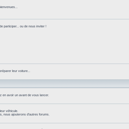
bienvenues...
 participer... ou de nous inviter !
réparer leur voiture...
ez en avoir un avant de vous lancer.
leur véhicule.
, nous ajouterons d'autres forums.