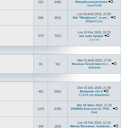
252
4466
Refroidissement freins
marcF048
Lun 03 Août 2026, 21:50
996
8911
Site "Weightcars", le poi…
MSportCars
Lun 10 Fév 2020, 10:23
979
7012
une autre époque
saucab
Mar 01 Août 2023, 17:06
81
911
Nouveau Circuit dans le s…
Autoweb
Dim 15 Déc 2019, 21:40
461
2582
Banquette clio 4
CLIO4 sté-jetapdedan
Mer 06 Mars 2024, 17:20
1376
6780
[VENDS] Seat Leon 2L TFSI…
Rett
Lun 18 Fév 2019, 12:10
345
1829
Marina Racewear: Combinai…