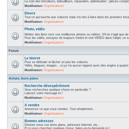
Le coin des bricoleurs, bidouilleurs, réparation, optimisation : pièces compét
Modérateur:
Organisateurs
Divers
Tout ce qui touche aux voitures mais n'a rien à faire dans les premiers forum
Modérateur:
Organisateurs
Photo, vidéo
Mettez des liens vers vos meilleures photos ou vidéos. S'il ne s'agit que de
Pour les vidéo, essayez de toujours mettre le mot VIDEO dans l'objet, ce se
Modérateur:
Organisateurs
Forum
Le bistrot
Pour se défouler et lâcher un peu les voitures.
Vidés, blagues, images... si ça n'a aucun rapport avec des engins à quatre ro
Modérateur:
Organisateurs
Achats, bons plans
Recherche désespérément
Vous recherchez quelque chose en particulier ?
Laissez votre message ici !
Modérateur:
Organisateurs
A vendre
Annoncez ce que vous vendez. Tout simplement...
Modérateur:
Organisateurs
Bonnes adresses
Donnez nous vos bons plans, adresses internet, etc...
Et si vous cherchez quelque chose, faites-en la demande ici !