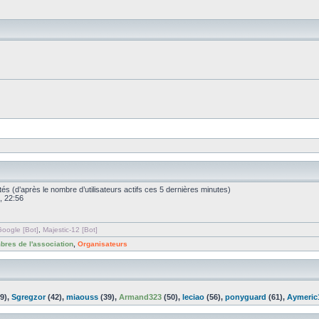
nvités (d’après le nombre d’utilisateurs actifs ces 5 dernières minutes)
, 22:56
oogle [Bot]
,
Majestic-12 [Bot]
res de l'association
,
Organisateurs
9),
Sgregzor
(42),
miaouss
(39),
Armand323
(50),
leciao
(56),
ponyguard
(61),
Aymeric