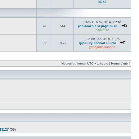
lo747
Sam 15 Nov 2014, 11:32
78
544
pas accès a la page du re…
KANEDA
Lun 08 Jan 2018, 13:35
53
950
Qq'un s'y connait en info…
yenajamaisassez
Heures au format UTC + 1 heure [ Heure d’été ]
13127
(35)