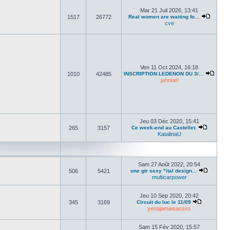
Mar 21 Juil 2026, 13:41
1517
26772
Real women are waiting fo…
cve
Ven 11 Oct 2024, 16:18
1010
42485
INSCRIPTION LEDENON DU 3/…
jahnoel
Jeu 03 Déc 2020, 15:41
265
3157
Ce week-end au Castellet.
KatalinaU
Sam 27 Août 2022, 20:54
506
5421
une gtr sexy "ital design…
multicarpower
Jeu 10 Sep 2020, 20:42
345
3169
Circuit du luc le 11/09
yenajamaisassez
Sam 15 Fév 2020, 15:57