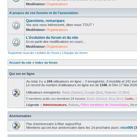
Modérateur:
Organisateurs
A propos de ces forums et de l'association
Questions, remarques
Vos avis nous intéressent, dites-nous TOUT !
Modérateur:
Organisateurs
L'évolution du forum et du site
Ici on parle des modifications en cours...
Modérateur:
Organisateurs
Supprimer tous les cookies du forum
|
L’équipe du forum
Accueil du site
»
Index du forum
Qui est en ligne
Au total, il y a
244
utilisateurs en ligne :: 3 enregistrés, 0 invisible et 241 i
Le record du nombre d’utilisateurs en ligne est de
1348
, le Dim 17 Mai 2026
Utilisateurs enregistrés:
Baidu [Spider]
,
Google [Bot]
,
Majestic-12 [Bot]
5 membres actifs ces dernières 24 heures:
Baidu [Spider]
,
Bing [Bot]
,
Carlito
,
G
Légende ::
Administrateurs
,
Robots
,
Filles membres de l'association
,
Memb
Anniversaires
Pas d’anniversaire à fêter aujourd’hui
Membres qui ont leur anniversaire dans les 14 prochains jours:
nico006
(3