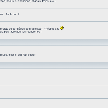
ition, pneus, suspensions, châssis, freins, etc...
s... facile non ?
 projets ou de "délires de graphistes", n'hésitez pas
ra plus facile pour les recherches !
ues, c'est ici qu'il faut poster