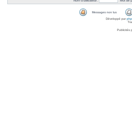
Nom d’utilisateur:
Mot de 
Messages non lus
Développé par
ph
Tra
Publicités