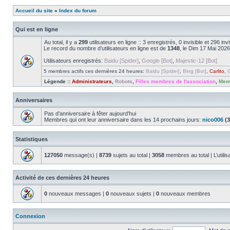
Accueil du site
»
Index du forum
Qui est en ligne
Au total, il y a
299
utilisateurs en ligne :: 3 enregistrés, 0 invisible et 296 i
Le record du nombre d’utilisateurs en ligne est de
1348
, le Dim 17 Mai 2026
Utilisateurs enregistrés:
Baidu [Spider]
,
Google [Bot]
,
Majestic-12 [Bot]
5 membres actifs ces dernières 24 heures:
Baidu [Spider]
,
Bing [Bot]
,
Carlito
,
G
Légende ::
Administrateurs
,
Robots
,
Filles membres de l'association
,
Memb
Anniversaires
Pas d’anniversaire à fêter aujourd’hui
Membres qui ont leur anniversaire dans les 14 prochains jours:
nico006
(3
Statistiques
127050
message(s) |
8739
sujets au total |
3058
membres au total | L’utilis
Activité de ces dernières 24 heures
0
nouveaux messages |
0
nouveaux sujets |
0
nouveaux membres
Connexion