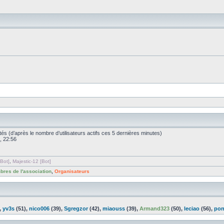
nvités (d’après le nombre d’utilisateurs actifs ces 5 dernières minutes)
, 22:56
Bot]
,
Majestic-12 [Bot]
res de l'association
,
Organisateurs
,
yv3s
(51),
nico006
(39),
Sgregzor
(42),
miaouss
(39),
Armand323
(50),
leciao
(56),
pon