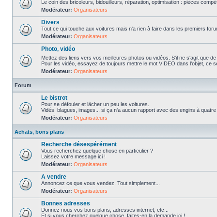
Le coin des bricoleurs, bidouilleurs, réparation, optimisation : pièces compét
Modérateur:
Organisateurs
Divers
Tout ce qui touche aux voitures mais n'a rien à faire dans les premiers forum
Modérateur:
Organisateurs
Photo, vidéo
Mettez des liens vers vos meilleures photos ou vidéos. S'il ne s'agit que de
Pour les vidéo, essayez de toujours mettre le mot VIDEO dans l'objet, ce se
Modérateur:
Organisateurs
Forum
Le bistrot
Pour se défouler et lâcher un peu les voitures.
Vidés, blagues, images... si ça n'a aucun rapport avec des engins à quatre ro
Modérateur:
Organisateurs
Achats, bons plans
Recherche désespérément
Vous recherchez quelque chose en particulier ?
Laissez votre message ici !
Modérateur:
Organisateurs
A vendre
Annoncez ce que vous vendez. Tout simplement...
Modérateur:
Organisateurs
Bonnes adresses
Donnez nous vos bons plans, adresses internet, etc...
Et si vous cherchez quelque chose, faites-en la demande ici !