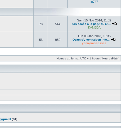
lo747
Sam 15 Nov 2014, 11:32
78
544
pas accès a la page du re…
KANEDA
Lun 08 Jan 2018, 13:35
53
950
Qq'un s'y connait en info…
yenajamaisassez
Heures au format UTC + 1 heure [ Heure d’été ]
yguard
(61)