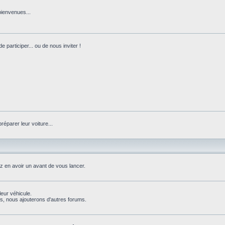
bienvenues...
 participer... ou de nous inviter !
réparer leur voiture...
ez en avoir un avant de vous lancer.
leur véhicule.
, nous ajouterons d'autres forums.