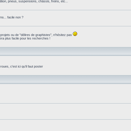
ition, pneus, suspensions, châssis, freins, etc...
s... facile non ?
 projets ou de "délires de graphistes", n'hésitez pas
ra plus facile pour les recherches !
ues, c'est ici qu'il faut poster