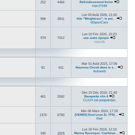
252
4466
Refroidissement freins
marcF048
Lun 03 Août 2026, 21:50
996
8911
Site "Weightcars", le poi…
MSportCars
Lun 10 Fév 2020, 10:23
979
7012
une autre époque
saucab
Mar 01 Août 2023, 17:06
81
911
Nouveau Circuit dans le s…
Autoweb
Dim 15 Déc 2019, 21:40
461
2582
Banquette clio 4
CLIO4 sté-jetapdedan
Mer 06 Mars 2024, 17:20
1376
6780
[VENDS] Seat Leon 2L TFSI…
Rett
Lun 18 Fév 2019, 12:10
345
1829
Marina Racewear: Combinai…