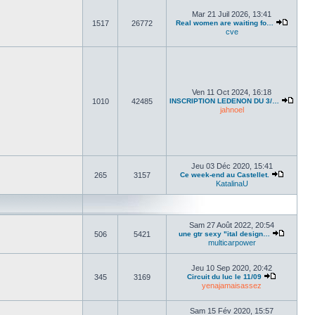
Mar 21 Juil 2026, 13:41
1517
26772
Real women are waiting fo…
cve
Ven 11 Oct 2024, 16:18
1010
42485
INSCRIPTION LEDENON DU 3/…
jahnoel
Jeu 03 Déc 2020, 15:41
265
3157
Ce week-end au Castellet.
KatalinaU
Sam 27 Août 2022, 20:54
506
5421
une gtr sexy "ital design…
multicarpower
Jeu 10 Sep 2020, 20:42
345
3169
Circuit du luc le 11/09
yenajamaisassez
Sam 15 Fév 2020, 15:57