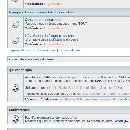
Modérateur:
Organisateurs
A propos de ces forums et de l'association
Questions, remarques
Vos avis nous intéressent, dites-nous TOUT !
Modérateur:
Organisateurs
L'évolution du forum et du site
Ici on parle des modifications en cours...
Modérateur:
Organisateurs
Supprimer tous les cookies du forum
|
L’équipe du forum
Accueil du site
»
Index du forum
Qui est en ligne
Au total, il y a
247
utilisateurs en ligne :: 3 enregistrés, 0 invisible et 244 i
Le record du nombre d’utilisateurs en ligne est de
1348
, le Dim 17 Mai 2026
Utilisateurs enregistrés:
Baidu [Spider]
,
Google [Bot]
,
Majestic-12 [Bot]
4 membres actifs ces dernières 24 heures:
Baidu [Spider]
,
Bing [Bot]
,
Google [
Légende ::
Administrateurs
,
Robots
,
Filles membres de l'association
,
Memb
Anniversaires
Pas d’anniversaire à fêter aujourd’hui
Membres qui ont leur anniversaire dans les 14 prochains jours:
Ventu
(67)