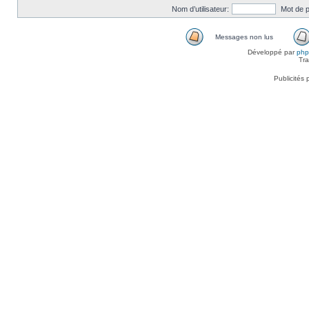
Nom d’utilisateur:
Mot de 
Messages non lus
Développé par
ph
Tra
Publicités