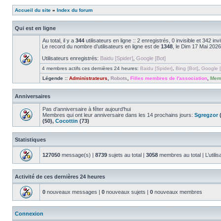
Accueil du site
»
Index du forum
Qui est en ligne
Au total, il y a
344
utilisateurs en ligne :: 2 enregistrés, 0 invisible et 342 i
Le record du nombre d’utilisateurs en ligne est de
1348
, le Dim 17 Mai 2026
Utilisateurs enregistrés:
Baidu [Spider]
,
Google [Bot]
4 membres actifs ces dernières 24 heures:
Baidu [Spider]
,
Bing [Bot]
,
Google [
Légende ::
Administrateurs
,
Robots
,
Filles membres de l'association
,
Memb
Anniversaires
Pas d’anniversaire à fêter aujourd’hui
Membres qui ont leur anniversaire dans les 14 prochains jours:
Sgregzor
(
(50),
Cocottin
(73)
Statistiques
127050
message(s) |
8739
sujets au total |
3058
membres au total | L’utilis
Activité de ces dernières 24 heures
0
nouveaux messages |
0
nouveaux sujets |
0
nouveaux membres
Connexion