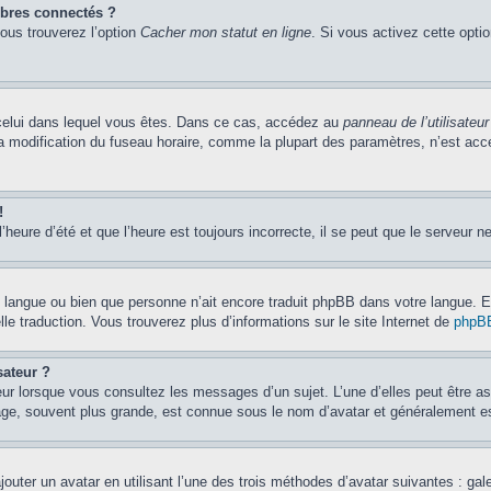
bres connectés ?
vous trouverez l’option
Cacher mon statut en ligne
. Si vous activez cette opti
de celui dans lequel vous êtes. Dans ce cas, accédez au
panneau de l’utilisateur
la modification du fuseau horaire, comme la plupart des paramètres, n’est ac
!
’heure d’été et que l’heure est toujours incorrecte, il se peut que le serveur n
otre langue ou bien que personne n’ait encore traduit phpBB dans votre langue.
lle traduction. Vous trouverez plus d’informations sur le site Internet de
phpB
sateur ?
eur lorsque vous consultez les messages d’un sujet. L’une d’elles peut être a
age, souvent plus grande, est connue sous le nom d’avatar et généralement 
jouter un avatar en utilisant l’une des trois méthodes d’avatar suivantes : gal