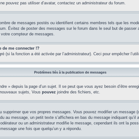
 ne pouvez pas utiliser d’avatar, contactez un administrateur du forum.
e nombre de messages postés ou identifient certains membres tels que les mod
u forum. Évitez de poster des messages sur le forum dans le seul but de passer 
er votre compteur de messages.
de me connecter !?
(si la fonction a été activée par l’administrateur). Ceci pour empêcher l’utilis
Problèmes liés à la publication de messages
re » depuis la page d’un sujet. Il se peut que vous ayez besoin d’être enregi
 nouveaux sujets, Vous
pouvez
joindre des fichiers, etc.
ou supprimer que vos propres messages. Vous pouvez modifier un message (que
au message, un petit texte s’affichera en bas du message indiquant qu’il a ét
odérateur ou un administrateur modifie le message, cependant ils ont la possib
un message une fois que quelqu’un y a répondu.