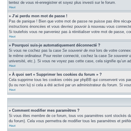
tentez de vous ré-enregistrer et soyez plus investi sur le forum.
Haut
» J’ai perdu mon mot de passe !
Pas de panique ! Bien que votre mot de passe ne puisse pas être récupéré
instructions énoncées et vous devriez pouvoir à nouveau vous connecte
Si toutefois vous ne parveniez pas à réinitialiser votre mot de passe, c
Haut
» Pourquoi suis-je automatiquement déconnecté ?
Si vous ne cochez pas la case
Se souvenir de moi
lors de votre connex
le même ordinateur. Pour rester connecté, cochez la case
Se souvenir 
université, etc.). Si vous ne voyez pas cette case, cela signifie qu’un a
Haut
» À quoi sert « Supprimer les cookies du forum » ?
Cela supprime tous les cookies créés par phpBB qui conservent vos param
(lu ou non lu) si cela a été activé par un administrateur du forum. Si 
Haut
» Comment modifier mes paramètres ?
Si vous êtes membre de ce forum, tous vos paramètres sont stockés da
du forum). Cela vous permettra de modifier tous les paramètres et préf
Haut