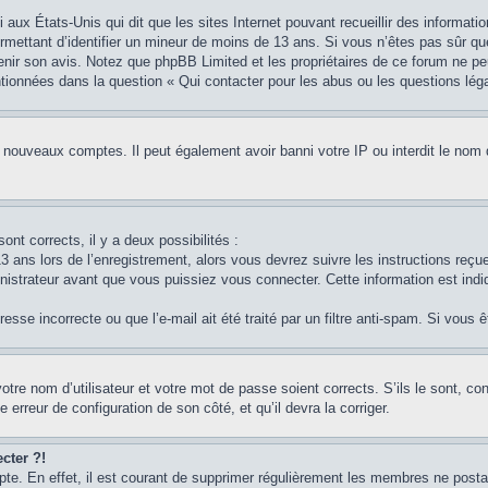
i aux États-Unis qui dit que les sites Internet pouvant recueillir des informa
permettant d’identifier un mineur de moins de 13 ans. Si vous n’êtes pas sûr q
btenir son avis. Notez que phpBB Limited et les propriétaires de ce forum ne pe
ntionnées dans la question « Qui contacter pour les abus ou les questions lég
e nouveaux comptes. Il peut également avoir banni votre IP ou interdit le nom 
ont corrects, il y a deux possibilités :
3 ans lors de l’enregistrement, alors vous devrez suivre les instructions reç
strateur avant que vous puissiez vous connecter. Cette information est indiq
sse incorrecte ou que l’e-mail ait été traité par un filtre anti-spam. Si vous 
otre nom d’utilisateur et votre mot de passe soient corrects. S’ils le sont, c
e erreur de configuration de son côté, et qu’il devra la corriger.
cter ?!
pte. En effet, il est courant de supprimer régulièrement les membres ne postan