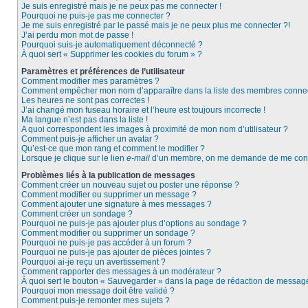
Je suis enregistré mais je ne peux pas me connecter !
Pourquoi ne puis-je pas me connecter ?
Je me suis enregistré par le passé mais je ne peux plus me connecter ?!
J’ai perdu mon mot de passe !
Pourquoi suis-je automatiquement déconnecté ?
À quoi sert « Supprimer les cookies du forum » ?
Paramètres et préférences de l’utilisateur
Comment modifier mes paramètres ?
Comment empêcher mon nom d’apparaître dans la liste des membres conne
Les heures ne sont pas correctes !
J’ai changé mon fuseau horaire et l’heure est toujours incorrecte !
Ma langue n’est pas dans la liste !
A quoi correspondent les images à proximité de mon nom d’utilisateur ?
Comment puis-je afficher un avatar ?
Qu’est-ce que mon rang et comment le modifier ?
Lorsque je clique sur le lien
e-mail
d’un membre, on me demande de me conn
Problèmes liés à la publication de messages
Comment créer un nouveau sujet ou poster une réponse ?
Comment modifier ou supprimer un message ?
Comment ajouter une signature à mes messages ?
Comment créer un sondage ?
Pourquoi ne puis-je pas ajouter plus d’options au sondage ?
Comment modifier ou supprimer un sondage ?
Pourquoi ne puis-je pas accéder à un forum ?
Pourquoi ne puis-je pas ajouter de pièces jointes ?
Pourquoi ai-je reçu un avertissement ?
Comment rapporter des messages à un modérateur ?
À quoi sert le bouton « Sauvegarder » dans la page de rédaction de messag
Pourquoi mon message doit être validé ?
Comment puis-je remonter mes sujets ?