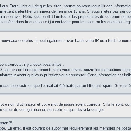
i aux États-Unis qui dit que les sites Internet pouvant recueillir des informa
permettant d’identifier un mineur de moins de 13 ans. Si vous n’êtes pas sûr q
btenir son avis. Notez que phpBB Limited et les propriétaires de ce forum ne pe
ntionnées dans la question « Qui contacter pour les abus ou les questions lég
e nouveaux comptes. Il peut également avoir banni votre IP ou interdit le nom 
ont corrects, il y a deux possibilités :
3 ans lors de l’enregistrement, alors vous devrez suivre les instructions reç
strateur avant que vous puissiez vous connecter. Cette information est indiq
sse incorrecte ou que l’e-mail ait été traité par un filtre anti-spam. Si vous 
otre nom d’utilisateur et votre mot de passe soient corrects. S’ils le sont, c
e erreur de configuration de son côté, et qu’il devra la corriger.
cter ?!
pte. En effet, il est courant de supprimer régulièrement les membres ne postan