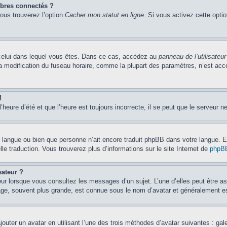
bres connectés ?
vous trouverez l’option
Cacher mon statut en ligne
. Si vous activez cette opti
de celui dans lequel vous êtes. Dans ce cas, accédez au
panneau de l’utilisateur
la modification du fuseau horaire, comme la plupart des paramètres, n’est ac
!
’heure d’été et que l’heure est toujours incorrecte, il se peut que le serveur n
otre langue ou bien que personne n’ait encore traduit phpBB dans votre langue.
lle traduction. Vous trouverez plus d’informations sur le site Internet de
phpB
sateur ?
eur lorsque vous consultez les messages d’un sujet. L’une d’elles peut être a
age, souvent plus grande, est connue sous le nom d’avatar et généralement 
jouter un avatar en utilisant l’une des trois méthodes d’avatar suivantes : gal