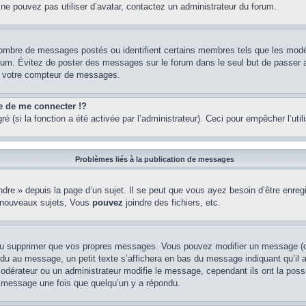
 ne pouvez pas utiliser d’avatar, contactez un administrateur du forum.
e nombre de messages postés ou identifient certains membres tels que les mod
u forum. Évitez de poster des messages sur le forum dans le seul but de passer 
er votre compteur de messages.
de me connecter !?
(si la fonction a été activée par l’administrateur). Ceci pour empêcher l’utilis
Problèmes liés à la publication de messages
re » depuis la page d’un sujet. Il se peut que vous ayez besoin d’être enregi
 nouveaux sujets, Vous
pouvez
joindre des fichiers, etc.
ou supprimer que vos propres messages. Vous pouvez modifier un message (que
au message, un petit texte s’affichera en bas du message indiquant qu’il a ét
odérateur ou un administrateur modifie le message, cependant ils ont la possib
un message une fois que quelqu’un y a répondu.