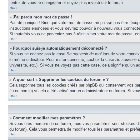
tentez de vous ré-enregistrer et soyez plus investi sur le forum.
Haut
» J’ai perdu mon mot de passe !
Pas de panique ! Bien que votre mot de passe ne puisse pas être récupéré
instructions énoncées et vous devriez pouvoir à nouveau vous connecte
Si toutefois vous ne parveniez pas à réinitialiser votre mot de passe, c
Haut
» Pourquoi suis-je automatiquement déconnecté ?
Si vous ne cochez pas la case
Se souvenir de moi
lors de votre connex
le même ordinateur. Pour rester connecté, cochez la case
Se souvenir 
université, etc.). Si vous ne voyez pas cette case, cela signifie qu’un a
Haut
» À quoi sert « Supprimer les cookies du forum » ?
Cela supprime tous les cookies créés par phpBB qui conservent vos param
(lu ou non lu) si cela a été activé par un administrateur du forum. Si 
Haut
» Comment modifier mes paramètres ?
Si vous êtes membre de ce forum, tous vos paramètres sont stockés da
du forum). Cela vous permettra de modifier tous les paramètres et préf
Haut