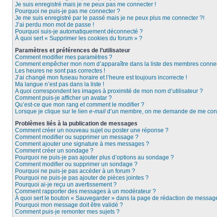
Je suis enregistré mais je ne peux pas me connecter !
Pourquoi ne puis-je pas me connecter ?
Je me suis enregistré par le passé mais je ne peux plus me connecter ?!
J’ai perdu mon mot de passe !
Pourquoi suis-je automatiquement déconnecté ?
À quoi sert « Supprimer les cookies du forum » ?
Paramètres et préférences de l’utilisateur
Comment modifier mes paramètres ?
Comment empêcher mon nom d’apparaître dans la liste des membres conne
Les heures ne sont pas correctes !
J’ai changé mon fuseau horaire et l’heure est toujours incorrecte !
Ma langue n’est pas dans la liste !
A quoi correspondent les images à proximité de mon nom d’utilisateur ?
Comment puis-je afficher un avatar ?
Qu’est-ce que mon rang et comment le modifier ?
Lorsque je clique sur le lien
e-mail
d’un membre, on me demande de me conn
Problèmes liés à la publication de messages
Comment créer un nouveau sujet ou poster une réponse ?
Comment modifier ou supprimer un message ?
Comment ajouter une signature à mes messages ?
Comment créer un sondage ?
Pourquoi ne puis-je pas ajouter plus d’options au sondage ?
Comment modifier ou supprimer un sondage ?
Pourquoi ne puis-je pas accéder à un forum ?
Pourquoi ne puis-je pas ajouter de pièces jointes ?
Pourquoi ai-je reçu un avertissement ?
Comment rapporter des messages à un modérateur ?
À quoi sert le bouton « Sauvegarder » dans la page de rédaction de messag
Pourquoi mon message doit être validé ?
Comment puis-je remonter mes sujets ?