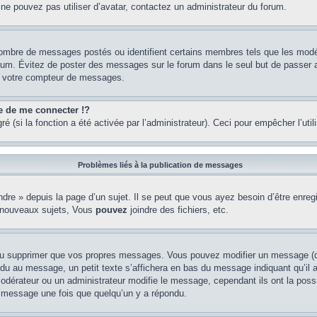
 ne pouvez pas utiliser d’avatar, contactez un administrateur du forum.
e nombre de messages postés ou identifient certains membres tels que les mod
u forum. Évitez de poster des messages sur le forum dans le seul but de passer 
er votre compteur de messages.
de me connecter !?
(si la fonction a été activée par l’administrateur). Ceci pour empêcher l’utilis
Problèmes liés à la publication de messages
re » depuis la page d’un sujet. Il se peut que vous ayez besoin d’être enregi
 nouveaux sujets, Vous
pouvez
joindre des fichiers, etc.
ou supprimer que vos propres messages. Vous pouvez modifier un message (que
au message, un petit texte s’affichera en bas du message indiquant qu’il a ét
odérateur ou un administrateur modifie le message, cependant ils ont la possib
un message une fois que quelqu’un y a répondu.