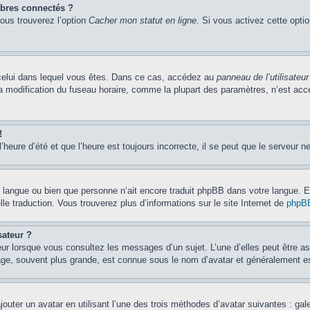
bres connectés ?
vous trouverez l’option
Cacher mon statut en ligne
. Si vous activez cette opti
de celui dans lequel vous êtes. Dans ce cas, accédez au
panneau de l’utilisateur
la modification du fuseau horaire, comme la plupart des paramètres, n’est ac
!
’heure d’été et que l’heure est toujours incorrecte, il se peut que le serveur n
otre langue ou bien que personne n’ait encore traduit phpBB dans votre langue.
lle traduction. Vous trouverez plus d’informations sur le site Internet de
phpB
sateur ?
eur lorsque vous consultez les messages d’un sujet. L’une d’elles peut être a
age, souvent plus grande, est connue sous le nom d’avatar et généralement 
jouter un avatar en utilisant l’une des trois méthodes d’avatar suivantes : gal