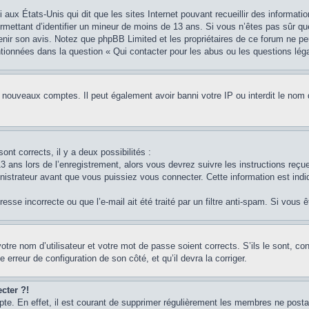
i aux États-Unis qui dit que les sites Internet pouvant recueillir des informa
permettant d’identifier un mineur de moins de 13 ans. Si vous n’êtes pas sûr q
btenir son avis. Notez que phpBB Limited et les propriétaires de ce forum ne pe
ntionnées dans la question « Qui contacter pour les abus ou les questions lég
e nouveaux comptes. Il peut également avoir banni votre IP ou interdit le nom 
ont corrects, il y a deux possibilités :
3 ans lors de l’enregistrement, alors vous devrez suivre les instructions reç
strateur avant que vous puissiez vous connecter. Cette information est indiq
sse incorrecte ou que l’e-mail ait été traité par un filtre anti-spam. Si vous 
otre nom d’utilisateur et votre mot de passe soient corrects. S’ils le sont, c
e erreur de configuration de son côté, et qu’il devra la corriger.
cter ?!
pte. En effet, il est courant de supprimer régulièrement les membres ne postan