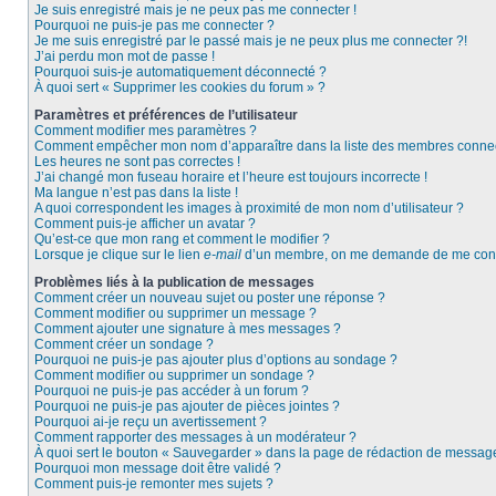
Je suis enregistré mais je ne peux pas me connecter !
Pourquoi ne puis-je pas me connecter ?
Je me suis enregistré par le passé mais je ne peux plus me connecter ?!
J’ai perdu mon mot de passe !
Pourquoi suis-je automatiquement déconnecté ?
À quoi sert « Supprimer les cookies du forum » ?
Paramètres et préférences de l’utilisateur
Comment modifier mes paramètres ?
Comment empêcher mon nom d’apparaître dans la liste des membres conne
Les heures ne sont pas correctes !
J’ai changé mon fuseau horaire et l’heure est toujours incorrecte !
Ma langue n’est pas dans la liste !
A quoi correspondent les images à proximité de mon nom d’utilisateur ?
Comment puis-je afficher un avatar ?
Qu’est-ce que mon rang et comment le modifier ?
Lorsque je clique sur le lien
e-mail
d’un membre, on me demande de me conn
Problèmes liés à la publication de messages
Comment créer un nouveau sujet ou poster une réponse ?
Comment modifier ou supprimer un message ?
Comment ajouter une signature à mes messages ?
Comment créer un sondage ?
Pourquoi ne puis-je pas ajouter plus d’options au sondage ?
Comment modifier ou supprimer un sondage ?
Pourquoi ne puis-je pas accéder à un forum ?
Pourquoi ne puis-je pas ajouter de pièces jointes ?
Pourquoi ai-je reçu un avertissement ?
Comment rapporter des messages à un modérateur ?
À quoi sert le bouton « Sauvegarder » dans la page de rédaction de messag
Pourquoi mon message doit être validé ?
Comment puis-je remonter mes sujets ?