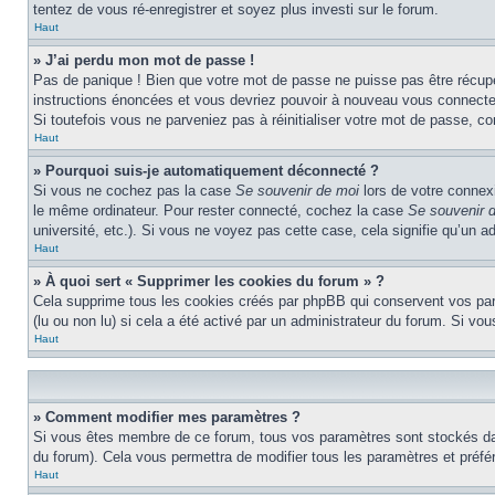
tentez de vous ré-enregistrer et soyez plus investi sur le forum.
Haut
» J’ai perdu mon mot de passe !
Pas de panique ! Bien que votre mot de passe ne puisse pas être récupéré
instructions énoncées et vous devriez pouvoir à nouveau vous connecte
Si toutefois vous ne parveniez pas à réinitialiser votre mot de passe, c
Haut
» Pourquoi suis-je automatiquement déconnecté ?
Si vous ne cochez pas la case
Se souvenir de moi
lors de votre connex
le même ordinateur. Pour rester connecté, cochez la case
Se souvenir 
université, etc.). Si vous ne voyez pas cette case, cela signifie qu’un a
Haut
» À quoi sert « Supprimer les cookies du forum » ?
Cela supprime tous les cookies créés par phpBB qui conservent vos param
(lu ou non lu) si cela a été activé par un administrateur du forum. Si 
Haut
» Comment modifier mes paramètres ?
Si vous êtes membre de ce forum, tous vos paramètres sont stockés da
du forum). Cela vous permettra de modifier tous les paramètres et préf
Haut